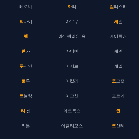
레오나
아리
칼리스타
렉사이
아무무
케넨
렐
아우렐리온 솔
케이틀린
렝가
아이번
케인
루시안
아지르
케일
룰루
아칼리
코그모
르블랑
아크샨
코르키
리 신
아트록스
퀸
리븐
아펠리오스
크산테