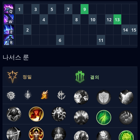
1
3
5
7
9
Q
4
8
10
12
13
W
2
14
15
E
6
11
R
나서스 룬
정밀
결의