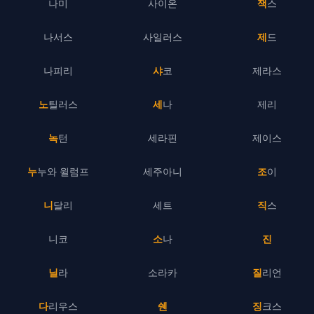
나미
사이온
잭스
나서스
사일러스
제드
나피리
샤코
제라스
노틸러스
세나
제리
녹턴
세라핀
제이스
누누와 윌럼프
세주아니
조이
니달리
세트
직스
니코
소나
진
닐라
소라카
질리언
다리우스
쉔
징크스