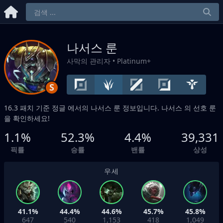
나서스 룬
사막의 관리자
• Platinum+
S
16.3 패치 기준
정글
에서의 나서스 룬 정보입니다. 나서스 의 선호 룬
을 확인하세요!
1.1%
52.3%
4.4%
39,331
픽률
승률
밴률
상성
우세
41.1%
44.4%
44.6%
45.7%
45.8%
647
540
1,153
418
1,049