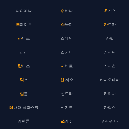
다이애나
쉬바나
초가스
드레이븐
스몰더
카르마
라이즈
스웨인
카밀
라칸
스카너
카사딘
람머스
시비르
카서스
럭스
신 짜오
카시오페아
럼블
신드라
카이사
레나타 글라스크
신지드
카직스
레넥톤
쓰레쉬
카타리나