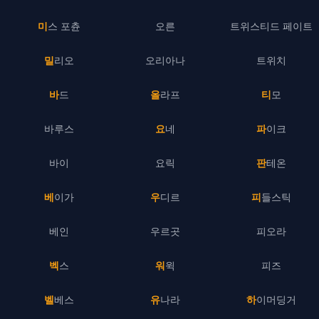
미스 포츈
오른
트위스티드 페이트
밀리오
오리아나
트위치
바드
올라프
티모
바루스
요네
파이크
바이
요릭
판테온
베이가
우디르
피들스틱
베인
우르곳
피오라
벡스
워윅
피즈
벨베스
유나라
하이머딩거