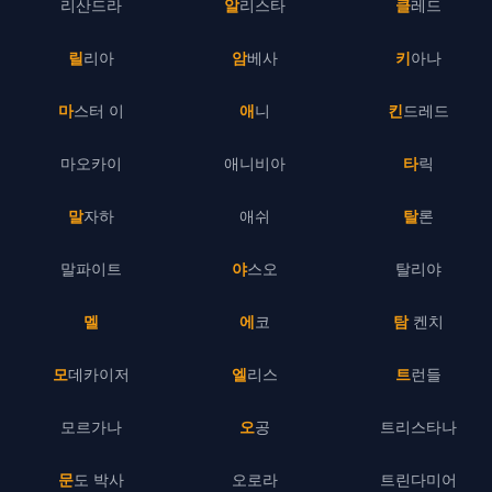
리산드라
알리스타
클레드
릴리아
암베사
키아나
마스터 이
애니
킨드레드
마오카이
애니비아
타릭
말자하
애쉬
탈론
말파이트
야스오
탈리야
멜
에코
탐 켄치
모데카이저
엘리스
트런들
모르가나
오공
트리스타나
문도 박사
오로라
트린다미어