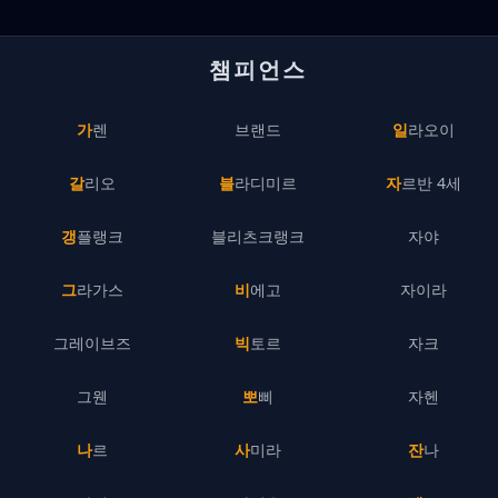
챔피언스
가렌
브랜드
일라오이
갈리오
블라디미르
자르반 4세
갱플랭크
블리츠크랭크
자야
그라가스
비에고
자이라
그레이브즈
빅토르
자크
그웬
뽀삐
자헨
나르
사미라
잔나