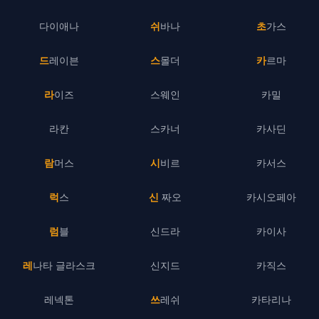
다이애나
쉬바나
초가스
드레이븐
스몰더
카르마
라이즈
스웨인
카밀
라칸
스카너
카사딘
람머스
시비르
카서스
럭스
신 짜오
카시오페아
럼블
신드라
카이사
레나타 글라스크
신지드
카직스
레넥톤
쓰레쉬
카타리나