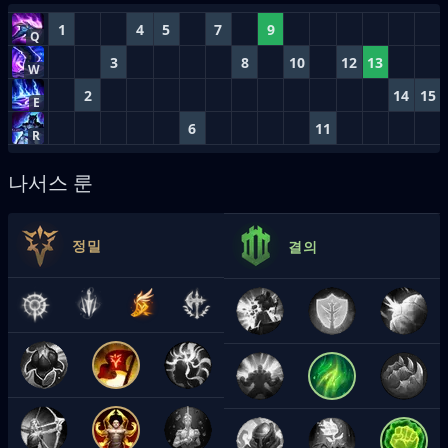
1
4
5
7
9
Q
3
8
10
12
13
W
2
14
15
E
6
11
R
나서스 룬
정밀
결의