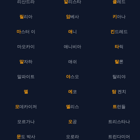
리산드라
알리스타
클레드
릴리아
암베사
키아나
마스터 이
애니
킨드레드
마오카이
애니비아
타릭
말자하
애쉬
탈론
말파이트
야스오
탈리야
멜
에코
탐 켄치
모데카이저
엘리스
트런들
모르가나
오공
트리스타나
문도 박사
오로라
트린다미어