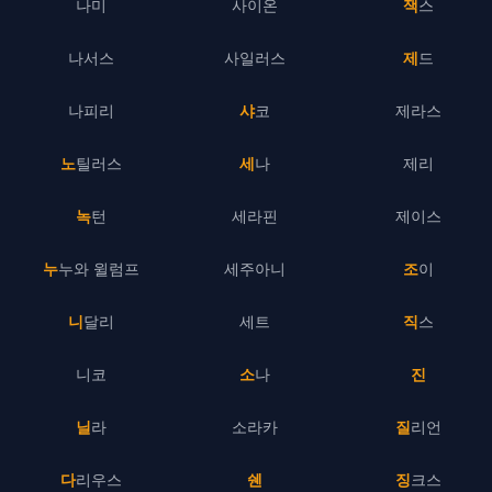
나미
사이온
잭스
나서스
사일러스
제드
나피리
샤코
제라스
노틸러스
세나
제리
녹턴
세라핀
제이스
누누와 윌럼프
세주아니
조이
니달리
세트
직스
니코
소나
진
닐라
소라카
질리언
다리우스
쉔
징크스