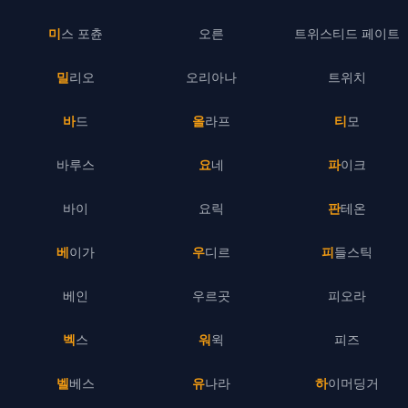
미스 포츈
오른
트위스티드 페이트
밀리오
오리아나
트위치
바드
올라프
티모
바루스
요네
파이크
바이
요릭
판테온
베이가
우디르
피들스틱
베인
우르곳
피오라
벡스
워윅
피즈
벨베스
유나라
하이머딩거