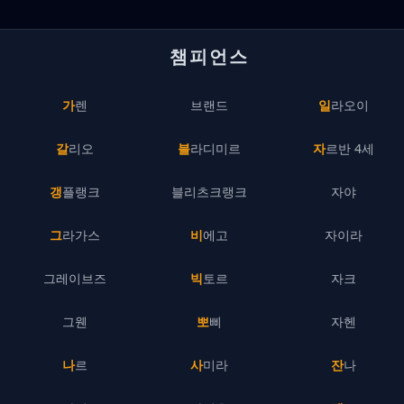
챔피언스
가렌
브랜드
일라오이
갈리오
블라디미르
자르반 4세
갱플랭크
블리츠크랭크
자야
그라가스
비에고
자이라
그레이브즈
빅토르
자크
그웬
뽀삐
자헨
나르
사미라
잔나