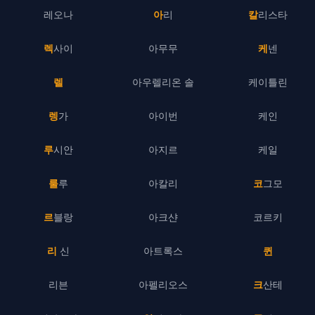
레오나
아리
칼리스타
렉사이
아무무
케넨
렐
아우렐리온 솔
케이틀린
렝가
아이번
케인
루시안
아지르
케일
룰루
아칼리
코그모
르블랑
아크샨
코르키
리 신
아트록스
퀸
리븐
아펠리오스
크산테