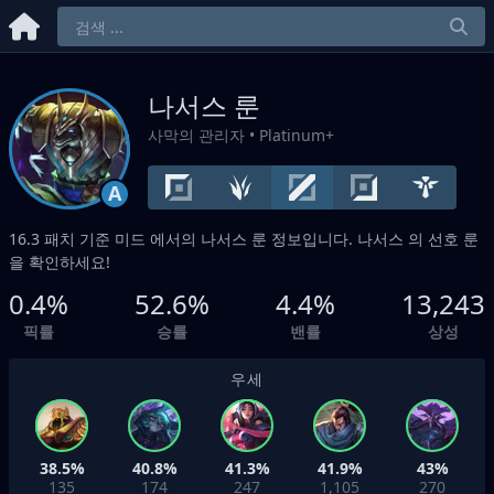
나서스 룬
사막의 관리자
• Platinum+
A
16.3 패치 기준
미드
에서의 나서스 룬 정보입니다. 나서스 의 선호 룬
을 확인하세요!
0.4%
52.6%
4.4%
13,243
픽률
승률
밴률
상성
우세
38.5%
40.8%
41.3%
41.9%
43%
135
174
247
1,105
270