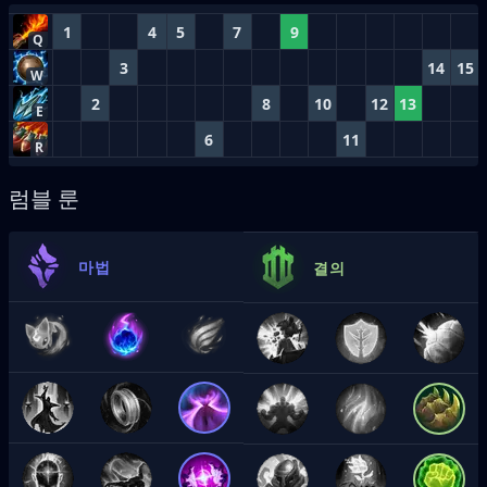
1
4
5
7
9
Q
3
14
15
W
2
8
10
12
13
E
6
11
R
럼블 룬
마법
결의