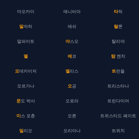
마오카이
애니비아
타릭
말자하
애쉬
탈론
말파이트
야스오
탈리야
멜
에코
탐 켄치
모데카이저
엘리스
트런들
모르가나
오공
트리스타나
문도 박사
오로라
트린다미어
미스 포츈
오른
트위스티드 페이트
밀리오
오리아나
트위치