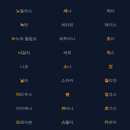
노틸러스
세나
제리
녹턴
세라핀
제이스
누누와 윌럼프
세주아니
조이
니달리
세트
직스
니코
소나
진
닐라
소라카
질리언
다리우스
쉔
징크스
다이애나
쉬바나
초가스
드레이븐
스몰더
카르마