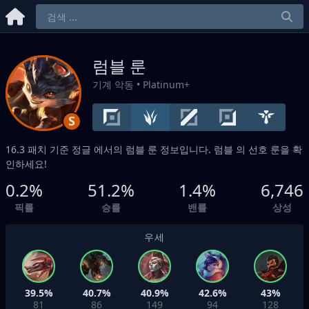
럼블 룬
기계 악동
• Platinum+
S
16.3 패치 기준
정글
에서의 럼블 룬 정보입니다. 럼블 의 선호 룬을 확
인하세요!
0.2%
51.2%
1.4%
6,746
픽률
승률
밴률
상성
우세
39.5%
40.7%
40.9%
42.6%
43%
81
86
149
94
128