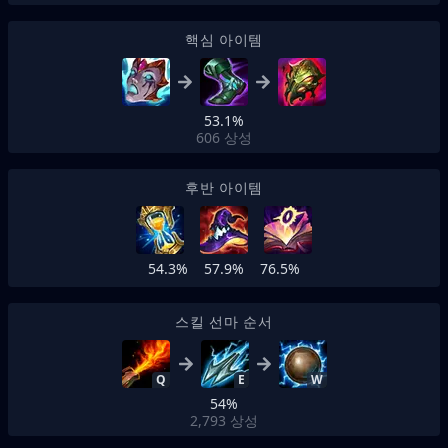
핵심 아이템
53.1%
606
상성
후반 아이템
54.3%
57.9%
76.5%
스킬 선마 순서
Q
E
W
54%
2,793
상성