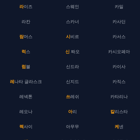
라이즈
스웨인
카밀
라칸
스카너
카사딘
람머스
시비르
카서스
럭스
신 짜오
카시오페아
럼블
신드라
카이사
레나타 글라스크
신지드
카직스
레넥톤
쓰레쉬
카타리나
레오나
아리
칼리스타
렉사이
아무무
케넨