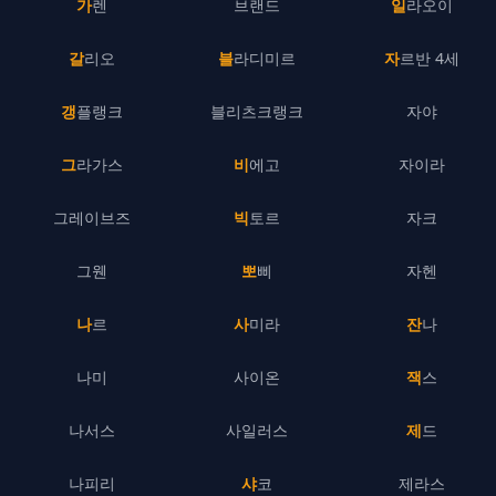
가렌
브랜드
일라오이
갈리오
블라디미르
자르반 4세
갱플랭크
블리츠크랭크
자야
그라가스
비에고
자이라
그레이브즈
빅토르
자크
그웬
뽀삐
자헨
나르
사미라
잔나
나미
사이온
잭스
나서스
사일러스
제드
나피리
샤코
제라스