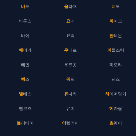
바드
올라프
티모
바루스
요네
파이크
바이
요릭
판테온
베이가
우디르
피들스틱
베인
우르곳
피오라
벡스
워윅
피즈
벨베스
유나라
하이머딩거
벨코즈
유미
헤카림
볼리베어
이렐리아
흐웨이