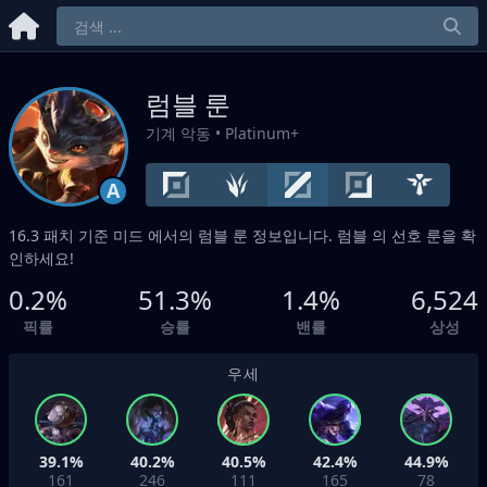
럼블 룬
기계 악동
• Platinum+
A
16.3 패치 기준
미드
에서의 럼블 룬 정보입니다. 럼블 의 선호 룬을 확
인하세요!
0.2%
51.3%
1.4%
6,524
픽률
승률
밴률
상성
우세
39.1%
40.2%
40.5%
42.4%
44.9%
161
246
111
165
78