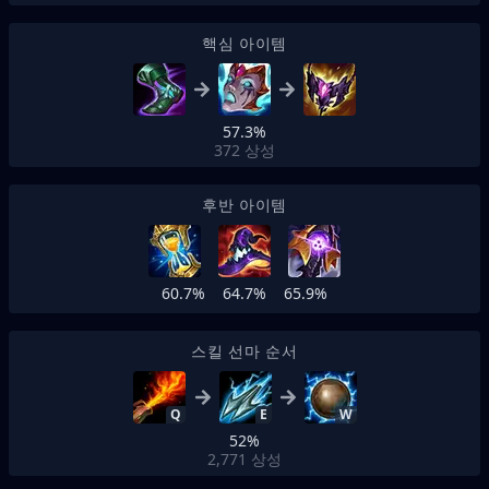
핵심 아이템
57.3%
372
상성
후반 아이템
60.7%
64.7%
65.9%
스킬 선마 순서
Q
E
W
52%
2,771
상성