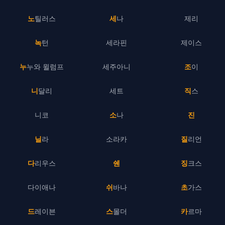
노틸러스
세나
제리
녹턴
세라핀
제이스
누누와 윌럼프
세주아니
조이
니달리
세트
직스
니코
소나
진
닐라
소라카
질리언
다리우스
쉔
징크스
다이애나
쉬바나
초가스
드레이븐
스몰더
카르마