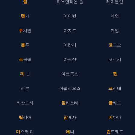
렐
아우렐리온 솔
케이틀린
렝가
아이번
케인
루시안
아지르
케일
룰루
아칼리
코그모
르블랑
아크샨
코르키
리 신
아트록스
퀸
리븐
아펠리오스
크산테
리산드라
알리스타
클레드
릴리아
암베사
키아나
마스터 이
애니
킨드레드