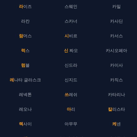
라이즈
스웨인
카밀
라칸
스카너
카사딘
람머스
시비르
카서스
럭스
신 짜오
카시오페아
럼블
신드라
카이사
레나타 글라스크
신지드
카직스
레넥톤
쓰레쉬
카타리나
레오나
아리
칼리스타
렉사이
아무무
케넨