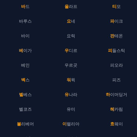
바드
올라프
티모
바루스
요네
파이크
바이
요릭
판테온
베이가
우디르
피들스틱
베인
우르곳
피오라
벡스
워윅
피즈
벨베스
유나라
하이머딩거
벨코즈
유미
헤카림
볼리베어
이렐리아
흐웨이