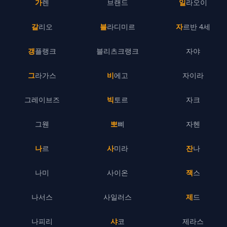
가렌
브랜드
일라오이
갈리오
블라디미르
자르반 4세
갱플랭크
블리츠크랭크
자야
그라가스
비에고
자이라
그레이브즈
빅토르
자크
그웬
뽀삐
자헨
나르
사미라
잔나
나미
사이온
잭스
나서스
사일러스
제드
나피리
샤코
제라스