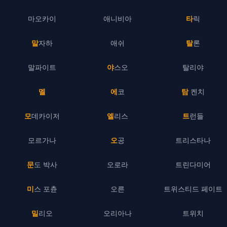
마오카이
애니비아
타릭
말자하
애쉬
탈론
말파이트
야스오
탈리야
멜
에코
탐 켄치
모데카이저
엘리스
트런들
모르가나
오공
트리스타나
문도 박사
오로라
트린다미어
미스 포츈
오른
트위스티드 페이트
밀리오
오리아나
트위치