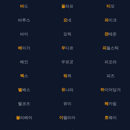
바드
올라프
티모
바루스
요네
파이크
바이
요릭
판테온
베이가
우디르
피들스틱
베인
우르곳
피오라
벡스
워윅
피즈
벨베스
유나라
하이머딩거
벨코즈
유미
헤카림
볼리베어
이렐리아
흐웨이