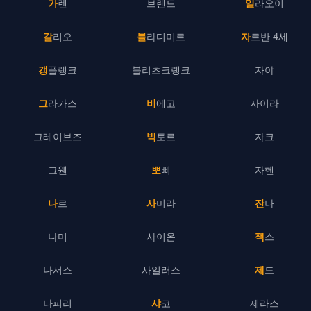
가렌
브랜드
일라오이
갈리오
블라디미르
자르반 4세
갱플랭크
블리츠크랭크
자야
그라가스
비에고
자이라
그레이브즈
빅토르
자크
그웬
뽀삐
자헨
나르
사미라
잔나
나미
사이온
잭스
나서스
사일러스
제드
나피리
샤코
제라스