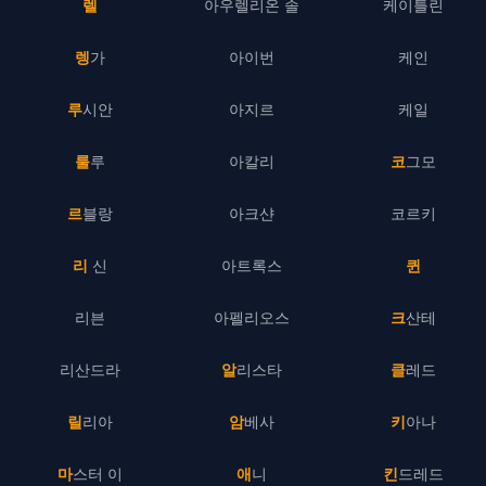
렐
아우렐리온 솔
케이틀린
렝가
아이번
케인
루시안
아지르
케일
룰루
아칼리
코그모
르블랑
아크샨
코르키
리 신
아트록스
퀸
리븐
아펠리오스
크산테
리산드라
알리스타
클레드
릴리아
암베사
키아나
마스터 이
애니
킨드레드