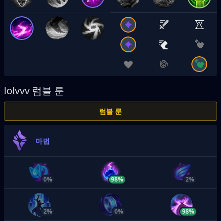
lolvvv
럼블 룬
럼블 룬
마법
0%
98%
2%
2%
0%
98%