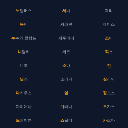
노틸러스
세나
제리
녹턴
세라핀
제이스
누누와 윌럼프
세주아니
조이
니달리
세트
직스
니코
소나
진
닐라
소라카
질리언
다리우스
쉔
징크스
다이애나
쉬바나
초가스
드레이븐
스몰더
카르마