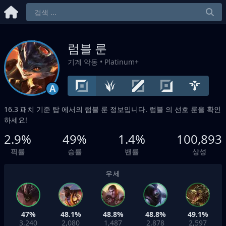
럼블 룬
기계 악동
• Platinum+
A
16.3 패치 기준
탑
에서의 럼블 룬 정보입니다. 럼블 의 선호 룬을 확인
하세요!
2.9%
49%
1.4%
100,893
픽률
승률
밴률
상성
우세
47%
48.1%
48.8%
48.8%
49.1%
3,240
2,080
1,487
2,878
2,597