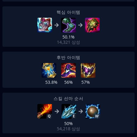
핵심 아이템
50.1%
14,321
상성
후반 아이템
53.8%
56%
57%
스킬 선마 순서
Q
E
W
50%
54,218
상성