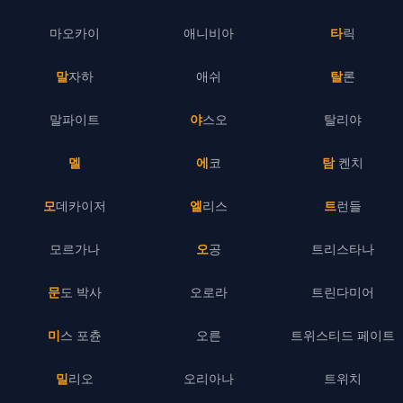
마오카이
애니비아
타릭
말자하
애쉬
탈론
말파이트
야스오
탈리야
멜
에코
탐 켄치
모데카이저
엘리스
트런들
모르가나
오공
트리스타나
문도 박사
오로라
트린다미어
미스 포츈
오른
트위스티드 페이트
밀리오
오리아나
트위치