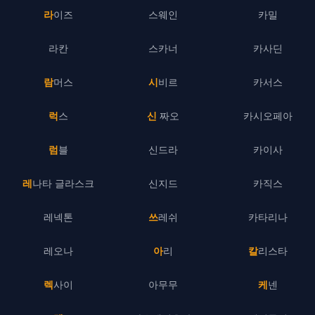
라이즈
스웨인
카밀
라칸
스카너
카사딘
람머스
시비르
카서스
럭스
신 짜오
카시오페아
럼블
신드라
카이사
레나타 글라스크
신지드
카직스
레넥톤
쓰레쉬
카타리나
레오나
아리
칼리스타
렉사이
아무무
케넨