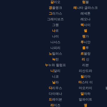
갈리오
럼블
갱플랭크
레나타 글라스크
그라가스
레넥톤
그레이브즈
레오나
그웬
렉사이
나르
렐
나미
렝가
나서스
루시안
나피리
룰루
노틸러스
르블랑
녹턴
리 신
누누와 윌럼프
리븐
니달리
리산드라
니코
릴리아
닐라
마스터 이
다리우스
마오카이
다이애나
말자하
드레이븐
말파이트
라이즈
멜