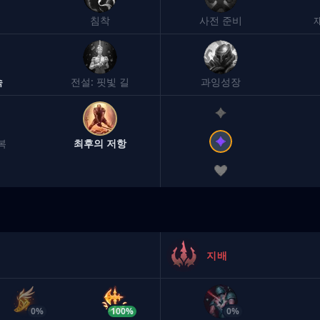
침착
사전 준비
속
전설: 핏빛 길
과잉성장
복
최후의 저항
지배
0%
100%
0%