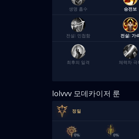
생명 흡수
승전보
전설: 민첩함
전설: 가
최후의 일격
체력차 극
lolvvv
모데카이저 룬
정밀
0%
0%