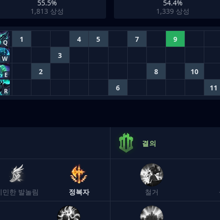
55.5%
54.4%
1,813
상성
1,339
상성
1
4
5
7
9
Q
3
W
2
8
10
E
6
11
R
결의
기민한 발놀림
정복자
철거