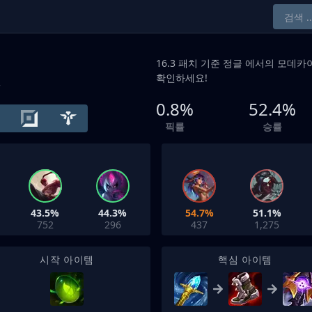
16.3 패치 기준
정글
에서의 모데카이
확인하세요!
+
0.8%
52.4%
픽률
승률
43.5%
44.3%
54.7%
51.1%
752
296
437
1,275
시작 아이템
핵심 아이템