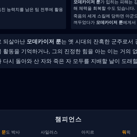
모데카이저 룬
가 입히는 피해는 
해 체력을 회복할 수도 있습니다.
훔친 능력치를 남은 팀 전투에 활용
죽음의 세계 스킬에 당하면 아군
껴두었다가
모데카이저 룬
에게서
로 되살아난
모데카이저 룬
는 옛 시대의 잔혹한 군주로서
복 활동을 기억하거나, 그의 진정한 힘을 아는 이는 거의 
 다시 돌아와 산 자와 죽은 자 모두를 지배할 날이 도래
챔피언스
문도 박사
사일러스
아지르
워윅