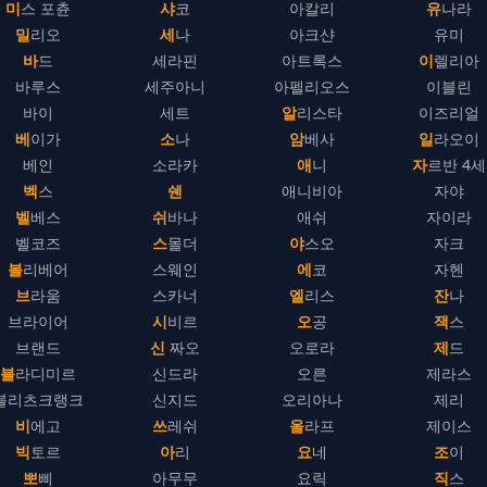
미스 포츈
샤코
아칼리
유나라
밀리오
세나
아크샨
유미
바드
세라핀
아트록스
이렐리아
바루스
세주아니
아펠리오스
이블린
바이
세트
알리스타
이즈리얼
베이가
소나
암베사
일라오이
베인
소라카
애니
자르반 4세
벡스
쉔
애니비아
자야
벨베스
쉬바나
애쉬
자이라
벨코즈
스몰더
야스오
자크
볼리베어
스웨인
에코
자헨
브라움
스카너
엘리스
잔나
브라이어
시비르
오공
잭스
브랜드
신 짜오
오로라
제드
블라디미르
신드라
오른
제라스
블리츠크랭크
신지드
오리아나
제리
비에고
쓰레쉬
올라프
제이스
빅토르
아리
요네
조이
뽀삐
아무무
요릭
직스