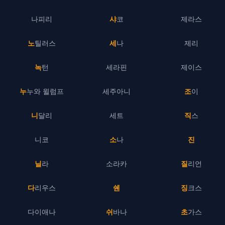
나피리
샤코
제라스
노틸러스
세나
제리
녹턴
세라핀
제이스
누누와 윌럼프
세주아니
조이
니달리
세트
직스
니코
소나
진
닐라
소라카
질리언
다리우스
쉔
징크스
다이애나
쉬바나
초가스