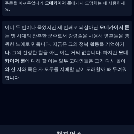
주문을 아껴두었다가
모데카이저 룬
에게서 도망치는 데 사용하세
요.
이미 두 번이나 죽었지만 세 번째로 되살아난
모데카이저 룬
는 옛 시대의 잔혹한 군주로서 강령술을 사용해 영혼들을 영
원한 노예로 만듭니다. 지금은 그의 정복 활동을 기억하거
나, 그의 진정한 힘을 아는 이는 거의 없습니다. 하지만
모데
카이저 룬
에 대해 잘 아는 일부 고대인들은 그가 다시 돌아
와 산 자와 죽은 자 모두를 지배할 날이 도래할까 봐 두려워
합니다.
챔피언스