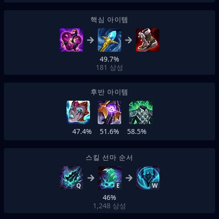
핵심 아이템
49.7%
181
상성
후반 아이템
47.4%
51.6%
58.5%
스킬 선마 순서
Q
E
W
46%
1,248
상성