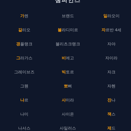
가렌
브랜드
일라오이
갈리오
블라디미르
자르반 4세
갱플랭크
블리츠크랭크
자야
그라가스
비에고
자이라
그레이브즈
빅토르
자크
그웬
뽀삐
자헨
나르
사미라
잔나
나미
사이온
잭스
나서스
사일러스
제드