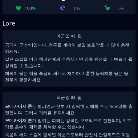
100%
0%
0%
Lore
아군일 때 팁
공격이 곧 방어입니다. 전투를 계속해 불멸 보호막을 더 많이 충전
하세요.
같은 스킬을 여러 챔피언에게 적중시키면 암흑 탄생을 더 빠르게 활
성화할 수 있습니다.
체력이 낮은 적을 죽음의 세계로 처치하고 훔친 능력치를 남은 팀
전투에 활용하세요.
적군일 때 팁
모데카이저 룬
는 챔피언과 전투 시 강력한 피해를 주는 오오라를 충
전합니다. 그러니 거리를 유지하세요.
모데카이저 룬
가 입히는 피해는 강력한 보호막으로 전환되며, 보호
막을 흡수해 체력을 회복할 수도 있습니다.
죽음의 세계 스킬에 당하면 아군으로부터 완전히 단절되므로 이동