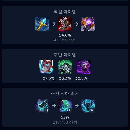
핵심 아이템
54.6%
43,056
상성
후반 아이템
57.6%
58.3%
55.9%
스킬 선마 순서
Q
E
W
53%
210,793
상성