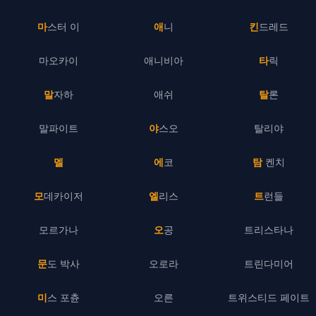
마스터 이
애니
킨드레드
마오카이
애니비아
타릭
말자하
애쉬
탈론
말파이트
야스오
탈리야
멜
에코
탐 켄치
모데카이저
엘리스
트런들
모르가나
오공
트리스타나
문도 박사
오로라
트린다미어
미스 포츈
오른
트위스티드 페이트