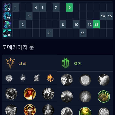
1
4
5
7
9
Q
3
14
15
W
2
8
10
12
13
E
6
11
R
모데카이저 룬
정밀
결의