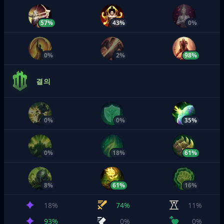
57%
43%
0%
0%
2%
98%
결의
0%
0%
35%
0%
18%
61%
8%
61%
16%
18%
74%
11%
93%
0%
0%