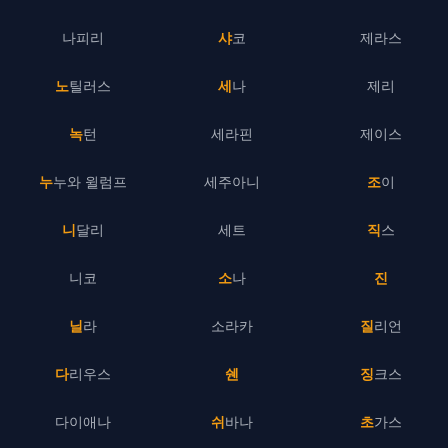
나피리
샤코
제라스
노틸러스
세나
제리
녹턴
세라핀
제이스
누누와 윌럼프
세주아니
조이
니달리
세트
직스
니코
소나
진
닐라
소라카
질리언
다리우스
쉔
징크스
다이애나
쉬바나
초가스