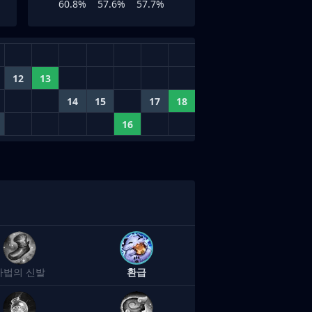
60.8%
57.6%
57.7%
12
13
14
15
17
18
16
마법의 신발
환급