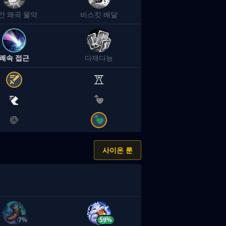
간 왜곡 물약
비스킷 배달
쾌속 접근
다재다능
사이온 룬
7%
59%