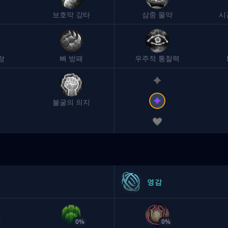
샘
보호막 강타
삼중 물약
시
람
뼈 방패
우주적 통찰력
불굴의 의지
영감
0%
0%