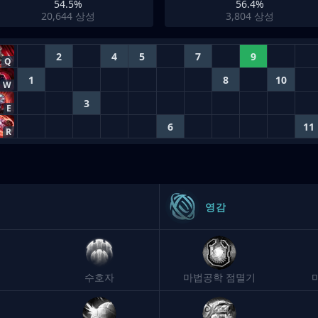
54.5%
56.4%
20,644
상성
3,804
상성
2
4
5
7
9
Q
1
8
10
W
3
E
6
11
R
영감
수호자
마법공학 점멸기