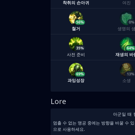
착취의 손아귀
여진
56%
0%
철거
생명의 
35%
64%
사전 준비
재생의 바
69%
13%
과잉성장
소생
Lore
아군일 때 
멈출 수 없는 맹공 중에는 방향을 바꿀 수 
으로 사용하세요.