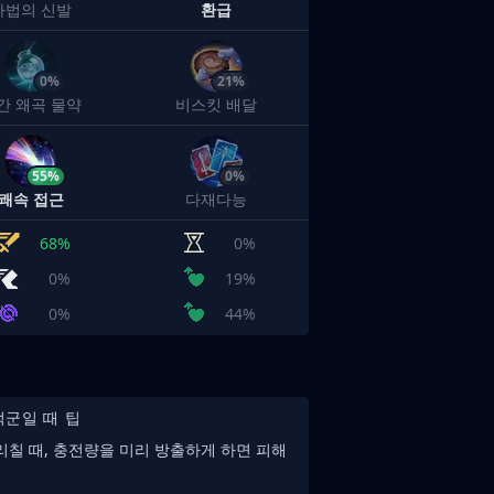
마법의 신발
환급
0%
21%
간 왜곡 물약
비스킷 배달
55%
0%
쾌속 접근
다재다능
68%
0%
0%
19%
0%
44%
적군일 때 팁
리칠 때, 충전량을 미리 방출하게 하면 피해