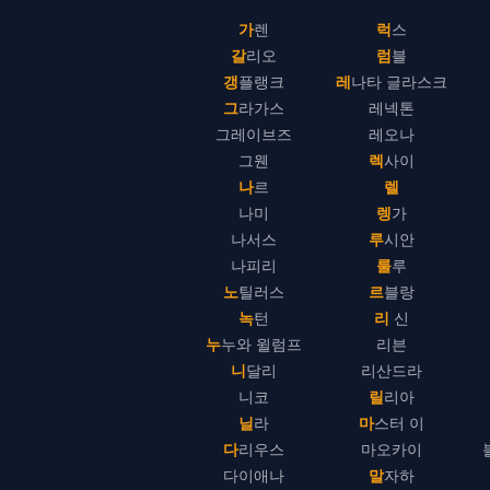
가렌
럭스
갈리오
럼블
갱플랭크
레나타 글라스크
그라가스
레넥톤
그레이브즈
레오나
그웬
렉사이
나르
렐
나미
렝가
나서스
루시안
나피리
룰루
노틸러스
르블랑
녹턴
리 신
누누와 윌럼프
리븐
니달리
리산드라
니코
릴리아
닐라
마스터 이
다리우스
마오카이
다이애나
말자하