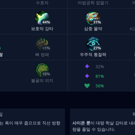
수호자
마법공학 점멸기
44%
31%
샘
보호막 강타
삼중 물약
시
<1%
27%
람
뼈 방패
우주적 통찰력
32%
18%
81%
불굴의 의지
56%
팁
있는 폭이 매우 좁으므로 직선 방향
사이온 룬
이 대량 학살 강타로 내
량을 줄일 수 있습니다.