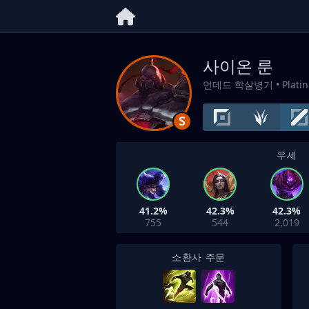
사이온 룬
언데드 학살병기
• Plati
S
우세
41.2%
42.3%
42.3%
755
544
2,019
소환사 주문