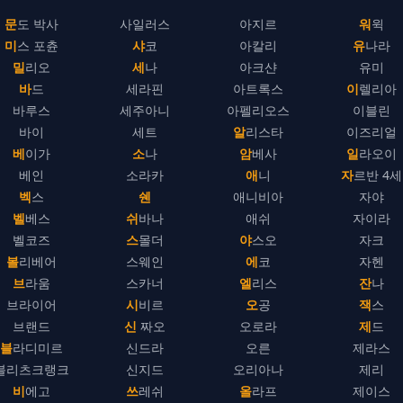
문도 박사
사일러스
아지르
워윅
미스 포츈
샤코
아칼리
유나라
밀리오
세나
아크샨
유미
바드
세라핀
아트록스
이렐리아
바루스
세주아니
아펠리오스
이블린
바이
세트
알리스타
이즈리얼
베이가
소나
암베사
일라오이
베인
소라카
애니
자르반 4세
벡스
쉔
애니비아
자야
벨베스
쉬바나
애쉬
자이라
벨코즈
스몰더
야스오
자크
볼리베어
스웨인
에코
자헨
브라움
스카너
엘리스
잔나
브라이어
시비르
오공
잭스
브랜드
신 짜오
오로라
제드
블라디미르
신드라
오른
제라스
블리츠크랭크
신지드
오리아나
제리
비에고
쓰레쉬
올라프
제이스