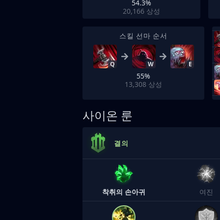
54.3%
20,166
상성
스킬 선마 순서
Q
W
E
55%
13,308
상성
사이온 룬
결의
착취의 손아귀
여진