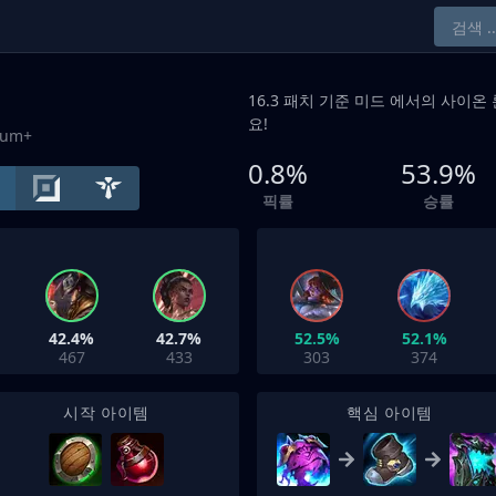
16.3 패치 기준
미드
에서의 사이온 
요!
num+
0.8%
53.9%
픽률
승률
42.4%
42.7%
52.5%
52.1%
467
433
303
374
시작 아이템
핵심 아이템