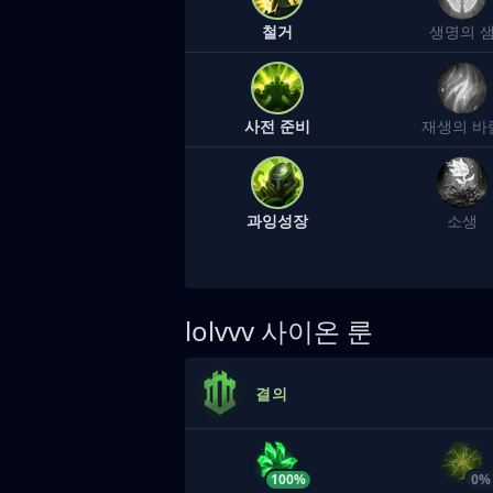
철거
생명의 
사전 준비
재생의 바
과잉성장
소생
lolvvv
사이온 룬
결의
100%
0%