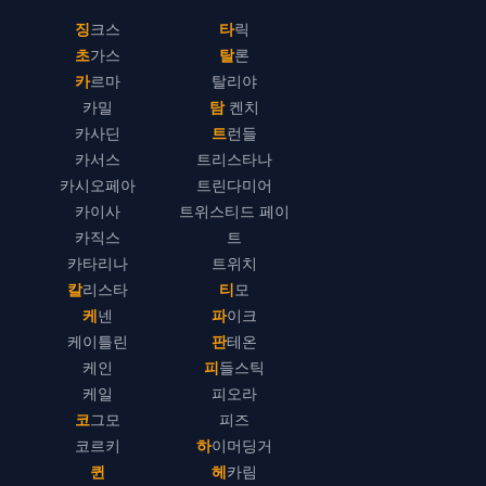
징크스
타릭
초가스
탈론
카르마
탈리야
카밀
탐 켄치
카사딘
트런들
카서스
트리스타나
카시오페아
트린다미어
카이사
트위스티드 페이
카직스
트
카타리나
트위치
칼리스타
티모
케넨
파이크
케이틀린
판테온
케인
피들스틱
케일
피오라
코그모
피즈
코르키
하이머딩거
퀸
헤카림