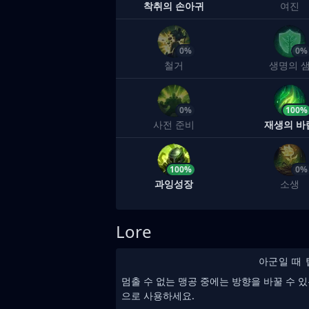
착취의 손아귀
여진
0%
0%
철거
생명의 
0%
100%
사전 준비
재생의 바
100%
0%
과잉성장
소생
Lore
아군일 때 
멈출 수 없는 맹공 중에는 방향을 바꿀 수 
으로 사용하세요.