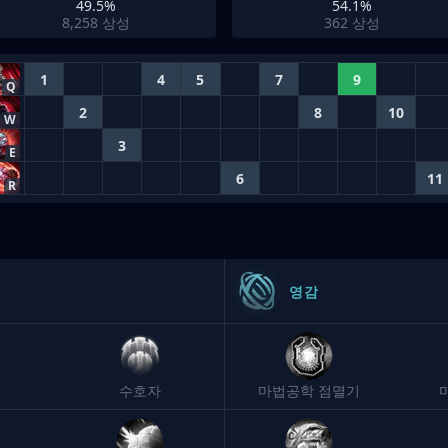
49.5%
54.1%
8,258
상성
362
상성
1
4
5
7
9
Q
2
8
10
W
3
E
6
11
R
영감
수호자
마법공학 점멸기