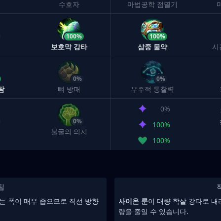
수호자
마법공학 점멸기
100%
100%
샘
보호막 강타
삼중 물약
시
0%
0%
람
뼈 방패
우주적 통찰력
0%
0%
100%
불굴의 의지
100%
팁
있는 폭이 매우 좁으므로 직선 방향
사이온 룬
이 대량 학살 강타로 내
량을 줄일 수 있습니다.