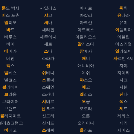
문도 박사
사일러스
아지르
워윅
미스 포츈
샤코
아칼리
유나라
밀리오
세나
아크샨
유미
바드
세라핀
아트록스
이렐리아
바루스
세주아니
아펠리오스
이블린
바이
세트
알리스타
이즈리얼
베이가
소나
암베사
일라오이
베인
소라카
애니
자르반 4세
벡스
쉔
애니비아
자야
벨베스
쉬바나
애쉬
자이라
벨코즈
스몰더
야스오
자크
볼리베어
스웨인
에코
자헨
브라움
스카너
엘리스
잔나
브라이어
시비르
오공
잭스
브랜드
신 짜오
오로라
제드
블라디미르
신드라
오른
제라스
블리츠크랭크
신지드
오리아나
제리
비에고
쓰레쉬
올라프
제이스