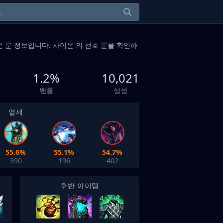
 룬 정보입니다. 사이온 의 선호 룬을 확인하
1.2%
10,021
밴률
상성
열세
55.6%
55.1%
54.7%
390
196
402
후반 아이템