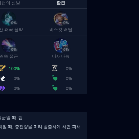
마법의 신발
환급
0%
0%
간 왜곡 물약
비스킷 배달
0%
0%
쾌속 접근
다재다능
100%
0%
0%
0%
0%
0%
적군일 때 팁
리칠 때, 충전량을 미리 방출하게 하면 피해