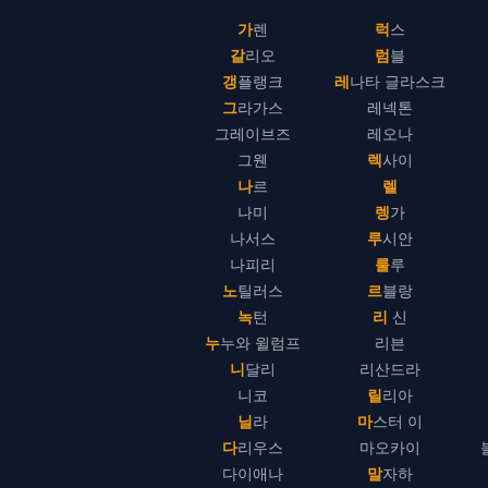
가렌
럭스
갈리오
럼블
갱플랭크
레나타 글라스크
그라가스
레넥톤
그레이브즈
레오나
그웬
렉사이
나르
렐
나미
렝가
나서스
루시안
나피리
룰루
노틸러스
르블랑
녹턴
리 신
누누와 윌럼프
리븐
니달리
리산드라
니코
릴리아
닐라
마스터 이
다리우스
마오카이
다이애나
말자하