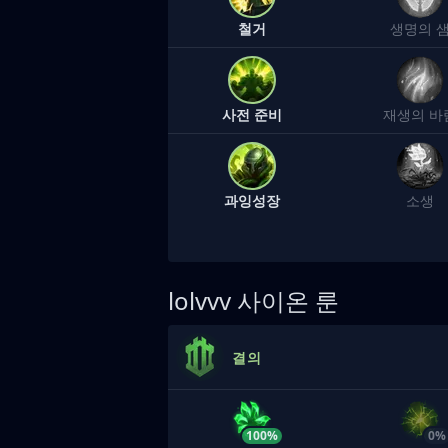
철거
생명의 
사전 준비
재생의 바
과잉성장
소생
lolvvv
사이온 룬
결의
100%
0%