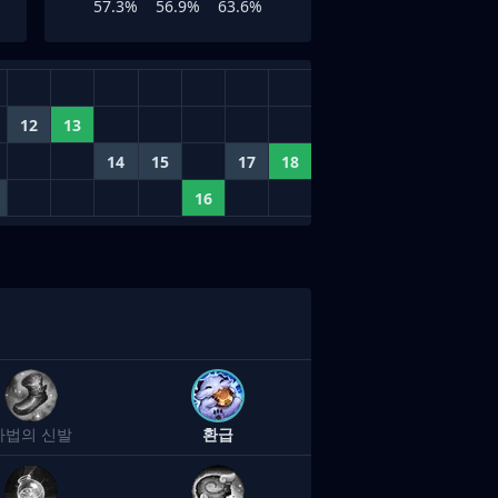
57.3%
56.9%
63.6%
12
13
14
15
17
18
16
마법의 신발
환급