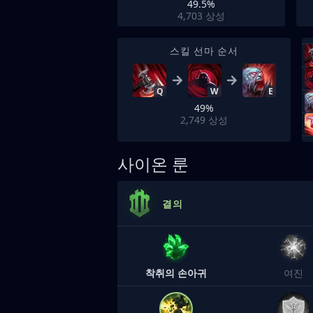
49.5%
4,703
상성
스킬 선마 순서
Q
W
E
49%
2,749
상성
사이온 룬
결의
착취의 손아귀
여진