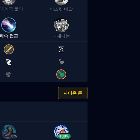
간 왜곡 물약
비스킷 배달
쾌속 접근
다재다능
사이온 룬
0%
100%