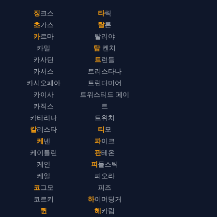
징크스
타릭
초가스
탈론
카르마
탈리야
카밀
탐 켄치
카사딘
트런들
카서스
트리스타나
카시오페아
트린다미어
카이사
트위스티드 페이
카직스
트
카타리나
트위치
칼리스타
티모
케넨
파이크
케이틀린
판테온
케인
피들스틱
케일
피오라
코그모
피즈
코르키
하이머딩거
퀸
헤카림