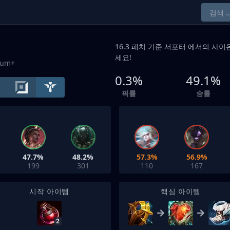
16.3 패치 기준
서포터
에서의 사이온
세요!
num+
0.3%
49.1%
픽률
승률
47.7%
48.2%
57.3%
56.9%
199
301
110
167
시작 아이템
핵심 아이템
2