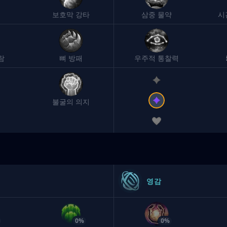
샘
보호막 강타
삼중 물약
시
람
뼈 방패
우주적 통찰력
불굴의 의지
영감
0%
0%