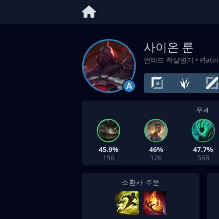
사이온 룬
언데드 학살병기
• Plati
A
우세
45.9%
46%
47.7%
196
126
568
소환사 주문