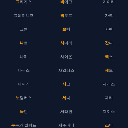
그라가스
비에고
자이라
그레이브즈
빅토르
자크
그웬
뽀삐
자헨
나르
사미라
잔나
나미
사이온
잭스
나서스
사일러스
제드
나피리
샤코
제라스
노틸러스
세나
제리
녹턴
세라핀
제이스
누누와 윌럼프
세주아니
조이