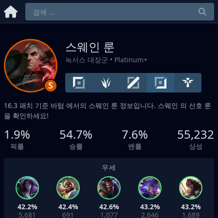
스웨인 룬
녹서스 대장군
• Platinum+
S
16.3 패치 기준
바텀
에서의 스웨인 룬 정보입니다. 스웨인 의 선호 룬
을 확인하세요!
1.9%
54.7%
7.6%
55,232
픽률
승률
밴률
상성
우세
42.2%
42.4%
42.6%
43.2%
43.2%
5,681
691
1,077
2,646
1,689