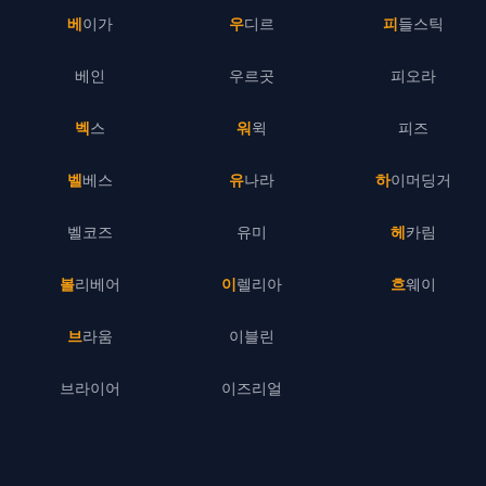
베이가
우디르
피들스틱
베인
우르곳
피오라
벡스
워윅
피즈
벨베스
유나라
하이머딩거
벨코즈
유미
헤카림
볼리베어
이렐리아
흐웨이
브라움
이블린
브라이어
이즈리얼