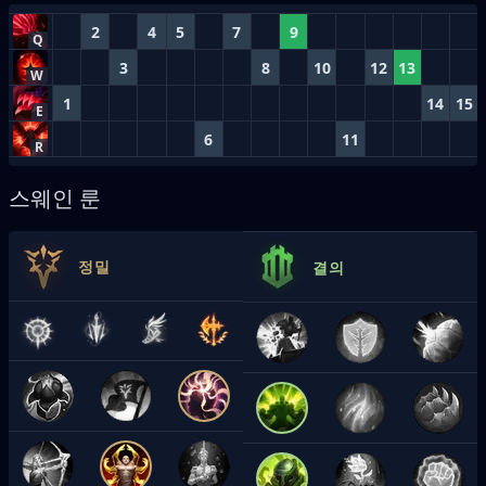
2
4
5
7
9
Q
3
8
10
12
13
W
1
14
15
E
6
11
R
스웨인 룬
정밀
결의