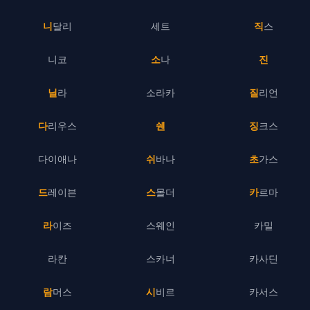
니달리
세트
직스
니코
소나
진
닐라
소라카
질리언
다리우스
쉔
징크스
다이애나
쉬바나
초가스
드레이븐
스몰더
카르마
라이즈
스웨인
카밀
라칸
스카너
카사딘
람머스
시비르
카서스