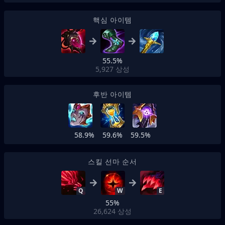
핵심 아이템
55.5%
5,927
상성
후반 아이템
58.9%
59.6%
59.5%
스킬 선마 순서
Q
W
E
55%
26,624
상성