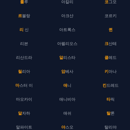
룰루
아칼리
코그모
르블랑
아크샨
코르키
리 신
아트록스
퀸
리븐
아펠리오스
크산테
리산드라
알리스타
클레드
릴리아
암베사
키아나
마스터 이
애니
킨드레드
마오카이
애니비아
타릭
말자하
애쉬
탈론
말파이트
야스오
탈리야