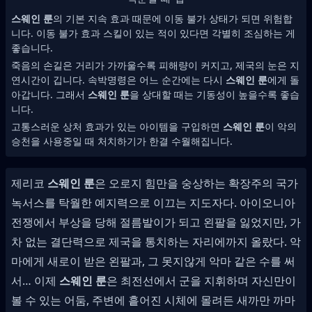
스웨인 룬
의 기본 지속 효과 때문에 이동 불가 상태가 되면 위험합
니다. 이동 불가 효과 스킬이 있는 적이 있다면 각별히 조심하는 게
좋습니다.
죽음의 손길은 거리가 가까울수록 피해량이 커지고, 제국의 눈은 지
연시간이 깁니다. 속박명령은 어느 순간에는 다시
스웨인 룬
에게 돌
아갑니다. 그래서
스웨인 룬
을 상대할 때는 기동성이 높을수록 좋습
니다.
고통스러운 상처 효과가 있는 아이템을 구입하면
스웨인 룬
이 악의
승천을 사용중일 때 처치하기가 한결 수월해집니다.
제리코
스웨인 룬
은 오로지 힘만을 숭상하는 확장주의 국가
녹서스를 탁월한 예지력으로 이끄는 지도자다. 아이오니아
전쟁에서 부상을 당해 절름발이가 되고 왼팔을 잃었지만, 가
차 없는 결단력으로 제국을 통치하는 자리에까지 올랐다. 악
마에게 새로이 받은 왼팔과, 그 못지않게 악마 같은 수를 써
서… 이제
스웨인 룬
은 최전선에서 군을 지휘하며 자신만이
볼 수 있는 어둠, 주변에 흩어진 시체에 몰려든 새까만 까마