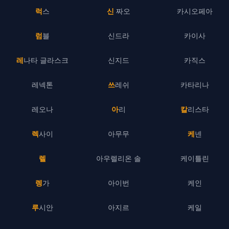
럭스
신 짜오
카시오페아
럼블
신드라
카이사
레나타 글라스크
신지드
카직스
레넥톤
쓰레쉬
카타리나
레오나
아리
칼리스타
렉사이
아무무
케넨
렐
아우렐리온 솔
케이틀린
렝가
아이번
케인
루시안
아지르
케일