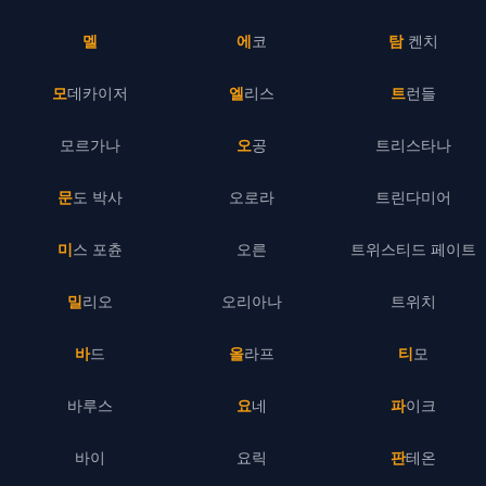
멜
에코
탐 켄치
모데카이저
엘리스
트런들
모르가나
오공
트리스타나
문도 박사
오로라
트린다미어
미스 포츈
오른
트위스티드 페이트
밀리오
오리아나
트위치
바드
올라프
티모
바루스
요네
파이크
바이
요릭
판테온