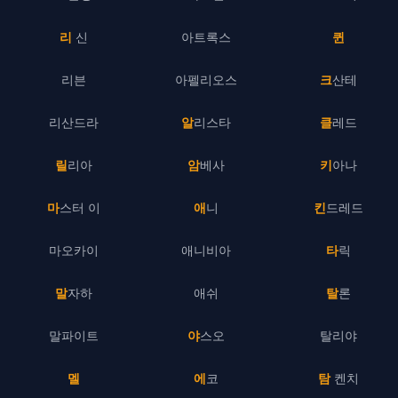
리 신
아트록스
퀸
리븐
아펠리오스
크산테
리산드라
알리스타
클레드
릴리아
암베사
키아나
마스터 이
애니
킨드레드
마오카이
애니비아
타릭
말자하
애쉬
탈론
말파이트
야스오
탈리야
멜
에코
탐 켄치