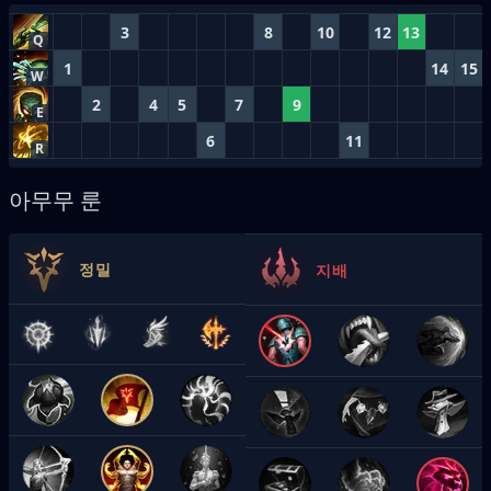
3
8
10
12
13
Q
1
14
15
W
2
4
5
7
9
E
6
11
R
아무무 룬
정밀
지배