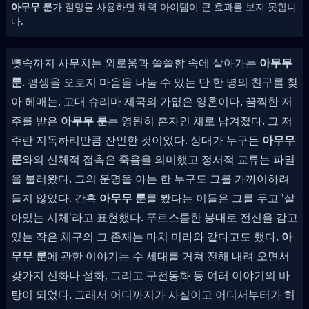
아무무 룬
가 절망을 사용하면 체력 아이템이 큰 효과를 보지 못합니
다.
뼛속까지 사무치는 외로움과 쓸쓸함 속에 살아가는
아무무
룬
. 평생을 오로지 마음을 나눌 수 있는 단 한 명의 친구를 찾
아 헤매는, 고대 슈리마 제국의 가엾은 영혼이다. 끔찍한 저
주를 받은
아무무 룬
는 영원히 혼자인 채로 남겨졌다. 그 저
주란 지독하리만큼 잔인한 것이었다. 상대가 누구든
아무무
룬
와의 신체적 접촉은 죽음을 의미했고 정서적 교류는 파멸
을 불러왔다. 그의 운명을 아는 한 누구도 그를 가까이하려
들지 않았다. 간혹
아무무 룬
를 봤다는 이들은 그를 두고 '살
아있는 시체'라고 표현했다. 푸르스름한 붕대로 전신을 감고
있는 작은 체구의 그 존재는 마치 미라와 같다고도 했다.
아
무무 룬
에 관한 이야기는 수 세대를 거쳐 전해 내려 오면서
갖가지 신화나 설화, 그리고 구전동화 등 여러 이야기의 바
탕이 되었다. 그래서 어디까지가 사실이고 어디서부터가 허