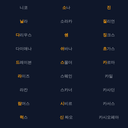
니코
소나
진
닐라
소라카
질리언
다리우스
쉔
징크스
다이애나
쉬바나
초가스
드레이븐
스몰더
카르마
라이즈
스웨인
카밀
라칸
스카너
카사딘
람머스
시비르
카서스
럭스
신 짜오
카시오페아