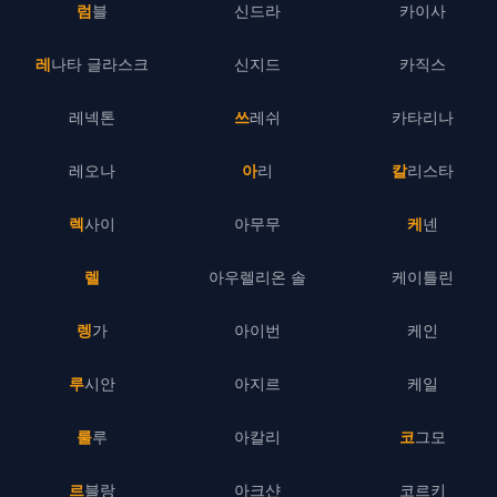
럼블
신드라
카이사
레나타 글라스크
신지드
카직스
레넥톤
쓰레쉬
카타리나
레오나
아리
칼리스타
렉사이
아무무
케넨
렐
아우렐리온 솔
케이틀린
렝가
아이번
케인
루시안
아지르
케일
룰루
아칼리
코그모
르블랑
아크샨
코르키