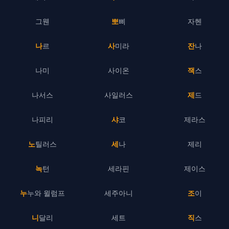
그웬
뽀삐
자헨
나르
사미라
잔나
나미
사이온
잭스
나서스
사일러스
제드
나피리
샤코
제라스
노틸러스
세나
제리
녹턴
세라핀
제이스
누누와 윌럼프
세주아니
조이
니달리
세트
직스