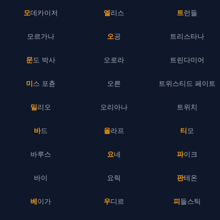
모데카이저
엘리스
트런들
모르가나
오공
트리스타나
문도 박사
오로라
트린다미어
미스 포츈
오른
트위스티드 페이트
밀리오
오리아나
트위치
바드
올라프
티모
바루스
요네
파이크
바이
요릭
판테온
베이가
우디르
피들스틱