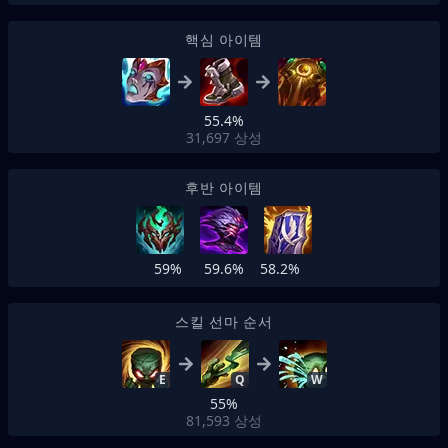
핵심 아이템
55.4%
31,697
상성
후반 아이템
59%
59.6%
58.2%
스킬 선마 순서
E
Q
W
55%
81,593
상성