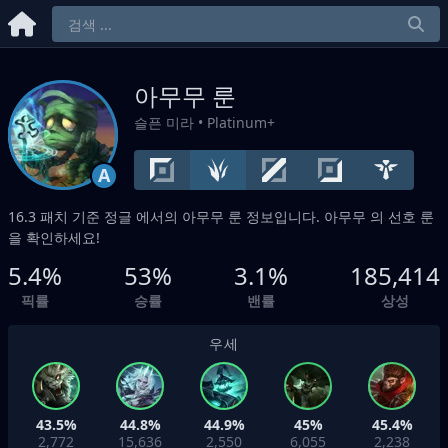
아무무 룬
슬픈 미라
• Platinum+
A
16.3 패치 기준
정글
에서의 아무무 룬 정보입니다. 아무무 의 선호 룬
을 확인하세요!
5.4%
53%
3.1%
185,414
픽률
승률
밴률
상성
우세
43.5%
44.8%
44.9%
45%
45.4%
2,772
15,636
2,550
6,055
2,238