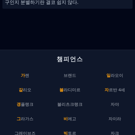
구인지 분별하기란 결코 쉽지 않다.
챔피언스
가렌
브랜드
일라오이
갈리오
블라디미르
자르반 4세
갱플랭크
블리츠크랭크
자야
그라가스
비에고
자이라
그레이브즈
빅토르
자크