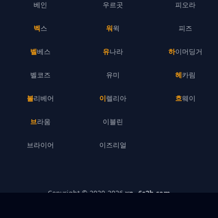
베인
우르곳
피오라
벡스
워윅
피즈
벨베스
유나라
하이머딩거
벨코즈
유미
헤카림
볼리베어
이렐리아
흐웨이
브라움
이블린
브라이어
이즈리얼
Copyright © 2020-
2026
xn--6s2b.com
개인정보처리방침
–
기업 정보