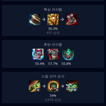
핵심 아이템
56.3%
451
상성
후반 아이템
55.4%
57.7%
55.8%
스킬 선마 순서
Q
E
W
54%
3,618
상성