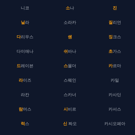
니코
소나
진
닐라
소라카
질리언
다리우스
쉔
징크스
다이애나
쉬바나
초가스
드레이븐
스몰더
카르마
라이즈
스웨인
카밀
라칸
스카너
카사딘
람머스
시비르
카서스
럭스
신 짜오
카시오페아