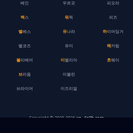
베인
우르곳
피오라
벡스
워윅
피즈
벨베스
유나라
하이머딩거
벨코즈
유미
헤카림
볼리베어
이렐리아
흐웨이
브라움
이블린
브라이어
이즈리얼
Copyright © 2020-
2026
xn--6s2b.com
개인정보처리방침
–
기업 정보