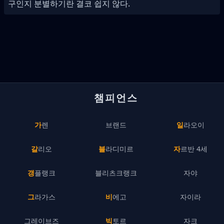
구인지 분별하기란 결코 쉽지 않다.
챔피언스
가렌
브랜드
일라오이
갈리오
블라디미르
자르반 4세
갱플랭크
블리츠크랭크
자야
그라가스
비에고
자이라
그레이브즈
빅토르
자크