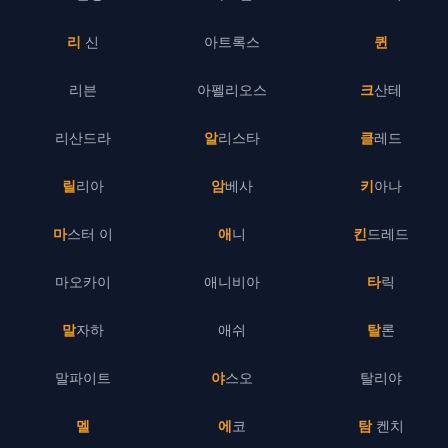
리 신
아트록스
퀸
리븐
아펠리오스
크산테
리산드라
알리스타
클레드
릴리아
암베사
키아나
마스터 이
애니
킨드레드
마오카이
애니비아
타릭
말자하
애쉬
탈론
말파이트
야스오
탈리야
멜
에코
탐 켄치