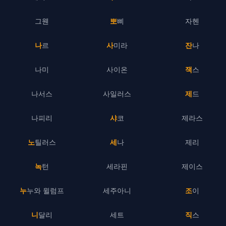
그웬
뽀삐
자헨
나르
사미라
잔나
나미
사이온
잭스
나서스
사일러스
제드
나피리
샤코
제라스
노틸러스
세나
제리
녹턴
세라핀
제이스
누누와 윌럼프
세주아니
조이
니달리
세트
직스