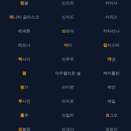
럼블
신드라
카이사
레나타 글라스크
신지드
카직스
레넥톤
쓰레쉬
카타리나
레오나
아리
칼리스타
렉사이
아무무
케넨
렐
아우렐리온 솔
케이틀린
렝가
아이번
케인
루시안
아지르
케일
룰루
아칼리
코그모
르블랑
아크샨
코르키