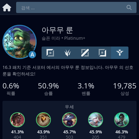
아무무 룬
슬픈 미라
• Platinum+
A
16.3 패치 기준
서포터
에서의 아무무 룬 정보입니다. 아무무 의 선호
룬을 확인하세요!
0.6%
50.9%
3.1%
19,785
픽률
승률
밴률
상성
우세
41.3%
43.9%
45.7%
45.9%
46.3%
404
351
503
205
479