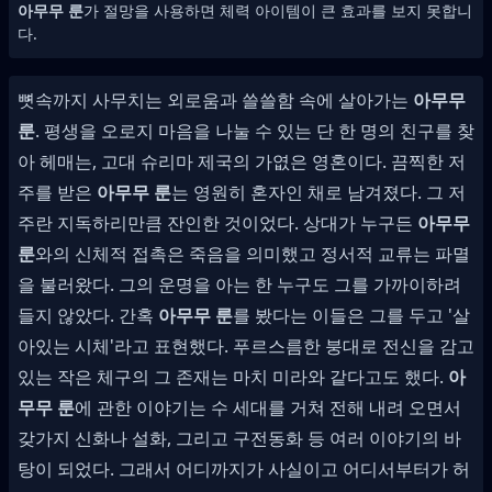
아무무 룬
가 절망을 사용하면 체력 아이템이 큰 효과를 보지 못합니
다.
뼛속까지 사무치는 외로움과 쓸쓸함 속에 살아가는
아무무
룬
. 평생을 오로지 마음을 나눌 수 있는 단 한 명의 친구를 찾
아 헤매는, 고대 슈리마 제국의 가엾은 영혼이다. 끔찍한 저
주를 받은
아무무 룬
는 영원히 혼자인 채로 남겨졌다. 그 저
주란 지독하리만큼 잔인한 것이었다. 상대가 누구든
아무무
룬
와의 신체적 접촉은 죽음을 의미했고 정서적 교류는 파멸
을 불러왔다. 그의 운명을 아는 한 누구도 그를 가까이하려
들지 않았다. 간혹
아무무 룬
를 봤다는 이들은 그를 두고 '살
아있는 시체'라고 표현했다. 푸르스름한 붕대로 전신을 감고
있는 작은 체구의 그 존재는 마치 미라와 같다고도 했다.
아
무무 룬
에 관한 이야기는 수 세대를 거쳐 전해 내려 오면서
갖가지 신화나 설화, 그리고 구전동화 등 여러 이야기의 바
탕이 되었다. 그래서 어디까지가 사실이고 어디서부터가 허