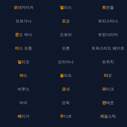
모데카이저
엘리스
트런들
모르가나
오공
트리스타나
문도 박사
오로라
트린다미어
미스 포츈
오른
트위스티드 페이트
밀리오
오리아나
트위치
바드
올라프
티모
바루스
요네
파이크
바이
요릭
판테온
베이가
우디르
피들스틱