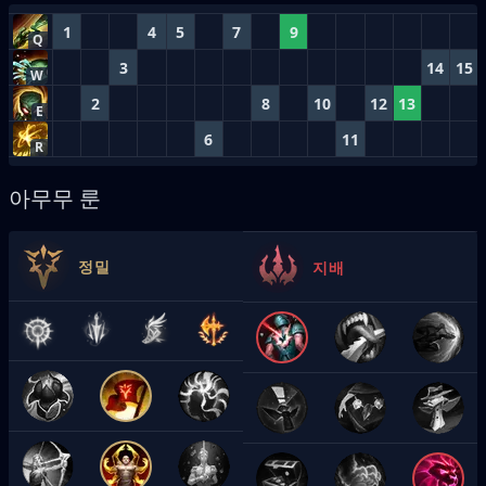
1
4
5
7
9
Q
3
14
15
W
2
8
10
12
13
E
6
11
R
아무무 룬
정밀
지배