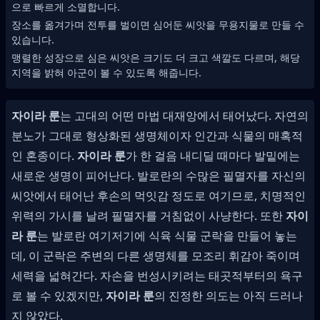
으로 빠르게 소멸합니다.
장소를 옮겨가며 전투를 벌이면 심어둔 씨앗을 무용지물로 만들 수
있습니다.
맹렬한 성장으로 심은 씨앗은 크기도 더 크고 색깔도 다르며, 해당
지역을 밝혀 아군이 볼 수 있도록 해줍니다.
자이라 룬
는 고대의 어떤 마법 대재앙에서 태어났다. 자연의
분노가 그대로 형상화된 생명체이자 인간과 식물의 매혹적
인 혼종이다.
자이라 룬
가 한 걸음 내디딜 때마다 발밑에는
새로운 생명이 피어난다. 발로란의 수많은 필멸자를 자신의
씨앗에서 태어난 후손의 먹잇감 정도로 여기므로, 치명적인
위력의 가시를 날려 필멸자를 거침없이 사냥한다. 또한
자이
라 룬
는 발로란 여기저기에 식육 식물 군락을 만들어 놓는
데, 이 군락은 주변의 다른 생명체를 모조리 휘감아 죽이며
세력을 넓혀간다. 자손을 번성시키려는 태곳적부터의 욕구
로 볼 수 있겠지만,
자이라 룬
의 진정한 의도는 아직 드러나
지 않았다.