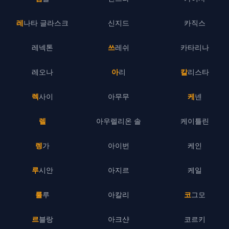
레나타 글라스크
신지드
카직스
레넥톤
쓰레쉬
카타리나
레오나
아리
칼리스타
렉사이
아무무
케넨
렐
아우렐리온 솔
케이틀린
렝가
아이번
케인
루시안
아지르
케일
룰루
아칼리
코그모
르블랑
아크샨
코르키