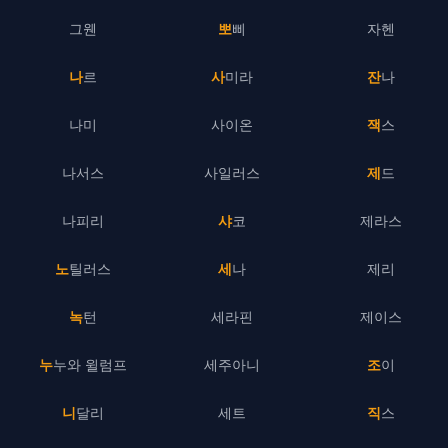
그웬
뽀삐
자헨
나르
사미라
잔나
나미
사이온
잭스
나서스
사일러스
제드
나피리
샤코
제라스
노틸러스
세나
제리
녹턴
세라핀
제이스
누누와 윌럼프
세주아니
조이
니달리
세트
직스