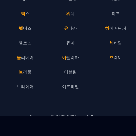
벡스
워윅
피즈
벨베스
유나라
하이머딩거
벨코즈
유미
헤카림
볼리베어
이렐리아
흐웨이
브라움
이블린
브라이어
이즈리얼
Copyright © 2020-
2026
xn--6s2b.com
개인정보처리방침
–
기업 정보