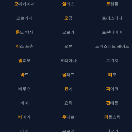
모데카이저
엘리스
트런들
모르가나
오공
트리스타나
문도 박사
오로라
트린다미어
미스 포츈
오른
트위스티드 페이트
밀리오
오리아나
트위치
바드
올라프
티모
바루스
요네
파이크
바이
요릭
판테온
베이가
우디르
피들스틱
베인
우르곳
피오라