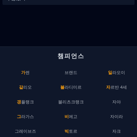
챔피언스
가렌
브랜드
일라오이
갈리오
블라디미르
자르반 4세
갱플랭크
블리츠크랭크
자야
그라가스
비에고
자이라
그레이브즈
빅토르
자크