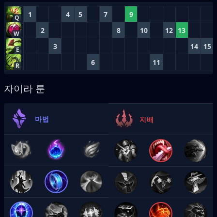
1
4
5
7
9
Q
2
8
10
12
13
W
3
14
15
E
6
11
R
자이라 룬
마법
지배