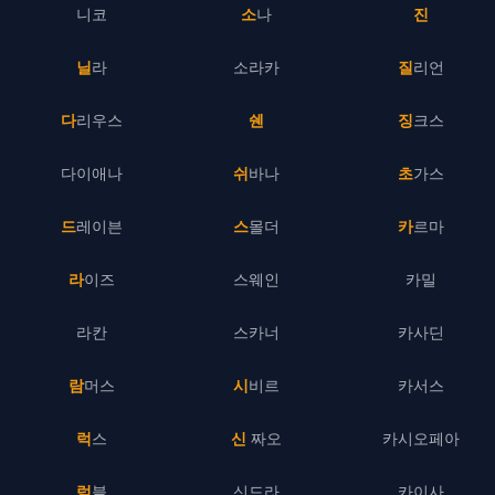
니코
소나
진
닐라
소라카
질리언
다리우스
쉔
징크스
다이애나
쉬바나
초가스
드레이븐
스몰더
카르마
라이즈
스웨인
카밀
라칸
스카너
카사딘
람머스
시비르
카서스
럭스
신 짜오
카시오페아
럼블
신드라
카이사