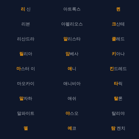
리 신
아트록스
퀸
리븐
아펠리오스
크산테
리산드라
알리스타
클레드
릴리아
암베사
키아나
마스터 이
애니
킨드레드
마오카이
애니비아
타릭
말자하
애쉬
탈론
말파이트
야스오
탈리야
멜
에코
탐 켄치