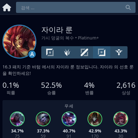
자이라 룬
가시 덩굴의 복수
• Platinum+
A
16.3 패치 기준
바텀
에서의 자이라 룬 정보입니다. 자이라 의 선호 룬
을 확인하세요!
0.1%
52.5%
4%
2,616
픽률
승률
밴률
상성
우세
34.7%
37.3%
40.7%
42.9%
43.3%
75
59
91
170
30