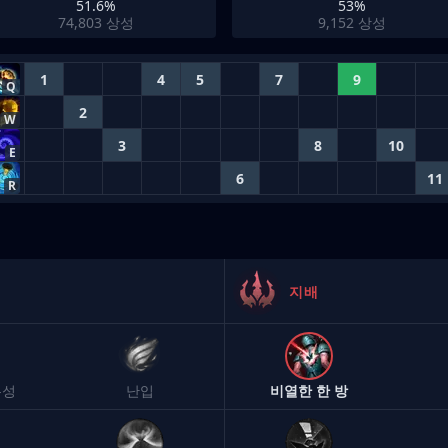
51.6%
53%
74,803
상성
9,152
상성
1
4
5
7
9
Q
2
W
3
8
10
E
6
11
R
지배
유성
난입
비열한 한 방