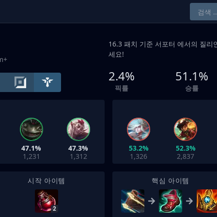
16.3 패치 기준
서포터
에서의 질리언
세요!
um+
2.4%
51.1%
픽률
승률
47.1%
47.3%
53.2%
52.3%
1,231
1,312
1,326
2,837
시작 아이템
핵심 아이템
2