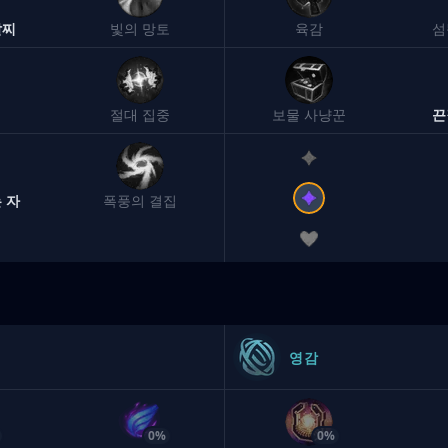
팔찌
빛의 망토
육감
섬
절대 집중
보물 사냥꾼
끈
 자
폭풍의 결집
영감
0%
0%