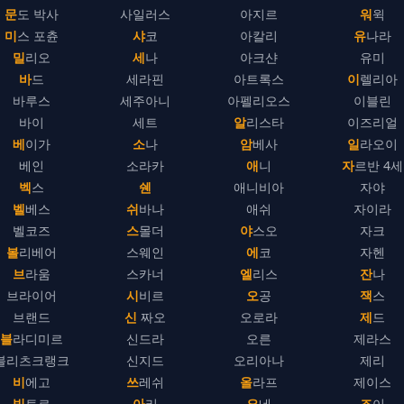
문도 박사
사일러스
아지르
워윅
미스 포츈
샤코
아칼리
유나라
밀리오
세나
아크샨
유미
바드
세라핀
아트록스
이렐리아
바루스
세주아니
아펠리오스
이블린
바이
세트
알리스타
이즈리얼
베이가
소나
암베사
일라오이
베인
소라카
애니
자르반 4세
벡스
쉔
애니비아
자야
벨베스
쉬바나
애쉬
자이라
벨코즈
스몰더
야스오
자크
볼리베어
스웨인
에코
자헨
브라움
스카너
엘리스
잔나
브라이어
시비르
오공
잭스
브랜드
신 짜오
오로라
제드
블라디미르
신드라
오른
제라스
블리츠크랭크
신지드
오리아나
제리
비에고
쓰레쉬
올라프
제이스
빅토르
아리
요네
조이