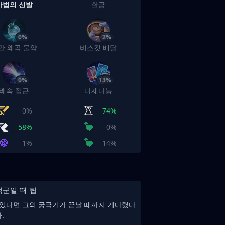
마법의 신발
환급
0%
2%
간 왜곡 물약
비스킷 배달
0%
13%
쾌속 접근
다재다능
0%
74%
58%
0%
1%
14%
적군일 때 팁
 있다면 그의 궁극기가 끝날 때까지 기다렸다
.