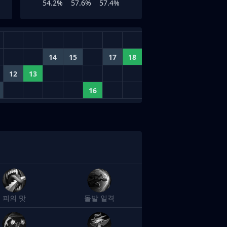
54.2%
57.6%
57.4%
14
15
17
18
12
13
16
피의 맛
돌발 일격