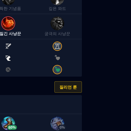
뜩한 기념품
깊은 와드
질긴 사냥꾼
궁극의 사냥꾼
질리언 룬
60%
0%