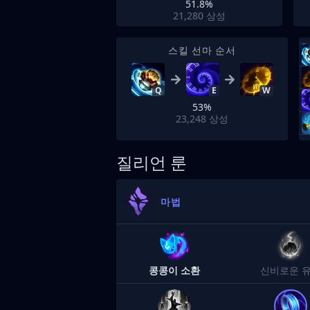
51.8%
21,280
상성
스킬 선마 순서
Q
E
W
53%
23,248
상성
질리언 룬
마법
콩콩이 소환
신비로운 