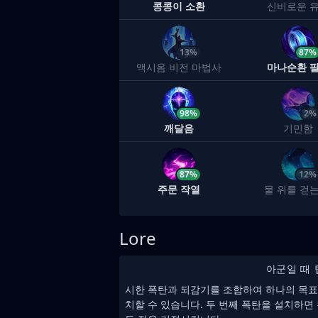
콩콩이 소환
신비로운 
13%
87%
액시옴 비전 마법사
마나순환 
98%
2%
깨달음
기민함
87%
12%
주문 작열
물 위를 걷는
Lore
아군일 때 
시한 폭탄과 되감기를 조합하여 하나의 목표
치할 수 있습니다. 두 번째 폭탄을 설치하면