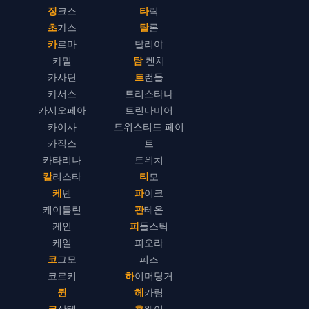
징크스
타릭
초가스
탈론
카르마
탈리야
카밀
탐 켄치
카사딘
트런들
카서스
트리스타나
카시오페아
트린다미어
카이사
트위스티드 페이
카직스
트
카타리나
트위치
칼리스타
티모
케넨
파이크
케이틀린
판테온
케인
피들스틱
케일
피오라
코그모
피즈
코르키
하이머딩거
퀸
헤카림
크산테
흐웨이