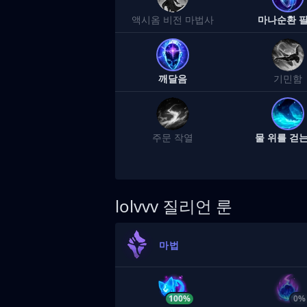
액시옴 비전 마법사
마나순환 
깨달음
기민함
주문 작열
물 위를 걷는
lolvvv
질리언 룬
마법
100%
0%