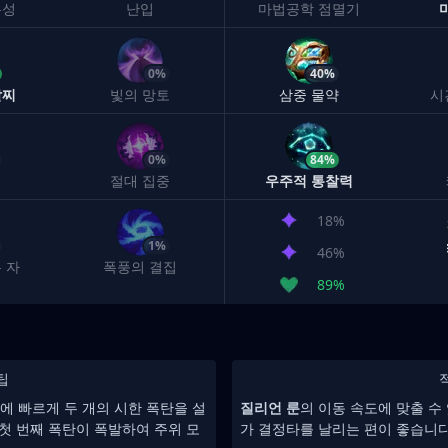
유성
난입
마법공학 점멸기
0%
40%
팔찌
빛의 망토
삼중 물약
시
0%
84%
절대 집중
우주적 통찰력
18%
1%
46%
 자
폭풍의 결집
89%
팁
에 빠르게 두 개의 시한 폭탄을 설
질리언 룬
의 이동 속도에 맞출 수
 첫 번째 폭탄이 폭발하여 주위 모
가 결정타를 날리는 편이 좋습니다