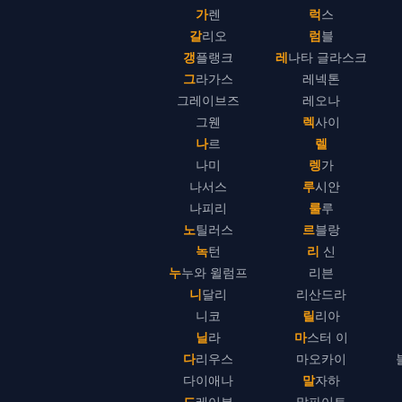
가렌
럭스
갈리오
럼블
갱플랭크
레나타 글라스크
그라가스
레넥톤
그레이브즈
레오나
그웬
렉사이
나르
렐
나미
렝가
나서스
루시안
나피리
룰루
노틸러스
르블랑
녹턴
리 신
누누와 윌럼프
리븐
니달리
리산드라
니코
릴리아
닐라
마스터 이
다리우스
마오카이
다이애나
말자하
드레이븐
말파이트