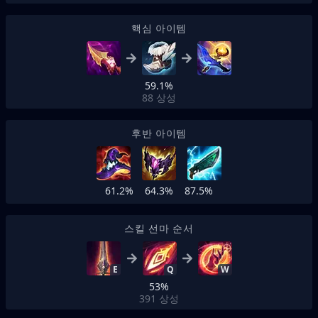
핵심 아이템
59.1%
88
상성
후반 아이템
61.2%
64.3%
87.5%
스킬 선마 순서
E
Q
W
53%
391
상성