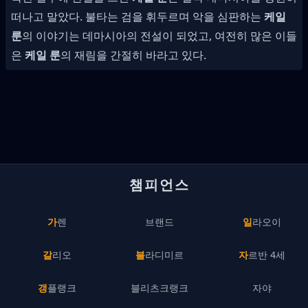
떠나고 말았다. 불타는 검을 휘두르며 악을 심판하는
케일
룬
의 이야기는 데마시아의 전설이 되었고, 여전히 많은 이들
은
케일 룬
의 재림을 간절히 바라고 있다.
챔피언스
가렌
브랜드
일라오이
갈리오
블라디미르
자르반 4세
갱플랭크
블리츠크랭크
자야