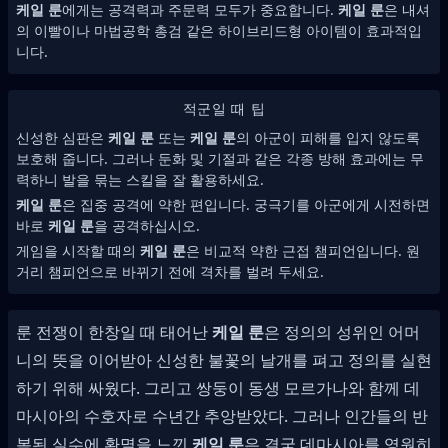
케일 룬
에게는 공격력과 주문력 모두가 중요합니다.
케일 룬
은 내셔
의 이빨이나 마법공학 총검 같은 하이브리드형 아이템이 효과적입
니다.
적군일 때 팁
신성한 심판은
케일 룬
또는
케일 룬
의 아군이 피해를 입지 않도록
보호해 줍니다. 그러나 둔화 및 기절과 같은 각종 방해 효과에는 무
력하니 발을 묶는 스킬을 잘 활용하세요.
케일 룬
은 집중 공격에 약한 편입니다. 궁극기를 아군에게 시전하면
바로
케일 룬
을 공격하십시오.
게임을 시작할 때의
케일 룬
은 비교적 약한 근접 챔피언입니다. 원
거리 챔피언으로 바뀌기 전에 격차를 벌려 두세요.
룬 전쟁이 한창일 때 태어난
케일 룬
은 정의의 성위인 어머
니의 뜻을 이어받아 신성한 불꽃의 날개를 펴고 정의를 실현
하기 위해 싸웠다. 그리고 쌍둥이 동생 모르가나와 함께 데
마시아의 수호자로 수년간 추앙받았다. 그러나 인간들의 반
복된 실수에 환멸을 느낀
케일 룬
은 결국 데마시아를 영원히