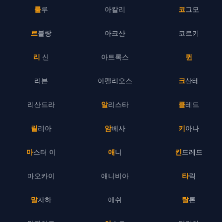
룰루
아칼리
코그모
르블랑
아크샨
코르키
리 신
아트록스
퀸
리븐
아펠리오스
크산테
리산드라
알리스타
클레드
릴리아
암베사
키아나
마스터 이
애니
킨드레드
마오카이
애니비아
타릭
말자하
애쉬
탈론