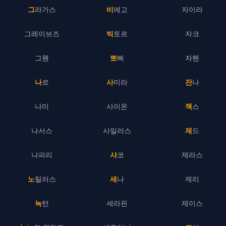
그라가스
비에고
자이라
그레이브즈
빅토르
자크
그웬
뽀삐
자헨
나르
사미라
잔나
나미
사이온
잭스
나서스
사일러스
제드
나피리
샤코
제라스
노틸러스
세나
제리
녹턴
세라핀
제이스