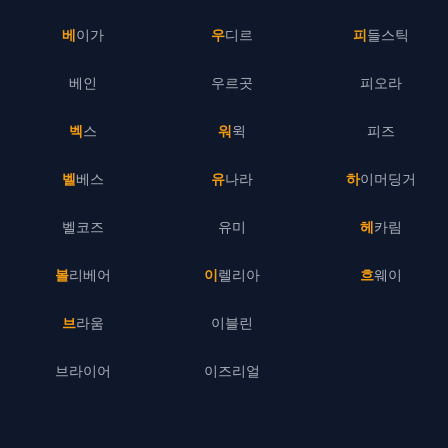
베이가
우디르
피들스틱
베인
우르곳
피오라
벡스
워윅
피즈
벨베스
유나라
하이머딩거
벨코즈
유미
헤카림
볼리베어
이렐리아
흐웨이
브라움
이블린
브라이어
이즈리얼