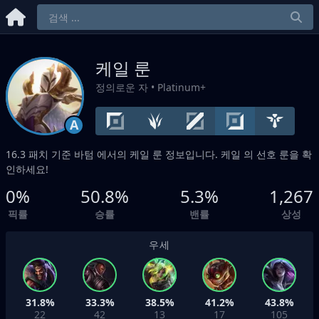
케일 룬
정의로운 자
• Platinum+
A
16.3 패치 기준
바텀
에서의 케일 룬 정보입니다. 케일 의 선호 룬을 확
인하세요!
0%
50.8%
5.3%
1,267
픽률
승률
밴률
상성
우세
31.8%
33.3%
38.5%
41.2%
43.8%
22
42
13
17
105