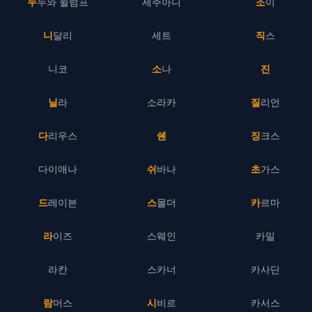
누누와 윌럼프
세주아니
조이
니달리
세트
직스
니코
소나
진
닐라
소라카
질리언
다리우스
쉔
징크스
다이애나
쉬바나
초가스
드레이븐
스몰더
카르마
라이즈
스웨인
카밀
라칸
스카너
카사딘
람머스
시비르
카서스