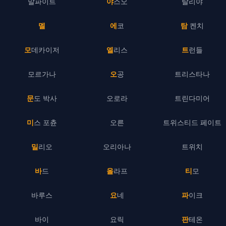
말파이트
야스오
탈리야
멜
에코
탐 켄치
모데카이저
엘리스
트런들
모르가나
오공
트리스타나
문도 박사
오로라
트린다미어
미스 포츈
오른
트위스티드 페이트
밀리오
오리아나
트위치
바드
올라프
티모
바루스
요네
파이크
바이
요릭
판테온