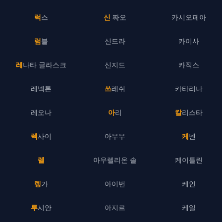
럭스
신 짜오
카시오페아
럼블
신드라
카이사
레나타 글라스크
신지드
카직스
레넥톤
쓰레쉬
카타리나
레오나
아리
칼리스타
렉사이
아무무
케넨
렐
아우렐리온 솔
케이틀린
렝가
아이번
케인
루시안
아지르
케일