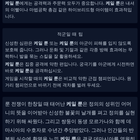
케일 룬
에게는 공격력과 주문력 모두가 중요합니다.
케일 룬
은 내셔
의 이빨이나 마법공학 총검 같은 하이브리드형 아이템이 효과적입
니다.
적군일 때 팁
신성한 심판은
케일 룬
또는
케일 룬
의 아군이 피해를 입지 않도록
보호해 줍니다. 그러나 둔화 및 기절과 같은 각종 방해 효과에는 무
력하니 발을 묶는 스킬을 잘 활용하세요.
케일 룬
은 집중 공격에 약한 편입니다. 궁극기를 아군에게 시전하면
바로
케일 룬
을 공격하십시오.
게임을 시작할 때의
케일 룬
은 비교적 약한 근접 챔피언입니다. 원
거리 챔피언으로 바뀌기 전에 격차를 벌려 두세요.
룬 전쟁이 한창일 때 태어난
케일 룬
은 정의의 성위인 어머
니의 뜻을 이어받아 신성한 불꽃의 날개를 펴고 정의를 실현
하기 위해 싸웠다. 그리고 쌍둥이 동생 모르가나와 함께 데
마시아의 수호자로 수년간 추앙받았다. 그러나 인간들의 반
복된 실수에 환멸을 느낀
케일 룬
은 결국 데마시아를 영원히