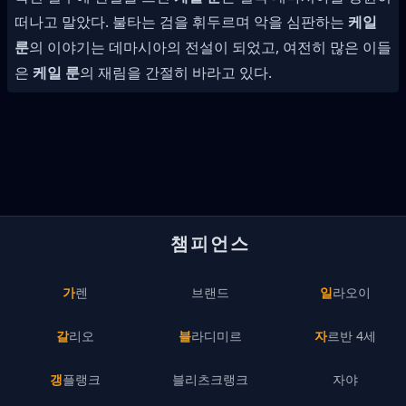
떠나고 말았다. 불타는 검을 휘두르며 악을 심판하는
케일
룬
의 이야기는 데마시아의 전설이 되었고, 여전히 많은 이들
은
케일 룬
의 재림을 간절히 바라고 있다.
챔피언스
가렌
브랜드
일라오이
갈리오
블라디미르
자르반 4세
갱플랭크
블리츠크랭크
자야