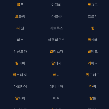
룰루
아칼리
코그모
르블랑
아크샨
코르키
리 신
아트록스
퀸
리븐
아펠리오스
크산테
리산드라
알리스타
클레드
릴리아
암베사
키아나
마스터 이
애니
킨드레드
마오카이
애니비아
타릭
말자하
애쉬
탈론