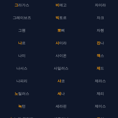
그라가스
비에고
자이라
그레이브즈
빅토르
자크
그웬
뽀삐
자헨
나르
사미라
잔나
나미
사이온
잭스
나서스
사일러스
제드
나피리
샤코
제라스
노틸러스
세나
제리
녹턴
세라핀
제이스