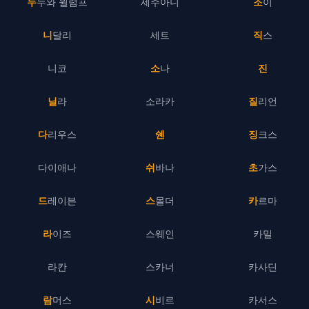
누누와 윌럼프
세주아니
조이
니달리
세트
직스
니코
소나
진
닐라
소라카
질리언
다리우스
쉔
징크스
다이애나
쉬바나
초가스
드레이븐
스몰더
카르마
라이즈
스웨인
카밀
라칸
스카너
카사딘
람머스
시비르
카서스