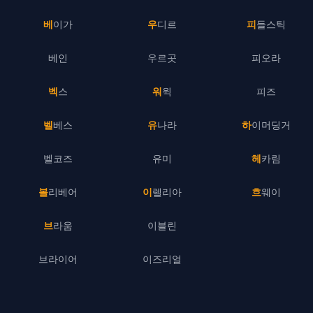
베이가
우디르
피들스틱
베인
우르곳
피오라
벡스
워윅
피즈
벨베스
유나라
하이머딩거
벨코즈
유미
헤카림
볼리베어
이렐리아
흐웨이
브라움
이블린
브라이어
이즈리얼