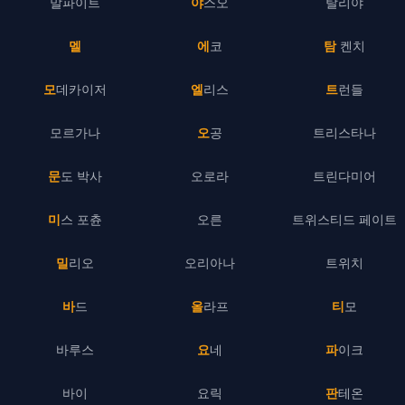
말파이트
야스오
탈리야
멜
에코
탐 켄치
모데카이저
엘리스
트런들
모르가나
오공
트리스타나
문도 박사
오로라
트린다미어
미스 포츈
오른
트위스티드 페이트
밀리오
오리아나
트위치
바드
올라프
티모
바루스
요네
파이크
바이
요릭
판테온