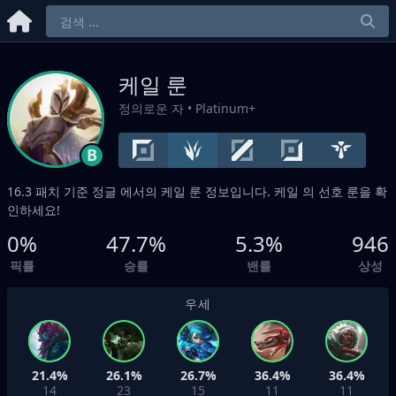
케일 룬
정의로운 자
• Platinum+
B
16.3 패치 기준
정글
에서의 케일 룬 정보입니다. 케일 의 선호 룬을 확
인하세요!
0%
47.7%
5.3%
946
픽률
승률
밴률
상성
우세
21.4%
26.1%
26.7%
36.4%
36.4%
14
23
15
11
11