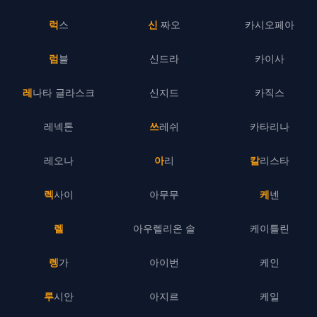
럭스
신 짜오
카시오페아
럼블
신드라
카이사
레나타 글라스크
신지드
카직스
레넥톤
쓰레쉬
카타리나
레오나
아리
칼리스타
렉사이
아무무
케넨
렐
아우렐리온 솔
케이틀린
렝가
아이번
케인
루시안
아지르
케일