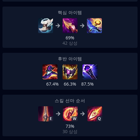
핵심 아이템
69%
42
상성
후반 아이템
67.4%
66.3%
87.5%
스킬 선마 순서
E
W
Q
73%
30
상성