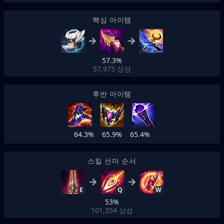
핵심 아이템
57.3%
57,975
상성
후반 아이템
64.3%
65.9%
65.4%
스킬 선마 순서
E
Q
W
53%
101,354
상성