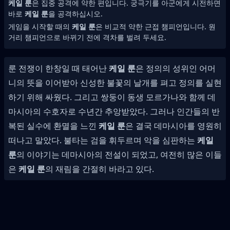
케일 룬
은 집중 공격에 약한 편입니다. 궁극기를 아군에게 시전하면
바로
케일 룬
을 공격하십시오.
게임을 시작할 때의
케일 룬
은 비교적 약한 근접 챔피언입니다. 원
거리 챔피언으로 바뀌기 전에 격차를 벌려 두세요.
룬 전쟁이 한창일 때 태어난
케일 룬
은 정의의 성위인 어머
니의 뜻을 이어받아 신성한 불꽃의 날개를 펴고 정의를 실현
하기 위해 싸웠다. 그리고 쌍둥이 동생 모르가나와 함께 데
마시아의 수호자로 수년간 추앙받았다. 그러나 인간들의 반
복된 실수에 환멸을 느낀
케일 룬
은 결국 데마시아를 영원히
떠나고 말았다. 불타는 검을 휘두르며 악을 심판하는
케일
룬
의 이야기는 데마시아의 전설이 되었고, 여전히 많은 이들
은
케일 룬
의 재림을 간절히 바라고 있다.