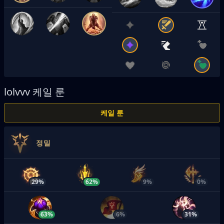
lolvvv
케일 룬
케일 룬
정밀
29%
62%
9%
0%
63%
6%
31%