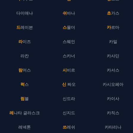
다이애나
쉬바나
초가스
드레이븐
스몰더
카르마
라이즈
스웨인
카밀
라칸
스카너
카사딘
람머스
시비르
카서스
럭스
신 짜오
카시오페아
럼블
신드라
카이사
레나타 글라스크
신지드
카직스
레넥톤
쓰레쉬
카타리나