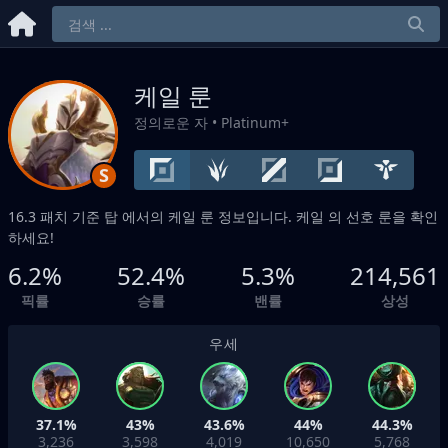
케일 룬
정의로운 자
• Platinum+
S
16.3 패치 기준
탑
에서의 케일 룬 정보입니다. 케일 의 선호 룬을 확인
하세요!
6.2%
52.4%
5.3%
214,561
픽률
승률
밴률
상성
우세
37.1%
43%
43.6%
44%
44.3%
3,236
3,598
4,019
10,650
5,768