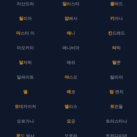
리산드라
알리스타
클레드
릴리아
암베사
키아나
마스터 이
애니
킨드레드
마오카이
애니비아
타릭
말자하
애쉬
탈론
말파이트
야스오
탈리야
멜
에코
탐 켄치
모데카이저
엘리스
트런들
모르가나
오공
트리스타나
문도 박사
오로라
트린다미어