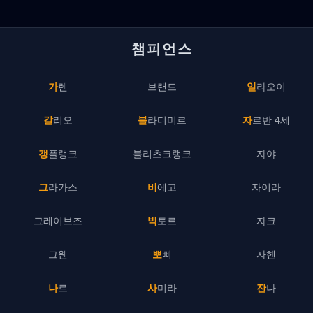
챔피언스
가렌
브랜드
일라오이
갈리오
블라디미르
자르반 4세
갱플랭크
블리츠크랭크
자야
그라가스
비에고
자이라
그레이브즈
빅토르
자크
그웬
뽀삐
자헨
나르
사미라
잔나