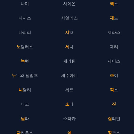
나미
사이온
잭스
나서스
사일러스
제드
나피리
샤코
제라스
노틸러스
세나
제리
녹턴
세라핀
제이스
누누와 윌럼프
세주아니
조이
니달리
세트
직스
니코
소나
진
닐라
소라카
질리언
다리우스
쉔
징크스