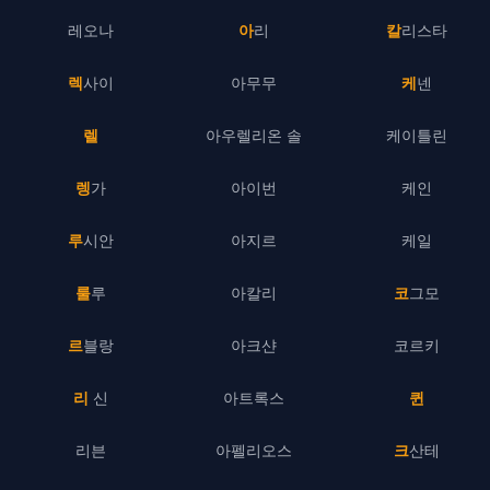
레오나
아리
칼리스타
렉사이
아무무
케넨
렐
아우렐리온 솔
케이틀린
렝가
아이번
케인
루시안
아지르
케일
룰루
아칼리
코그모
르블랑
아크샨
코르키
리 신
아트록스
퀸
리븐
아펠리오스
크산테