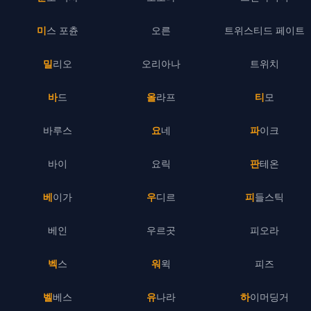
미스 포츈
오른
트위스티드 페이트
밀리오
오리아나
트위치
바드
올라프
티모
바루스
요네
파이크
바이
요릭
판테온
베이가
우디르
피들스틱
베인
우르곳
피오라
벡스
워윅
피즈
벨베스
유나라
하이머딩거