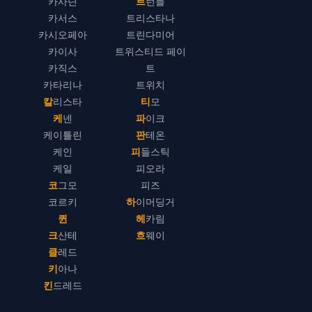
카사딘
트런들
카서스
트리스타나
카시오페아
트린다미어
카이사
트위스티드 페이
카직스
트
카타리나
트위치
칼리스타
티모
케넨
파이크
케이틀린
판테온
케인
피들스틱
케일
피오라
코그모
피즈
코르키
하이머딩거
퀸
헤카림
크산테
흐웨이
클레드
키아나
킨드레드