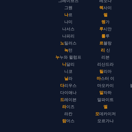
그레이브즈
레오나
그웬
렉사이
나르
렐
나미
렝가
나서스
루시안
나피리
룰루
노틸러스
르블랑
녹턴
리 신
누누와 윌럼프
리븐
니달리
리산드라
니코
릴리아
닐라
마스터 이
다리우스
마오카이
다이애나
말자하
드레이븐
말파이트
라이즈
멜
라칸
모데카이저
람머스
모르가나