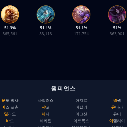
51.3%
51.1%
51.1%
51%
365,561
83,118
171,754
363,901
챔피언스
문도 박사
사일러스
아지르
워윅
미스 포츈
샤코
아칼리
유나라
밀리오
세나
아크샨
유미
바드
세라핀
아트록스
이렐리아