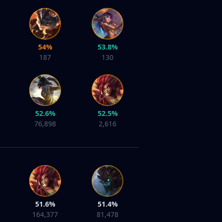
54%
53.8%
187
130
52.6%
52.5%
76,898
2,616
51.6%
51.4%
164,377
81,478