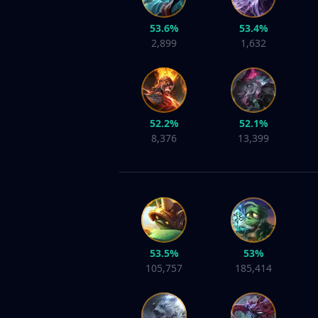
53.6%
53.4%
2,899
1,632
52.2%
52.1%
8,376
13,399
53.5%
53%
105,757
185,414