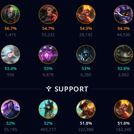
56.7%
54.7%
54.5%
54.3%
1,415
55,232
28,142
44,530
53.4%
53%
53%
52.8%
556
9,878
6,280
2,862
SUPPORT
52%
52%
51.8%
51.6%
55,195
403,777
222,886
182,345