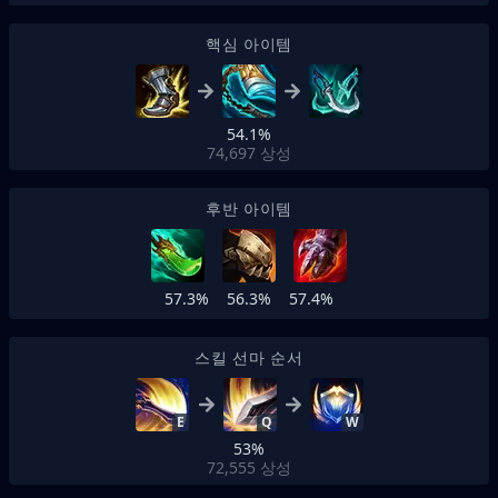
핵심 아이템
54.1%
74,697
상성
후반 아이템
57.3%
56.3%
57.4%
스킬 선마 순서
E
Q
W
53%
72,555
상성