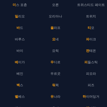
미스 포츈
오른
트위스티드 페이트
밀리오
오리아나
트위치
바드
올라프
티모
바루스
요네
파이크
바이
요릭
판테온
베이가
우디르
피들스틱
베인
우르곳
피오라
벡스
워윅
피즈
벨베스
유나라
하이머딩거