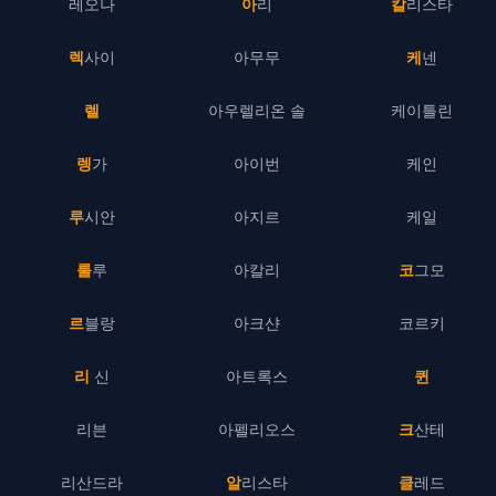
레오나
아리
칼리스타
렉사이
아무무
케넨
렐
아우렐리온 솔
케이틀린
렝가
아이번
케인
루시안
아지르
케일
룰루
아칼리
코그모
르블랑
아크샨
코르키
리 신
아트록스
퀸
리븐
아펠리오스
크산테
리산드라
알리스타
클레드