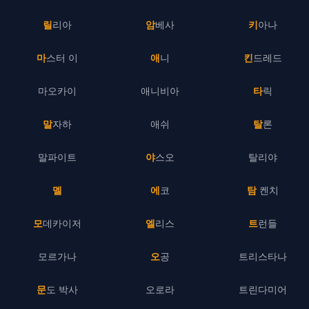
릴리아
암베사
키아나
마스터 이
애니
킨드레드
마오카이
애니비아
타릭
말자하
애쉬
탈론
말파이트
야스오
탈리야
멜
에코
탐 켄치
모데카이저
엘리스
트런들
모르가나
오공
트리스타나
문도 박사
오로라
트린다미어