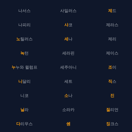
나서스
사일러스
제드
나피리
샤코
제라스
노틸러스
세나
제리
녹턴
세라핀
제이스
누누와 윌럼프
세주아니
조이
니달리
세트
직스
니코
소나
진
닐라
소라카
질리언
다리우스
쉔
징크스