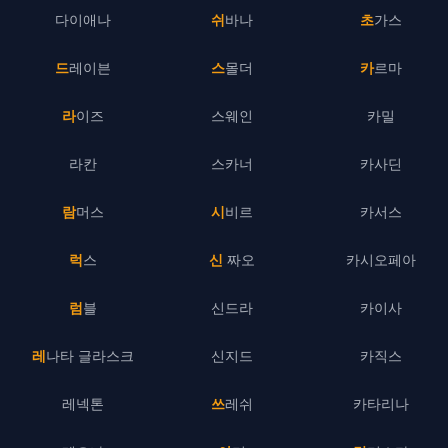
다이애나
쉬바나
초가스
드레이븐
스몰더
카르마
라이즈
스웨인
카밀
라칸
스카너
카사딘
람머스
시비르
카서스
럭스
신 짜오
카시오페아
럼블
신드라
카이사
레나타 글라스크
신지드
카직스
레넥톤
쓰레쉬
카타리나