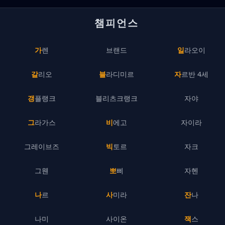
챔피언스
가렌
브랜드
일라오이
갈리오
블라디미르
자르반 4세
갱플랭크
블리츠크랭크
자야
그라가스
비에고
자이라
그레이브즈
빅토르
자크
그웬
뽀삐
자헨
나르
사미라
잔나
나미
사이온
잭스