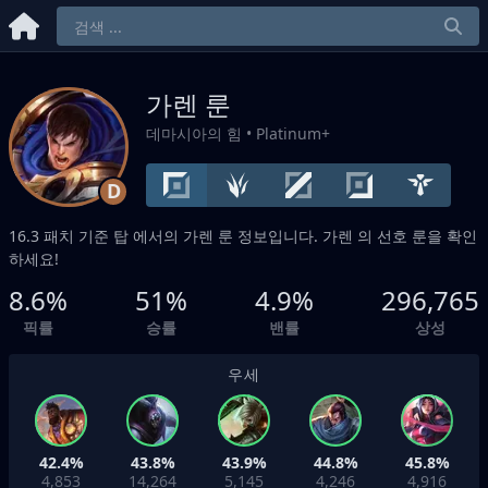
가렌 룬
데마시아의 힘
• Platinum+
D
16.3 패치 기준
탑
에서의 가렌 룬 정보입니다. 가렌 의 선호 룬을 확인
하세요!
8.6%
51%
4.9%
296,765
픽률
승률
밴률
상성
우세
42.4%
43.8%
43.9%
44.8%
45.8%
4,853
14,264
5,145
4,246
4,916