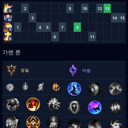
2
8
10
12
13
Q
3
14
15
W
1
4
5
7
9
E
6
11
R
가렌 룬
정밀
마법