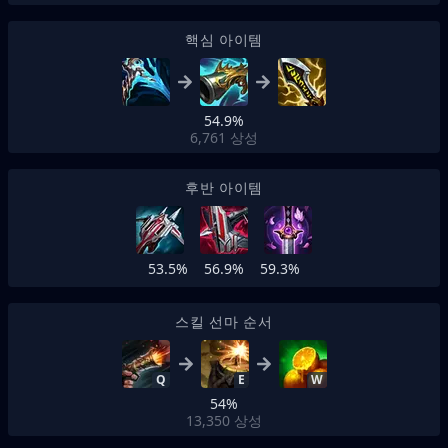
핵심 아이템
54.9%
6,761
상성
후반 아이템
53.5%
56.9%
59.3%
스킬 선마 순서
Q
E
W
54%
13,350
상성