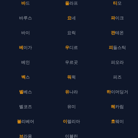
바드
올라프
티모
바루스
요네
파이크
바이
요릭
판테온
베이가
우디르
피들스틱
베인
우르곳
피오라
벡스
워윅
피즈
벨베스
유나라
하이머딩거
벨코즈
유미
헤카림
볼리베어
이렐리아
흐웨이
브라움
이블린