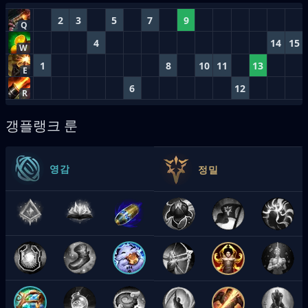
2
3
5
7
9
Q
4
14
15
W
1
8
10
11
13
E
6
12
R
갱플랭크 룬
영감
정밀