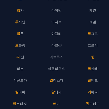
렝가
아이번
케인
루시안
아지르
케일
룰루
아칼리
코그모
르블랑
아크샨
코르키
리 신
아트록스
퀸
리븐
아펠리오스
크산테
리산드라
알리스타
클레드
릴리아
암베사
키아나
마스터 이
애니
킨드레드