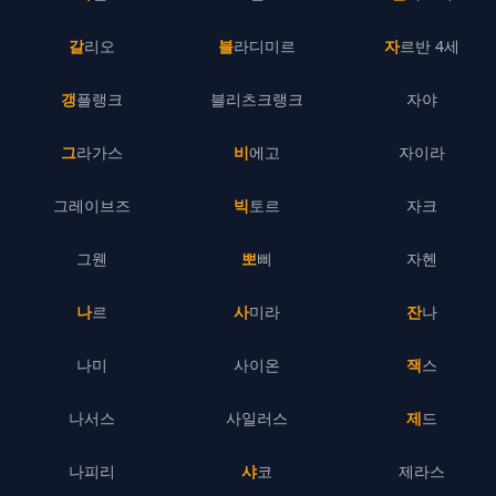
갈리오
블라디미르
자르반 4세
갱플랭크
블리츠크랭크
자야
그라가스
비에고
자이라
그레이브즈
빅토르
자크
그웬
뽀삐
자헨
나르
사미라
잔나
나미
사이온
잭스
나서스
사일러스
제드
나피리
샤코
제라스