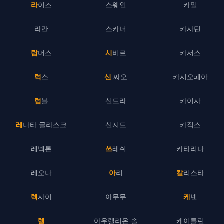
라이즈
스웨인
카밀
라칸
스카너
카사딘
람머스
시비르
카서스
럭스
신 짜오
카시오페아
럼블
신드라
카이사
레나타 글라스크
신지드
카직스
레넥톤
쓰레쉬
카타리나
레오나
아리
칼리스타
렉사이
아무무
케넨
렐
아우렐리온 솔
케이틀린