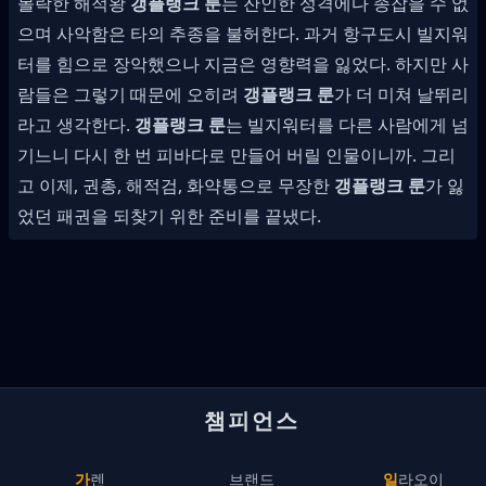
몰락한 해적왕
갱플랭크 룬
는 잔인한 성격에다 종잡을 수 없
으며 사악함은 타의 추종을 불허한다. 과거 항구도시 빌지워
터를 힘으로 장악했으나 지금은 영향력을 잃었다. 하지만 사
람들은 그렇기 때문에 오히려
갱플랭크 룬
가 더 미쳐 날뛰리
라고 생각한다.
갱플랭크 룬
는 빌지워터를 다른 사람에게 넘
기느니 다시 한 번 피바다로 만들어 버릴 인물이니까. 그리
고 이제, 권총, 해적검, 화약통으로 무장한
갱플랭크 룬
가 잃
었던 패권을 되찾기 위한 준비를 끝냈다.
챔피언스
가렌
브랜드
일라오이