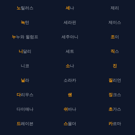
노틸러스
세나
제리
녹턴
세라핀
제이스
누누와 윌럼프
세주아니
조이
니달리
세트
직스
니코
소나
진
닐라
소라카
질리언
다리우스
쉔
징크스
다이애나
쉬바나
초가스
드레이븐
스몰더
카르마