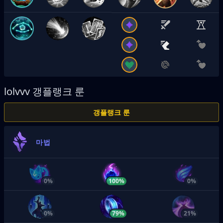
lolvvv
갱플랭크 룬
갱플랭크 룬
마법
0%
100%
0%
0%
79%
21%