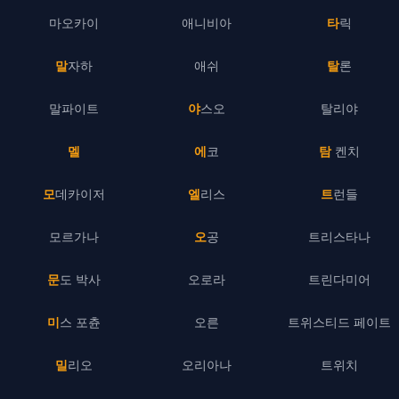
마오카이
애니비아
타릭
말자하
애쉬
탈론
말파이트
야스오
탈리야
멜
에코
탐 켄치
모데카이저
엘리스
트런들
모르가나
오공
트리스타나
문도 박사
오로라
트린다미어
미스 포츈
오른
트위스티드 페이트
밀리오
오리아나
트위치