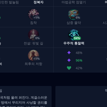
기민한 발놀림
정복자
마법공학 점멸기
<1%
6%
침착
삼중 물약
시
0%
94%
속
전설: 핏빛 길
우주적 통찰력
48%
<1%
96%
복
최후의 저항
42%
팁
곡처럼 울려 퍼진다. 게걸스러운
 땅에서 무리지어 사냥할 권리를