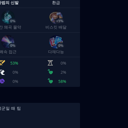
마법의 신발
환급
0%
<1%
간 왜곡 물약
비스킷 배달
0%
0%
쾌속 접근
다재다능
53%
0%
0%
2%
0%
58%
적군일 때 팁