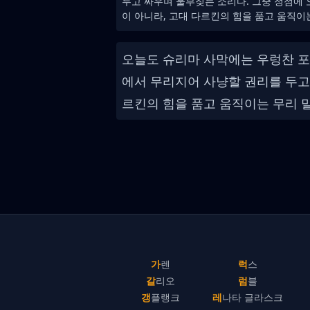
두고 싸우며 울부짖는 소리다. 그중 정점에 
이 아니라, 고대 다르킨의 힘을 품고 움직이
오늘도 슈리마 사막에는 우렁찬 포
에서 무리지어 사냥할 권리를 두고 
르킨의 힘을 품고 움직이는 무리 
가렌
럭스
갈리오
럼블
갱플랭크
레나타 글라스크