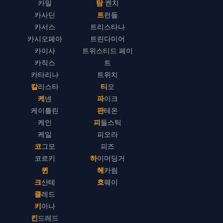
카밀
탐 켄치
카사딘
트런들
카서스
트리스타나
카시오페아
트린다미어
카이사
트위스티드 페이
카직스
트
카타리나
트위치
칼리스타
티모
케넨
파이크
케이틀린
판테온
케인
피들스틱
케일
피오라
코그모
피즈
코르키
하이머딩거
퀸
헤카림
크산테
흐웨이
클레드
키아나
킨드레드