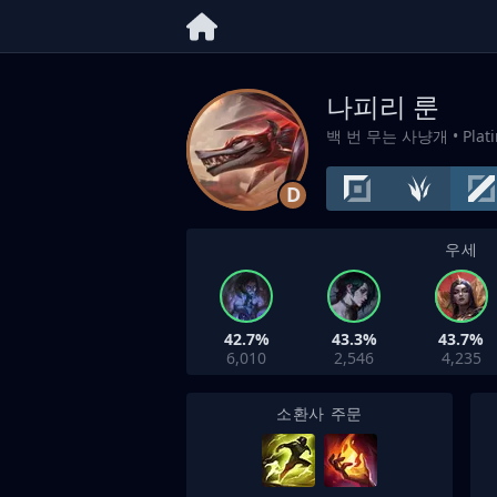
나피리 룬
백 번 무는 사냥개
• Pla
D
우세
42.7%
43.3%
43.7%
6,010
2,546
4,235
소환사 주문