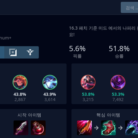
16.3 패치 기준
미드
에서의 나피리 
요!
tinum+
5.6%
51.8%
픽률
승률
43.8%
43.9%
53.8%
53.3%
2,867
3,614
3,215
7,492
시작 아이템
핵심 아이템