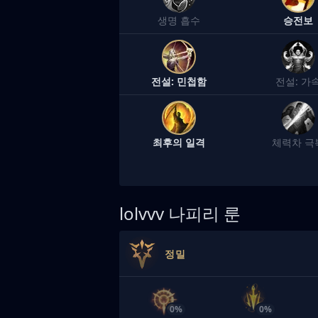
생명 흡수
승전보
전설: 민첩함
전설: 가
최후의 일격
체력차 극
lolvvv
나피리 룬
정밀
0%
0%