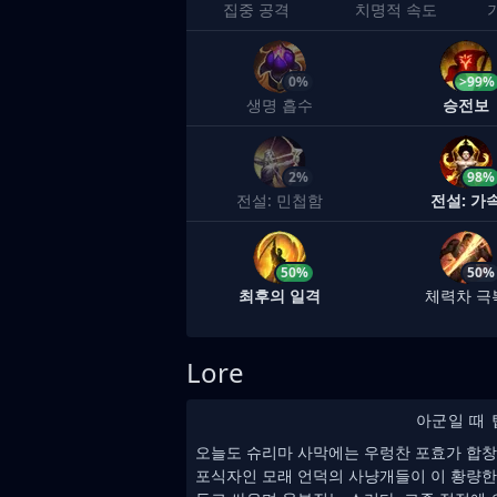
집중 공격
치명적 속도
0%
>99%
생명 흡수
승전보
2%
98%
전설: 민첩함
전설: 가
50%
50%
최후의 일격
체력차 극
Lore
아군일 때 
오늘도 슈리마 사막에는 우렁찬 포효가 합창
포식자인 모래 언덕의 사냥개들이 이 황량한