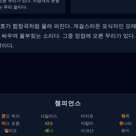
오른 무리가 있다. 사냥개의 본능
는 무리 말이다.
효가 합창곡처럼 울려 퍼진다. 게걸스러운 포식자인 모래
싸우며 울부짖는 소리다. 그중 정점에 오른 무리가 있다.
말이다.
챔피언스
문도 박사
사일러스
아지르
워윅
미스 포츈
샤코
아칼리
유나라
밀리오
세나
아크샨
유미