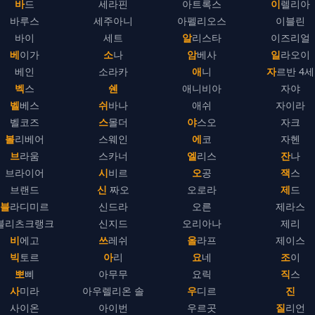
바드
세라핀
아트록스
이렐리아
바루스
세주아니
아펠리오스
이블린
바이
세트
알리스타
이즈리얼
베이가
소나
암베사
일라오이
베인
소라카
애니
자르반 4세
벡스
쉔
애니비아
자야
벨베스
쉬바나
애쉬
자이라
벨코즈
스몰더
야스오
자크
볼리베어
스웨인
에코
자헨
브라움
스카너
엘리스
잔나
브라이어
시비르
오공
잭스
브랜드
신 짜오
오로라
제드
블라디미르
신드라
오른
제라스
블리츠크랭크
신지드
오리아나
제리
비에고
쓰레쉬
올라프
제이스
빅토르
아리
요네
조이
뽀삐
아무무
요릭
직스
사미라
아우렐리온 솔
우디르
진
사이온
아이번
우르곳
질리언