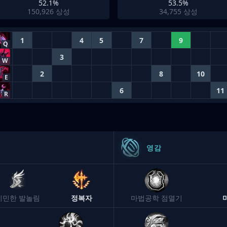
52.1%
53.5%
150,926
상성
34,755
상성
1
4
5
7
9
Q
3
W
2
8
10
E
6
11
R
영감
기민한 발놀림
정복자
마법공학 점멸기