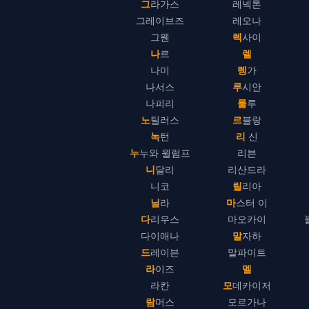
그라가스
레넥톤
그레이브즈
레오나
그웬
렉사이
나르
렐
나미
렝가
나서스
루시안
나피리
룰루
노틸러스
르블랑
녹턴
리 신
누누와 윌럼프
리븐
니달리
리산드라
니코
릴리아
닐라
마스터 이
다리우스
마오카이
다이애나
말자하
드레이븐
말파이트
라이즈
멜
라칸
모데카이저
람머스
모르가나