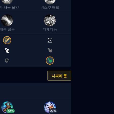
간 왜곡 물약
비스킷 배달
쾌속 접근
다재다능
나피리 룬
72%
27%