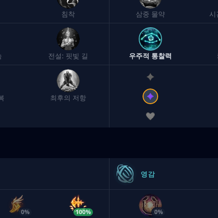
침착
삼중 물약
시
속
전설: 핏빛 길
우주적 통찰력
복
최후의 저항
영감
0%
100%
0%