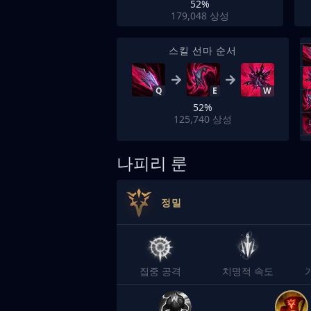
52%
179,048
상성
스킬 선마 순서
Q
E
W
52%
125,740
상성
나피리 룬
정밀
집중 공격
치명적 속도