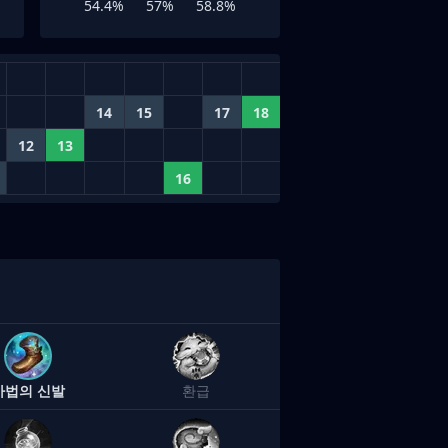
54.4%
57%
58.8%
14
15
17
18
12
13
16
마법의 신발
환급