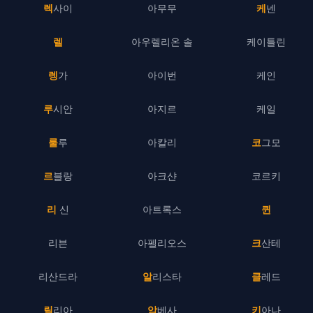
렉사이
아무무
케넨
렐
아우렐리온 솔
케이틀린
렝가
아이번
케인
루시안
아지르
케일
룰루
아칼리
코그모
르블랑
아크샨
코르키
리 신
아트록스
퀸
리븐
아펠리오스
크산테
리산드라
알리스타
클레드
릴리아
암베사
키아나