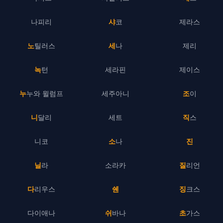
나피리
샤코
제라스
노틸러스
세나
제리
녹턴
세라핀
제이스
누누와 윌럼프
세주아니
조이
니달리
세트
직스
니코
소나
진
닐라
소라카
질리언
다리우스
쉔
징크스
다이애나
쉬바나
초가스