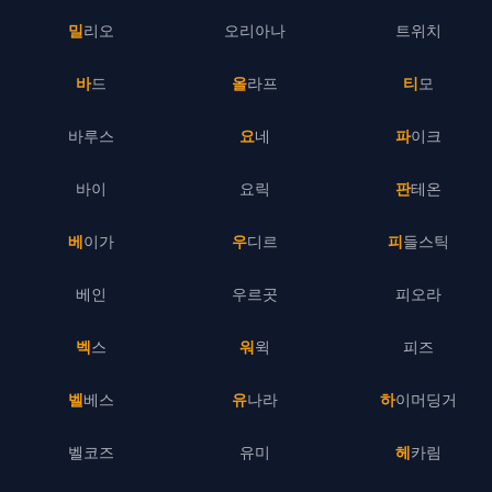
밀리오
오리아나
트위치
바드
올라프
티모
바루스
요네
파이크
바이
요릭
판테온
베이가
우디르
피들스틱
베인
우르곳
피오라
벡스
워윅
피즈
벨베스
유나라
하이머딩거
벨코즈
유미
헤카림