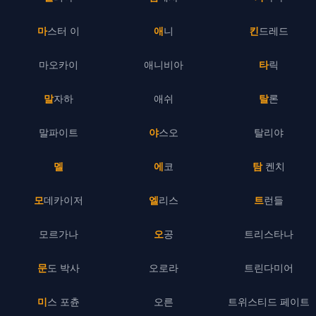
마스터 이
애니
킨드레드
마오카이
애니비아
타릭
말자하
애쉬
탈론
말파이트
야스오
탈리야
멜
에코
탐 켄치
모데카이저
엘리스
트런들
모르가나
오공
트리스타나
문도 박사
오로라
트린다미어
미스 포츈
오른
트위스티드 페이트