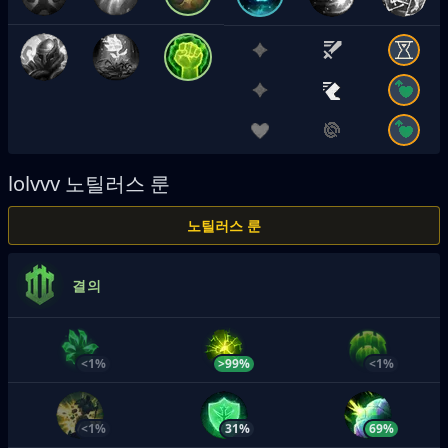
lolvvv
노틸러스 룬
노틸러스 룬
결의
<1%
>99%
<1%
<1%
31%
69%