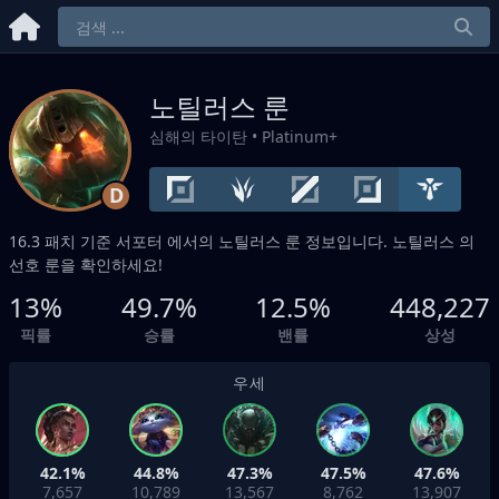
노틸러스 룬
심해의 타이탄
• Platinum+
D
16.3 패치 기준
서포터
에서의 노틸러스 룬 정보입니다. 노틸러스 의
선호 룬을 확인하세요!
13%
49.7%
12.5%
448,227
픽률
승률
밴률
상성
우세
42.1%
44.8%
47.3%
47.5%
47.6%
7,657
10,789
13,567
8,762
13,907