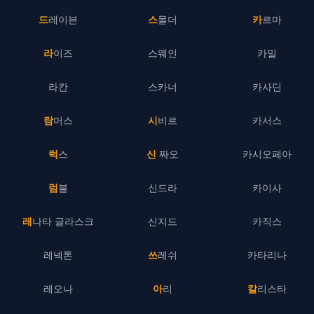
드레이븐
스몰더
카르마
라이즈
스웨인
카밀
라칸
스카너
카사딘
람머스
시비르
카서스
럭스
신 짜오
카시오페아
럼블
신드라
카이사
레나타 글라스크
신지드
카직스
레넥톤
쓰레쉬
카타리나
레오나
아리
칼리스타