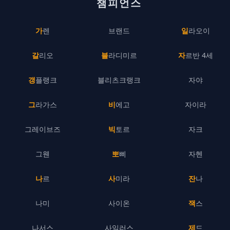
챔피언스
가렌
브랜드
일라오이
갈리오
블라디미르
자르반 4세
갱플랭크
블리츠크랭크
자야
그라가스
비에고
자이라
그레이브즈
빅토르
자크
그웬
뽀삐
자헨
나르
사미라
잔나
나미
사이온
잭스
나서스
사일러스
제드