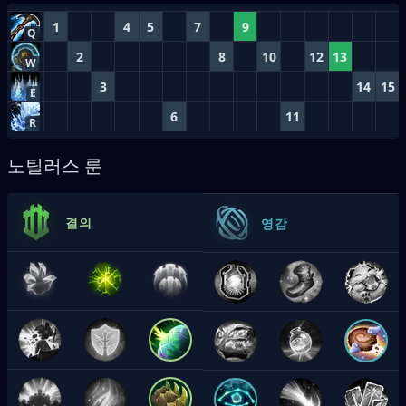
1
4
5
7
9
Q
2
8
10
12
13
W
3
14
15
E
6
11
R
노틸러스 룬
결의
영감