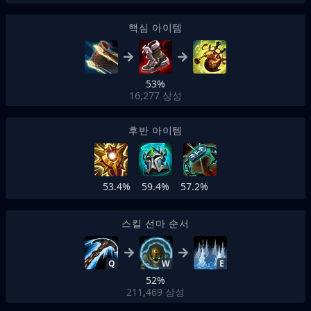
핵심 아이템
53%
16,277
상성
후반 아이템
53.4%
59.4%
57.2%
스킬 선마 순서
Q
W
E
52%
211,469
상성