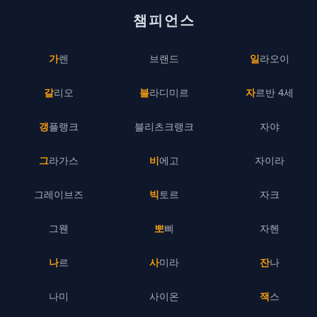
챔피언스
가렌
브랜드
일라오이
갈리오
블라디미르
자르반 4세
갱플랭크
블리츠크랭크
자야
그라가스
비에고
자이라
그레이브즈
빅토르
자크
그웬
뽀삐
자헨
나르
사미라
잔나
나미
사이온
잭스