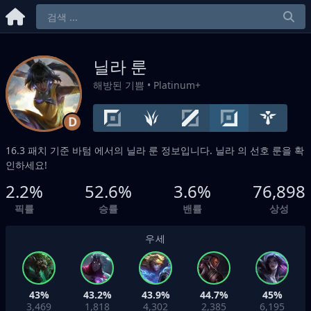
닐라 룬
해방된 기쁨
• Platinum+
D
16.3 패치 기준
바텀
에서의 닐라 룬 정보입니다. 닐라 의 선호 룬을 확
인하세요!
2.2%
52.6%
3.6%
76,898
픽률
승률
밴률
상성
우세
43%
43.2%
43.9%
44.7%
45%
3,469
1,818
4,302
2,385
6,195