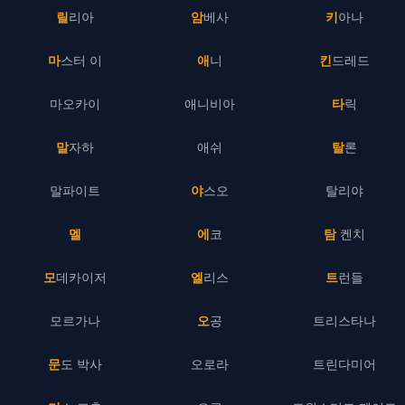
릴리아
암베사
키아나
마스터 이
애니
킨드레드
마오카이
애니비아
타릭
말자하
애쉬
탈론
말파이트
야스오
탈리야
멜
에코
탐 켄치
모데카이저
엘리스
트런들
모르가나
오공
트리스타나
문도 박사
오로라
트린다미어