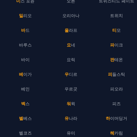
미스 포츈
오른
트위스티드 페이트
밀리오
오리아나
트위치
바드
올라프
티모
바루스
요네
파이크
바이
요릭
판테온
베이가
우디르
피들스틱
베인
우르곳
피오라
벡스
워윅
피즈
벨베스
유나라
하이머딩거
벨코즈
유미
헤카림