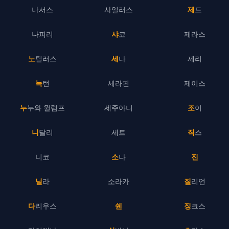
나서스
사일러스
제드
나피리
샤코
제라스
노틸러스
세나
제리
녹턴
세라핀
제이스
누누와 윌럼프
세주아니
조이
니달리
세트
직스
니코
소나
진
닐라
소라카
질리언
다리우스
쉔
징크스