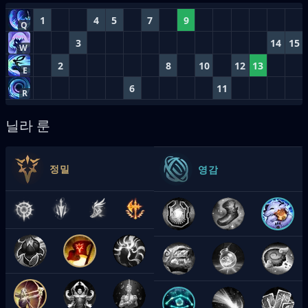
1
4
5
7
9
Q
3
14
15
W
2
8
10
12
13
E
6
11
R
닐라 룬
정밀
영감