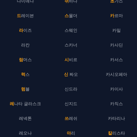
다이애나
쉬바나
초가스
드레이븐
스몰더
카르마
라이즈
스웨인
카밀
라칸
스카너
카사딘
람머스
시비르
카서스
럭스
신 짜오
카시오페아
럼블
신드라
카이사
레나타 글라스크
신지드
카직스
레넥톤
쓰레쉬
카타리나
레오나
아리
칼리스타