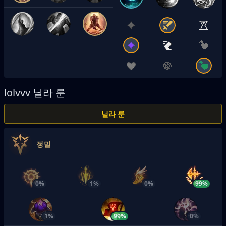
lolvvv
닐라 룬
닐라 룬
정밀
0%
1%
0%
99%
1%
99%
0%