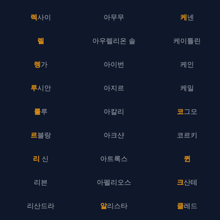
렉사이
아무무
케넨
렐
아우렐리온 솔
케이틀린
렝가
아이번
케인
루시안
아지르
케일
룰루
아칼리
코그모
르블랑
아크샨
코르키
리 신
아트록스
퀸
리븐
아펠리오스
크산테
리산드라
알리스타
클레드