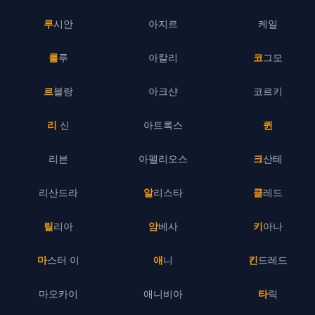
루시안
아지르
케일
룰루
아칼리
코그모
르블랑
아크샨
코르키
리 신
아트록스
퀸
리븐
아펠리오스
크산테
리산드라
알리스타
클레드
릴리아
암베사
키아나
마스터 이
애니
킨드레드
마오카이
애니비아
타릭