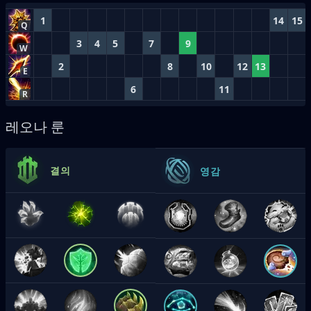
1
14
15
Q
3
4
5
7
9
W
2
8
10
12
13
E
6
11
R
레오나 룬
결의
영감