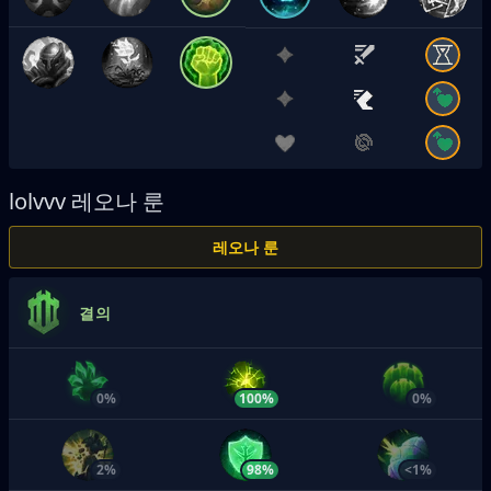
lolvvv
레오나 룬
레오나 룬
결의
0%
100%
0%
2%
98%
<1%