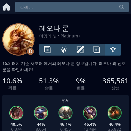
레오나 룬
여명의 빛
• Platinum+
D
16.3 패치 기준
서포터
에서의 레오나 룬 정보입니다. 레오나 의 선호
룬을 확인하세요!
10.6%
51.3%
9%
365,561
픽률
승률
밴률
상성
우세
40.5%
44%
46.1%
46.4%
46.4%
6,374
8,654
6,455
12,484
25,882