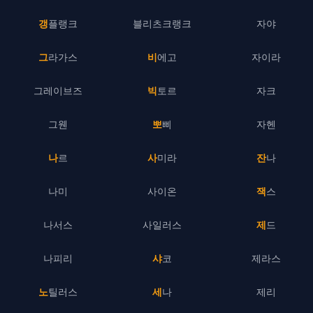
갱플랭크
블리츠크랭크
자야
그라가스
비에고
자이라
그레이브즈
빅토르
자크
그웬
뽀삐
자헨
나르
사미라
잔나
나미
사이온
잭스
나서스
사일러스
제드
나피리
샤코
제라스
노틸러스
세나
제리