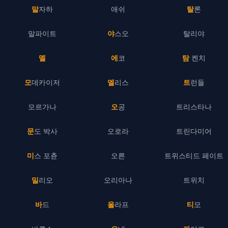
말자하
애쉬
탈론
말파이트
야스오
탈리야
멜
에코
탐 켄치
모데카이저
엘리스
트런들
모르가나
오공
트리스타나
문도 박사
오로라
트린다미어
미스 포츈
오른
트위스티드 페이트
밀리오
오리아나
트위치
바드
올라프
티모