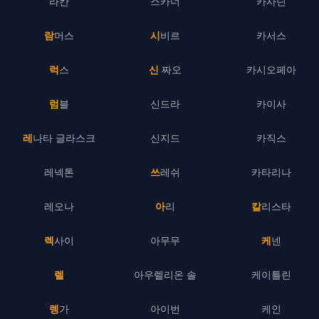
라칸
스카너
카사딘
람머스
시비르
카서스
럭스
신 짜오
카시오페아
럼블
신드라
카이사
레나타 글라스크
신지드
카직스
레넥톤
쓰레쉬
카타리나
레오나
아리
칼리스타
렉사이
아무무
케넨
렐
아우렐리온 솔
케이틀린
렝가
아이번
케인