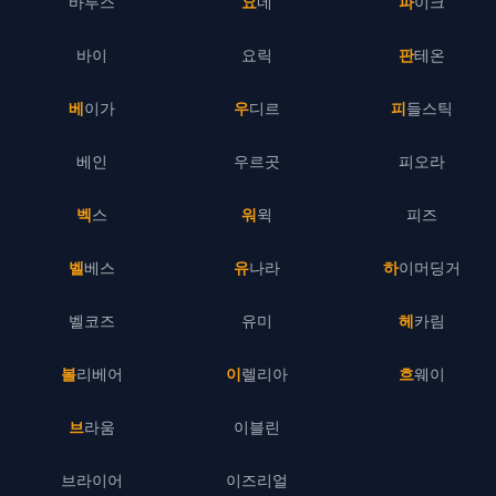
바루스
요네
파이크
바이
요릭
판테온
베이가
우디르
피들스틱
베인
우르곳
피오라
벡스
워윅
피즈
벨베스
유나라
하이머딩거
벨코즈
유미
헤카림
볼리베어
이렐리아
흐웨이
브라움
이블린
브라이어
이즈리얼