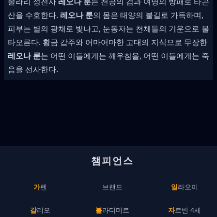
솔라리 성전사
레오나 룬
는 천공의 검과 여명의 방패로 타곤
산을 수호한다.
레오나 룬
의 몸은 태양의 불길로 가득하며,
피부는 별의 광채로 빛나고, 눈동자는 천체들의 기운으로 불
타오른다. 황금 갑주와 어마어마한 고대의 지식으로 무장한
레오나 룬
는 어떤 이들에게는 깨우침을, 어떤 이들에게는 죽
음을 선사한다.
챔피언스
가렌
브랜드
일라오이
갈리오
블라디미르
자르반 4세