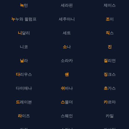
녹턴
세라핀
제이스
누누와 윌럼프
세주아니
조이
니달리
세트
직스
니코
소나
진
닐라
소라카
질리언
다리우스
쉔
징크스
다이애나
쉬바나
초가스
드레이븐
스몰더
카르마
라이즈
스웨인
카밀