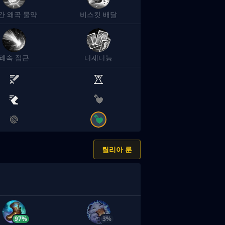
간 왜곡 물약
비스킷 배달
쾌속 접근
다재다능
릴리아 룬
97%
3%