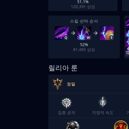
51.1%
120,391
상성
스킬 선마 순서
Q
W
E
52%
81,485
상성
릴리아 룬
정밀
집중 공격
치명적 속도