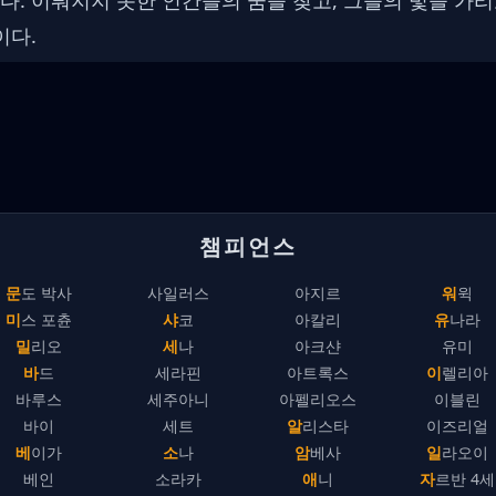
다. 이뤄지지 못한 인간들의 꿈을 찾고, 그들의 빛을 가
이다.
챔피언스
문도 박사
사일러스
아지르
워윅
미스 포츈
샤코
아칼리
유나라
밀리오
세나
아크샨
유미
바드
세라핀
아트록스
이렐리아
바루스
세주아니
아펠리오스
이블린
바이
세트
알리스타
이즈리얼
베이가
소나
암베사
일라오이
베인
소라카
애니
자르반 4세