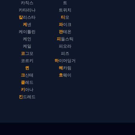
카직스
트
카타리나
트위치
칼리스타
티모
케넨
파이크
케이틀린
판테온
케인
피들스틱
케일
피오라
코그모
피즈
코르키
하이머딩거
퀸
헤카림
크산테
흐웨이
클레드
키아나
킨드레드