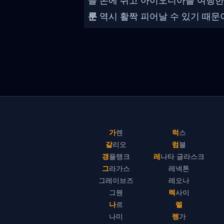
를 손에 쥐고 아이오니아를 여행한
룬
역시 활짝 피어날 수 있기 때문
가렌
럭스
갈리오
럼블
갱플랭크
레나타 글라스크
그라가스
레넥톤
그레이브즈
레오나
그웬
렉사이
나르
렐
나미
렝가