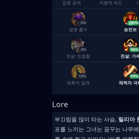
집중 공격
치명적 속도
0%
100%
생명 흡수
승전보
4%
96%
전설: 민첩함
전설: 가
10%
89%
최후의 일격
체력차 극
Lore
부끄럼을 많이 타는 사슴,
릴리아 
포를 느끼는 그녀는 꿈꾸는 나무에