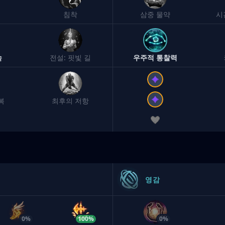
침착
삼중 물약
시
속
전설: 핏빛 길
우주적 통찰력
복
최후의 저항
영감
0%
100%
0%