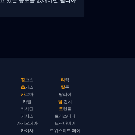
리고 있는 공포를 없애야만
릴리아
징크스
타릭
초가스
탈론
카르마
탈리야
카밀
탐 켄치
카사딘
트런들
카서스
트리스타나
카시오페아
트린다미어
카이사
트위스티드 페이