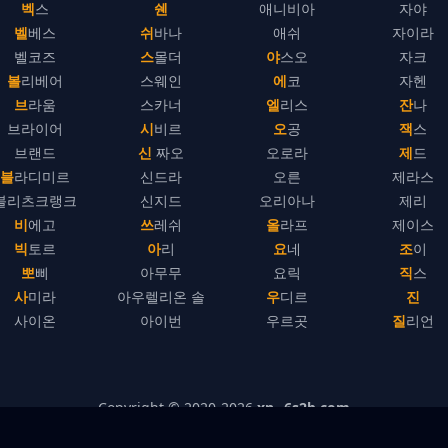
벡스
쉔
애니비아
자야
벨베스
쉬바나
애쉬
자이라
벨코즈
스몰더
야스오
자크
볼리베어
스웨인
에코
자헨
브라움
스카너
엘리스
잔나
브라이어
시비르
오공
잭스
브랜드
신 짜오
오로라
제드
블라디미르
신드라
오른
제라스
블리츠크랭크
신지드
오리아나
제리
비에고
쓰레쉬
올라프
제이스
빅토르
아리
요네
조이
뽀삐
아무무
요릭
직스
사미라
아우렐리온 솔
우디르
진
사이온
아이번
우르곳
질리언
Copyright © 2020-
2026
xn--6s2b.com
개인정보처리방침
–
기업 정보