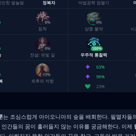
기민한 발놀림
정복자
마법공학 점멸기
0%
0%
침착
삼중 물약
시
0%
100%
속
전설: 핏빛 길
우주적 통찰력
63%
<1%
96%
복
최후의 저항
23%
룬
는 조심스럽게 아이오니아의 숲을 배회한다. 필멸자들의
 인간들의 꿈이 흘러들지 않는 이유를 궁금해한다. 이제