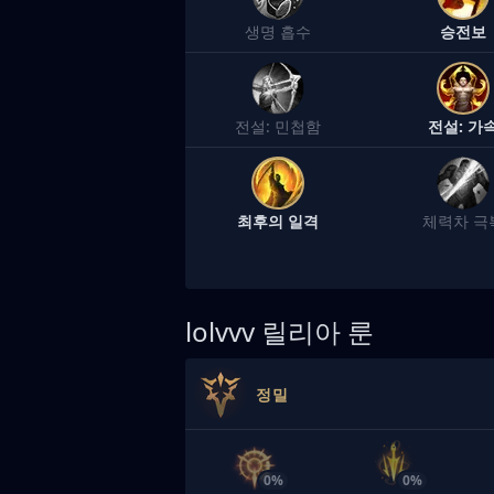
생명 흡수
승전보
전설: 민첩함
전설: 가
최후의 일격
체력차 극
lolvvv
릴리아 룬
정밀
0%
0%