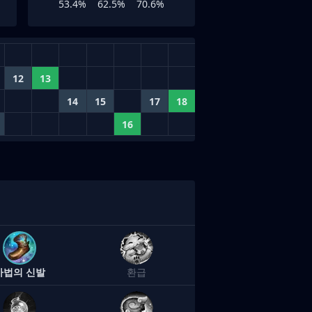
53.4%
62.5%
70.6%
12
13
14
15
17
18
16
마법의 신발
환급