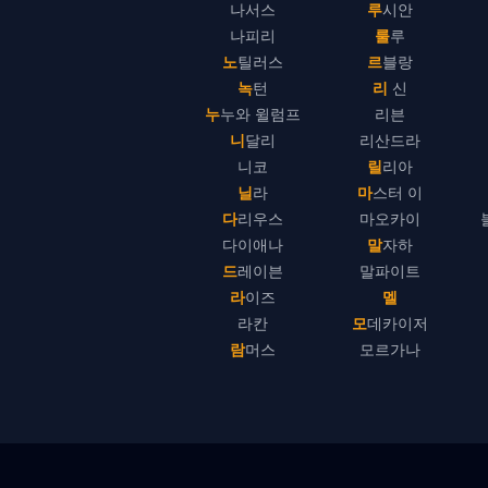
나서스
루시안
나피리
룰루
노틸러스
르블랑
녹턴
리 신
누누와 윌럼프
리븐
니달리
리산드라
니코
릴리아
닐라
마스터 이
다리우스
마오카이
다이애나
말자하
드레이븐
말파이트
라이즈
멜
라칸
모데카이저
람머스
모르가나