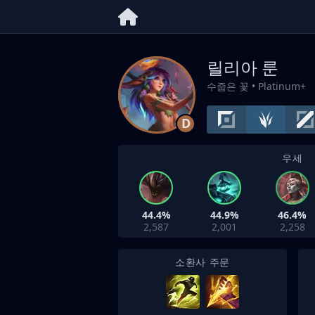
릴리아 룬
수줍은 꽃
• Platinum+
D
우세
44.4%
44.9%
46.4%
2,587
2,001
2,258
소환사 주문