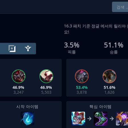
16.3 패치 기준
정글
에서의 릴리아 
요!
3.5%
51.1%
픽률
승률
46.9%
46.9%
53.4%
51.6%
3,247
5,503
3,878
1,626
시작 아이템
핵심 아이템