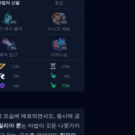
마법의 신발
환급
0%
0%
간 왜곡 물약
비스킷 배달
0%
0%
쾌속 접근
다재다능
12%
25%
0%
4%
4%
73%
 모습에 매료되면서도, 동시에 공
릴리아 룬
는 마법이 깃든 나뭇가지