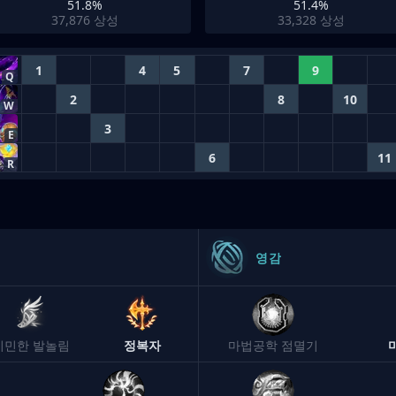
51.8%
51.4%
37,876
상성
33,328
상성
1
4
5
7
9
Q
2
8
10
W
3
E
6
11
R
영감
기민한 발놀림
정복자
마법공학 점멸기