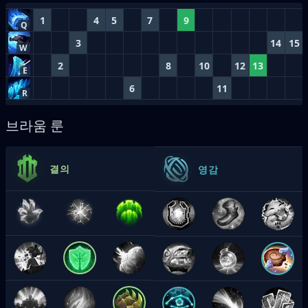
1
4
5
7
9
Q
3
14
15
W
2
8
10
12
13
E
6
11
R
브라움 룬
결의
영감