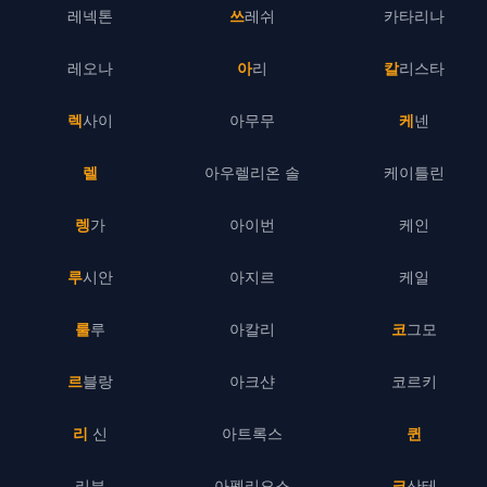
레넥톤
쓰레쉬
카타리나
레오나
아리
칼리스타
렉사이
아무무
케넨
렐
아우렐리온 솔
케이틀린
렝가
아이번
케인
루시안
아지르
케일
룰루
아칼리
코그모
르블랑
아크샨
코르키
리 신
아트록스
퀸
리븐
아펠리오스
크산테