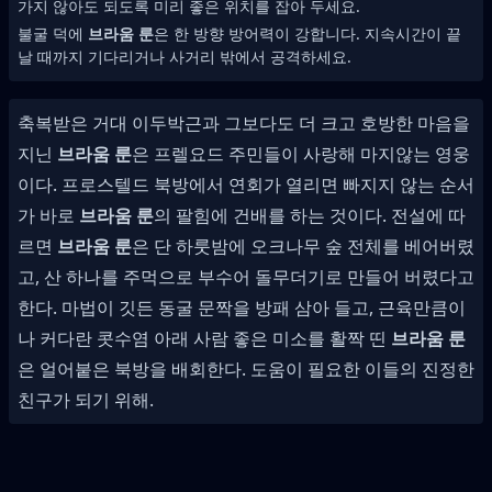
가지 않아도 되도록 미리 좋은 위치를 잡아 두세요.
불굴 덕에
브라움 룬
은 한 방향 방어력이 강합니다. 지속시간이 끝
날 때까지 기다리거나 사거리 밖에서 공격하세요.
축복받은 거대 이두박근과 그보다도 더 크고 호방한 마음을
지닌
브라움 룬
은 프렐요드 주민들이 사랑해 마지않는 영웅
이다. 프로스텔드 북방에서 연회가 열리면 빠지지 않는 순서
가 바로
브라움 룬
의 팔힘에 건배를 하는 것이다. 전설에 따
르면
브라움 룬
은 단 하룻밤에 오크나무 숲 전체를 베어버렸
고, 산 하나를 주먹으로 부수어 돌무더기로 만들어 버렸다고
한다. 마법이 깃든 동굴 문짝을 방패 삼아 들고, 근육만큼이
나 커다란 콧수염 아래 사람 좋은 미소를 활짝 띤
브라움 룬
은 얼어붙은 북방을 배회한다. 도움이 필요한 이들의 진정한
친구가 되기 위해.