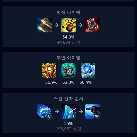
핵심 아이템
54.8%
44,834
상성
후반 아이템
56.9%
63.3%
60.4%
스킬 선마 순서
Q
E
W
55%
193,032
상성