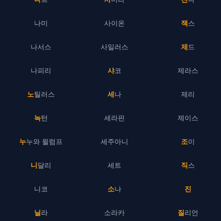
나미
사이온
잭스
나서스
사일러스
제드
나피리
샤코
제라스
노틸러스
세나
제리
녹턴
세라핀
제이스
누누와 윌럼프
세주아니
조이
니달리
세트
직스
니코
소나
진
닐라
소라카
질리언