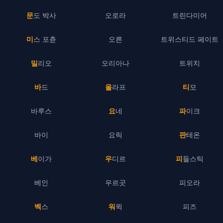
문도 박사
오로라
트린다미어
미스 포츈
오른
트위스티드 페이트
밀리오
오리아나
트위치
바드
올라프
티모
바루스
요네
파이크
바이
요릭
판테온
베이가
우디르
피들스틱
베인
우르곳
피오라
벡스
워윅
피즈