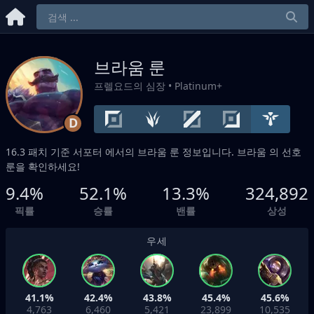
브라움 룬
프렐요드의 심장
• Platinum+
D
16.3 패치 기준
서포터
에서의 브라움 룬 정보입니다. 브라움 의 선호
룬을 확인하세요!
9.4%
52.1%
13.3%
324,892
픽률
승률
밴률
상성
우세
41.1%
42.4%
43.8%
45.4%
45.6%
4,763
6,460
5,421
23,899
10,535