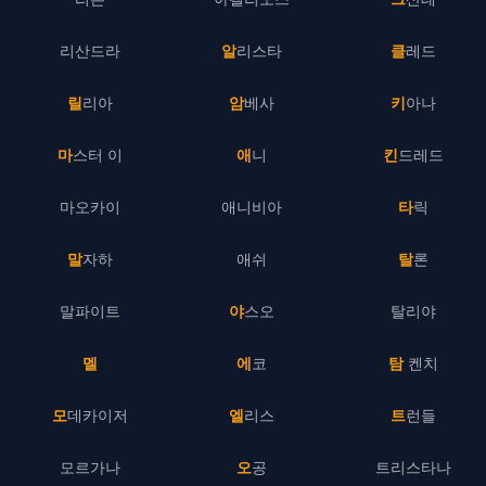
리산드라
알리스타
클레드
릴리아
암베사
키아나
마스터 이
애니
킨드레드
마오카이
애니비아
타릭
말자하
애쉬
탈론
말파이트
야스오
탈리야
멜
에코
탐 켄치
모데카이저
엘리스
트런들
모르가나
오공
트리스타나