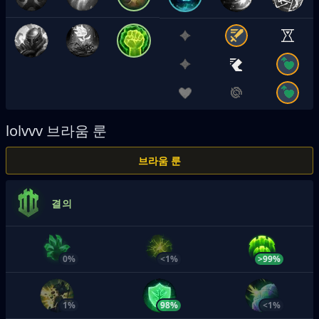
lolvvv
브라움 룬
브라움 룬
결의
0%
<1%
>99%
1%
98%
<1%