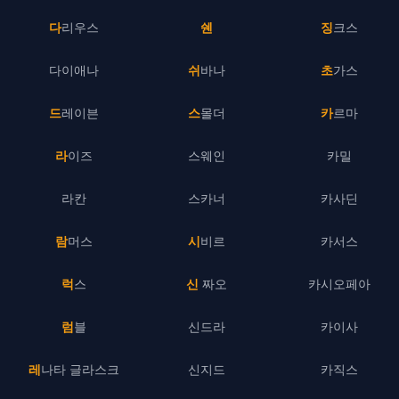
다리우스
쉔
징크스
다이애나
쉬바나
초가스
드레이븐
스몰더
카르마
라이즈
스웨인
카밀
라칸
스카너
카사딘
람머스
시비르
카서스
럭스
신 짜오
카시오페아
럼블
신드라
카이사
레나타 글라스크
신지드
카직스