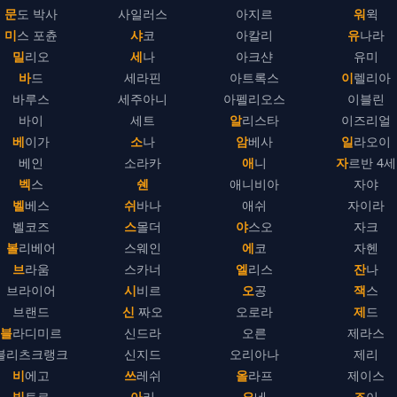
문도 박사
사일러스
아지르
워윅
미스 포츈
샤코
아칼리
유나라
밀리오
세나
아크샨
유미
바드
세라핀
아트록스
이렐리아
바루스
세주아니
아펠리오스
이블린
바이
세트
알리스타
이즈리얼
베이가
소나
암베사
일라오이
베인
소라카
애니
자르반 4세
벡스
쉔
애니비아
자야
벨베스
쉬바나
애쉬
자이라
벨코즈
스몰더
야스오
자크
볼리베어
스웨인
에코
자헨
브라움
스카너
엘리스
잔나
브라이어
시비르
오공
잭스
브랜드
신 짜오
오로라
제드
블라디미르
신드라
오른
제라스
블리츠크랭크
신지드
오리아나
제리
비에고
쓰레쉬
올라프
제이스
빅토르
아리
요네
조이