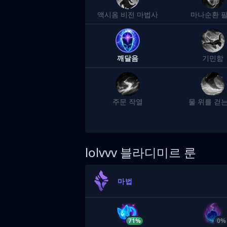
액시옴 비전 마법사
마나순환 
깨달음
기민함
주문 작열
물 위를 걷는
lolvvv
블라디미르 룬
마법
71%
0%