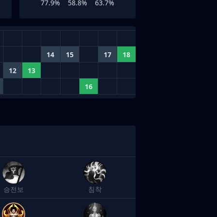
77.9%
58.8%
63.7%
14
15
17
18
12
13
16
승전보
침착