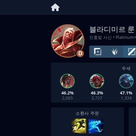
블라디미르 룬
진홍빛 사신
• Platinum
D
우세
46.2%
46.3%
47.1%
2,065
3,727
1,334
소환사 주문