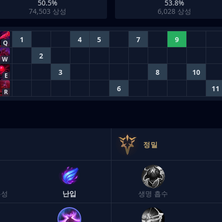
50.5%
53.8%
74,503
상성
6,028
상성
1
4
5
7
9
Q
2
W
3
8
10
E
6
11
R
정밀
유성
난입
생명 흡수