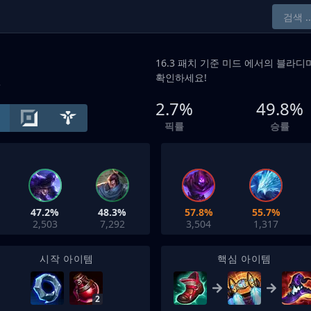
16.3 패치 기준
미드
에서의 블라디미
확인하세요!
+
2.7%
49.8%
픽률
승률
47.2%
48.3%
57.8%
55.7%
2,503
7,292
3,504
1,317
시작 아이템
핵심 아이템
2