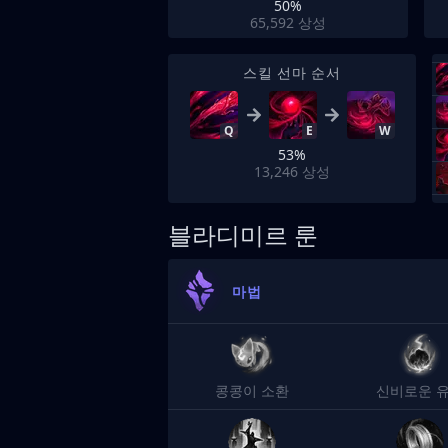
50%
65,592
상성
스킬 선마 순서
Q
E
W
53%
13,246
상성
블라디미르 룬
마법
콩콩이 소환
신비로운 