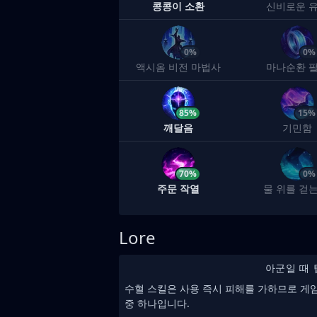
콩콩이 소환
신비로운 
0%
0%
액시옴 비전 마법사
마나순환 
85%
15%
깨달음
기민함
70%
0%
주문 작열
물 위를 걷는
Lore
아군일 때 
수혈 스킬은 사용 즉시 피해를 가하므로 게
중 하나입니다.