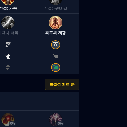
전설: 가속
전설: 핏빛 길
체력차 극복
최후의 저항
블라디미르 룬
0%
0%