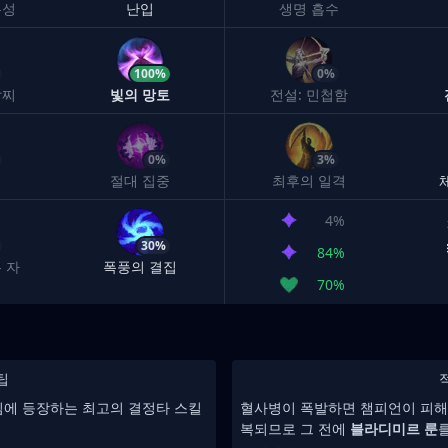
유성
난입
생명 흡수
100%
0%
팔찌
빛의 망토
전설: 민첩함
0%
3%
절대 집중
최후의 일격
4%
30%
84%
 자
폭풍의 결집
70%
팁
임에 등장하는 최고의 결정타 스킬
혈사병이 폭발하면 챔피언이 피해
복되므로 그 전에
블라디미르 룬