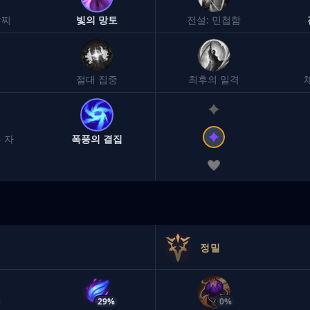
팔찌
빛의 망토
전설: 민첩함
절대 집중
최후의 일격
 자
폭풍의 결집
정밀
29%
0%