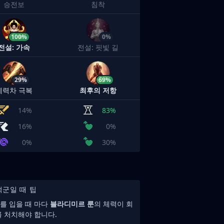
승전보
침착
100%
0%
전설: 가속
전설: 핏빛 길
29%
69%
체력차 극복
최후의 저항
14%
83%
16%
0%
0%
30%
적군일 때 팁
를 입을 때 마다
블라디미르 룬
의 체력이 회
를 처치해야 합니다.