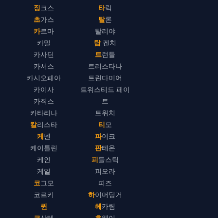
징크스
타릭
초가스
탈론
카르마
탈리야
카밀
탐 켄치
카사딘
트런들
카서스
트리스타나
카시오페아
트린다미어
카이사
트위스티드 페이
카직스
트
카타리나
트위치
칼리스타
티모
케넨
파이크
케이틀린
판테온
케인
피들스틱
케일
피오라
코그모
피즈
코르키
하이머딩거
퀸
헤카림
크산테
흐웨이