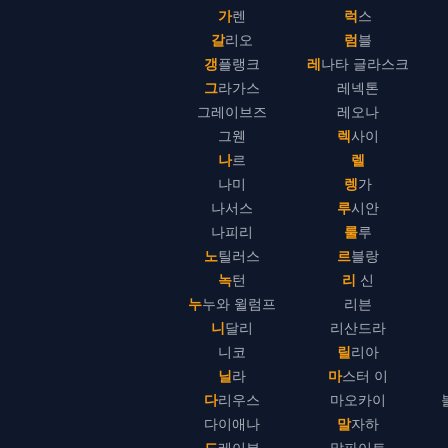
가렌
럭스
갈리오
럼블
갱플랭크
레나타 글라스크
그라가스
레넥톤
그레이브즈
레오나
그웬
렉사이
나르
렐
나미
렝가
나서스
루시안
나피리
룰루
노틸러스
르블랑
녹턴
리 신
누누와 윌럼프
리븐
니달리
리산드라
니코
릴리아
닐라
마스터 이
다리우스
마오카이
다이애나
말자하
드레이븐
말파이트