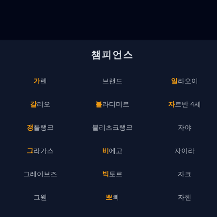
챔피언스
가렌
브랜드
일라오이
갈리오
블라디미르
자르반 4세
갱플랭크
블리츠크랭크
자야
그라가스
비에고
자이라
그레이브즈
빅토르
자크
그웬
뽀삐
자헨