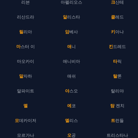
리븐
아펠리오스
크산테
리산드라
알리스타
클레드
릴리아
암베사
키아나
마스터 이
애니
킨드레드
마오카이
애니비아
타릭
말자하
애쉬
탈론
말파이트
야스오
탈리야
멜
에코
탐 켄치
모데카이저
엘리스
트런들
모르가나
오공
트리스타나