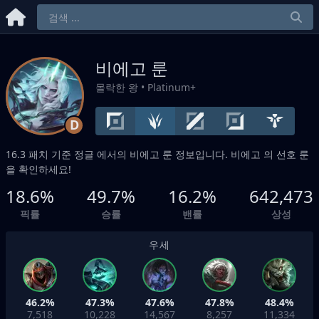
비에고 룬
몰락한 왕
• Platinum+
D
16.3 패치 기준
정글
에서의 비에고 룬 정보입니다. 비에고 의 선호 룬
을 확인하세요!
18.6%
49.7%
16.2%
642,473
픽률
승률
밴률
상성
우세
46.2%
47.3%
47.6%
47.8%
48.4%
7,518
10,228
14,567
8,257
11,334