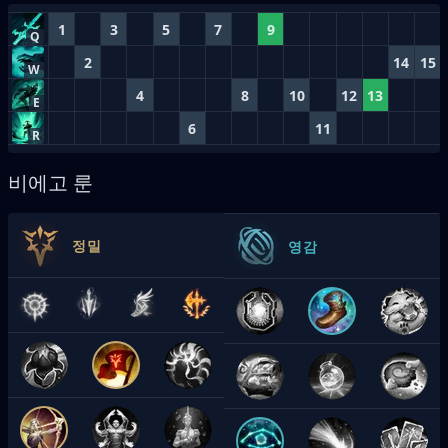
1
3
5
7
9
Q
2
14
15
W
4
8
10
12
13
E
6
11
R
비에고 룬
정밀
영감