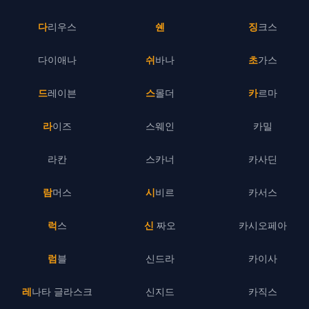
다리우스
쉔
징크스
다이애나
쉬바나
초가스
드레이븐
스몰더
카르마
라이즈
스웨인
카밀
라칸
스카너
카사딘
람머스
시비르
카서스
럭스
신 짜오
카시오페아
럼블
신드라
카이사
레나타 글라스크
신지드
카직스