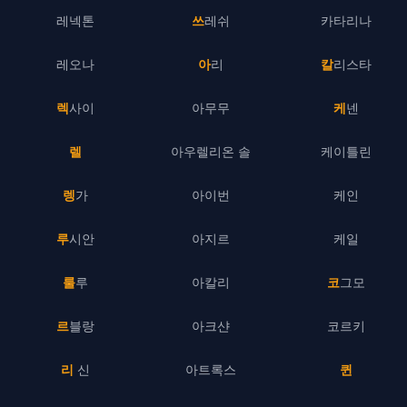
레넥톤
쓰레쉬
카타리나
레오나
아리
칼리스타
렉사이
아무무
케넨
렐
아우렐리온 솔
케이틀린
렝가
아이번
케인
루시안
아지르
케일
룰루
아칼리
코그모
르블랑
아크샨
코르키
리 신
아트록스
퀸