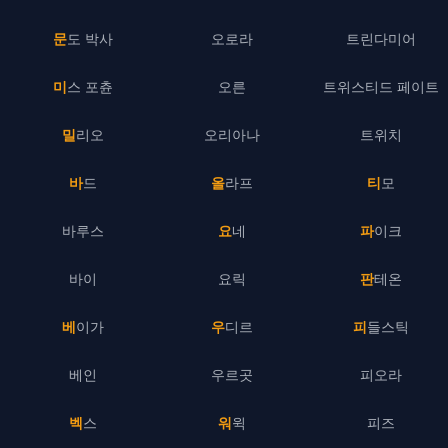
문도 박사
오로라
트린다미어
미스 포츈
오른
트위스티드 페이트
밀리오
오리아나
트위치
바드
올라프
티모
바루스
요네
파이크
바이
요릭
판테온
베이가
우디르
피들스틱
베인
우르곳
피오라
벡스
워윅
피즈