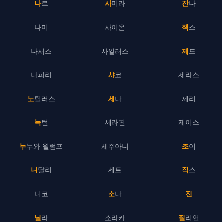
나르
사미라
잔나
나미
사이온
잭스
나서스
사일러스
제드
나피리
샤코
제라스
노틸러스
세나
제리
녹턴
세라핀
제이스
누누와 윌럼프
세주아니
조이
니달리
세트
직스
니코
소나
진
닐라
소라카
질리언