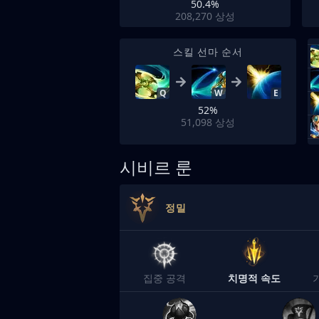
50.4%
208,270
상성
스킬 선마 순서
Q
W
E
52%
51,098
상성
시비르 룬
정밀
집중 공격
치명적 속도