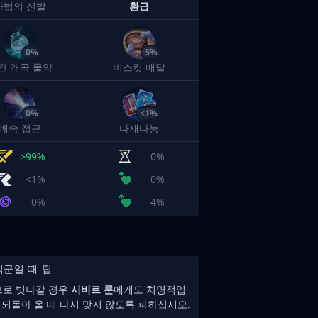
마법의 신발
환급
0%
5%
간 왜곡 물약
비스킷 배달
0%
<1%
쾌속 접근
다재다능
>99%
0%
<1%
0%
0%
4%
적군일 때 팁
므로 빗나갈 경우
시비르 룬
에게도 치명적입
 되돌아 올 때 다시 맞지 않도록 피하십시오.