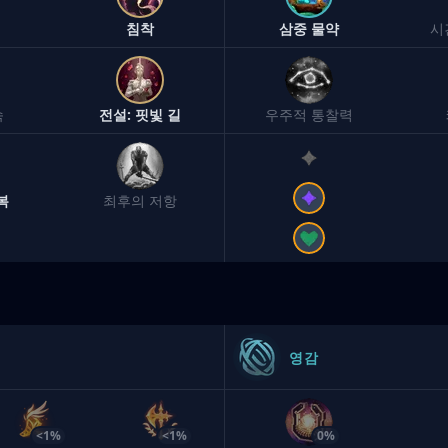
침착
삼중 물약
시
속
전설: 핏빛 길
우주적 통찰력
복
최후의 저항
영감
<1%
<1%
0%