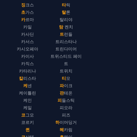
징크스
타릭
초가스
탈론
카르마
탈리야
카밀
탐 켄치
카사딘
트런들
카서스
트리스타나
카시오페아
트린다미어
카이사
트위스티드 페이
카직스
트
카타리나
트위치
칼리스타
티모
케넨
파이크
케이틀린
판테온
케인
피들스틱
케일
피오라
코그모
피즈
코르키
하이머딩거
퀸
헤카림
크산테
흐웨이