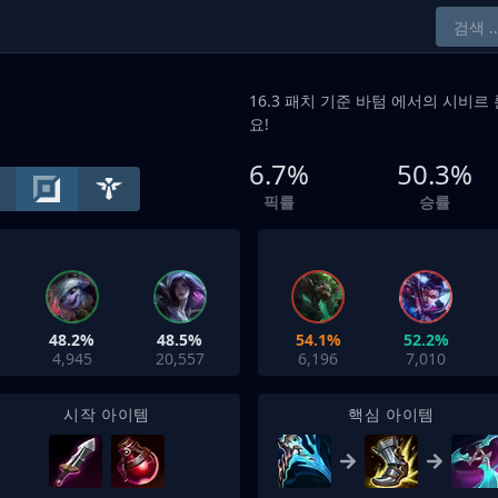
16.3 패치 기준
바텀
에서의 시비르 
요!
+
6.7%
50.3%
픽률
승률
48.2%
48.5%
54.1%
52.2%
4,945
20,557
6,196
7,010
시작 아이템
핵심 아이템