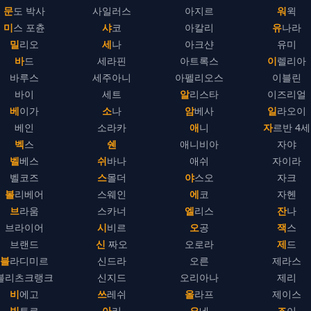
문도 박사
사일러스
아지르
워윅
미스 포츈
샤코
아칼리
유나라
밀리오
세나
아크샨
유미
바드
세라핀
아트록스
이렐리아
바루스
세주아니
아펠리오스
이블린
바이
세트
알리스타
이즈리얼
베이가
소나
암베사
일라오이
베인
소라카
애니
자르반 4세
벡스
쉔
애니비아
자야
벨베스
쉬바나
애쉬
자이라
벨코즈
스몰더
야스오
자크
볼리베어
스웨인
에코
자헨
브라움
스카너
엘리스
잔나
브라이어
시비르
오공
잭스
브랜드
신 짜오
오로라
제드
블라디미르
신드라
오른
제라스
블리츠크랭크
신지드
오리아나
제리
비에고
쓰레쉬
올라프
제이스
빅토르
아리
요네
조이