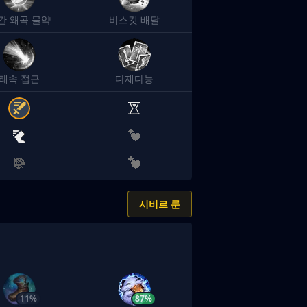
간 왜곡 물약
비스킷 배달
쾌속 접근
다재다능
시비르 룬
11%
87%