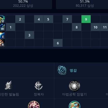
50.7%
51.3%
202,222
상성
80,317
상성
2
4
5
7
9
Q
1
8
10
11
W
3
E
6
R
영감
기민한 발놀림
정복자
마법공학 점멸기