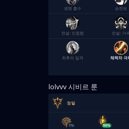
생명 흡수
승전보
전설: 민첩함
전설: 가
최후의 일격
체력차 극
lolvvv
시비르 룬
정밀
1%
98%