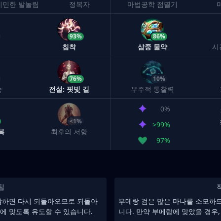
기민한 발놀림
정복자
마법공학 점멸기
93%
86%
침착
삼중 물약
시
76%
10%
속
전설: 핏빛 길
우주적 통찰력
0%
<1%
>99%
복
최후의 저항
97%
팁
달하면 다시 되돌아오므로 되돌아
부메랑 검은 많은 마나를 소모하
에 맞도록 유도할 수 있습니다.
니다. 만약 부메랑에 맞았을 경우,