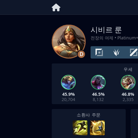
시비르 룬
전장의 여제
• Platinum
D
우세
45.9%
46.5%
46.8%
20,704
8,132
2,335
소환사 주문