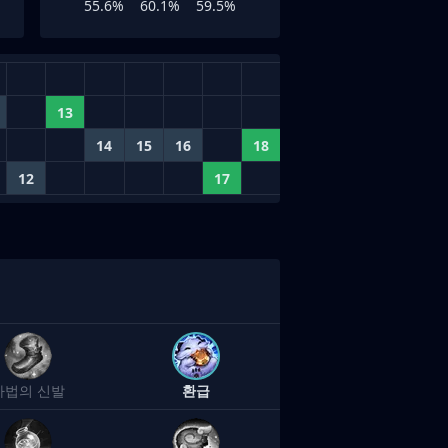
55.6%
60.1%
59.5%
13
14
15
16
18
12
17
마법의 신발
환급