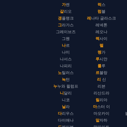
가렌
럭스
갈리오
럼블
갱플랭크
레나타 글라스크
그라가스
레넥톤
그레이브즈
레오나
그웬
렉사이
나르
렐
나미
렝가
나서스
루시안
나피리
룰루
노틸러스
르블랑
녹턴
리 신
누누와 윌럼프
리븐
니달리
리산드라
니코
릴리아
닐라
마스터 이
다리우스
마오카이
다이애나
말자하
드레이븐
말파이트