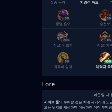
집중 공격
치명적 속도
3%
5%
생명 흡수
승전보
24%
0%
전설: 민첩함
전설: 가
5%
95%
최후의 일격
체력차 극
Lore
아군일 때 
시비르 룬
의 부메랑 검은 최대 사거리에 도
오는 위치를 계산하며 이동하여 적이 부메랑