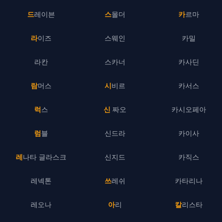
드레이븐
스몰더
카르마
라이즈
스웨인
카밀
라칸
스카너
카사딘
람머스
시비르
카서스
럭스
신 짜오
카시오페아
럼블
신드라
카이사
레나타 글라스크
신지드
카직스
레넥톤
쓰레쉬
카타리나
레오나
아리
칼리스타