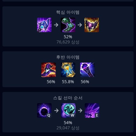
핵심 아이템
52%
76,629
상성
후반 아이템
56%
55.8%
56%
스킬 선마 순서
Q
W
E
54%
29,047
상성