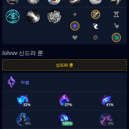
lolvvv
신드라 룬
신드라 룬
마법
32%
27%
41%
0%
100%
0%