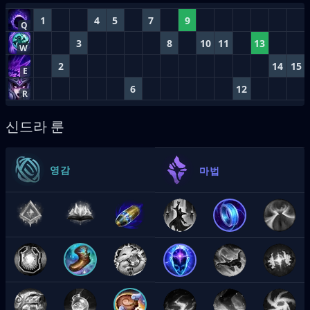
1
4
5
7
9
Q
3
8
10
11
13
W
2
14
15
E
6
12
R
신드라 룬
영감
마법