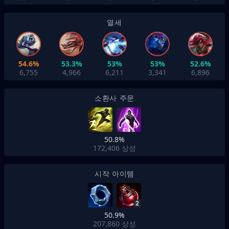
열세
54.6%
53.3%
53%
53%
52.6%
6,755
4,966
6,211
3,341
6,896
소환사 주문
50.8%
172,406
상성
시작 아이템
2
50.9%
207,860
상성