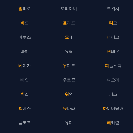
밀리오
오리아나
트위치
바드
올라프
티모
바루스
요네
파이크
바이
요릭
판테온
베이가
우디르
피들스틱
베인
우르곳
피오라
벡스
워윅
피즈
벨베스
유나라
하이머딩거
벨코즈
유미
헤카림