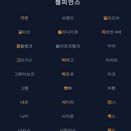
챔피언스
가렌
브랜드
일라오이
갈리오
블라디미르
자르반 4세
갱플랭크
블리츠크랭크
자야
그라가스
비에고
자이라
그레이브즈
빅토르
자크
그웬
뽀삐
자헨
나르
사미라
잔나
나미
사이온
잭스
나서스
사일러스
제드