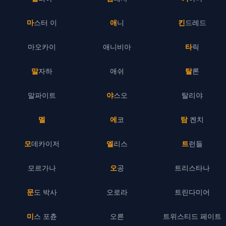
마스터 이
애니
킨드레드
마오카이
애니비아
타릭
말자하
애쉬
탈론
말파이트
야스오
탈리야
멜
에코
탐 켄치
모데카이저
엘리스
트런들
모르가나
오공
트리스타나
문도 박사
오로라
트린다미어
미스 포츈
오른
트위스티드 페이트