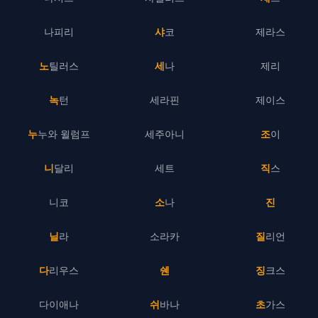
나피리
샤코
제라스
노틸러스
세나
제리
녹턴
세라핀
제이스
누누와 윌럼프
세주아니
조이
니달리
세트
직스
니코
소나
진
닐라
소라카
질리언
다리우스
쉔
징크스
다이애나
쉬바나
초가스