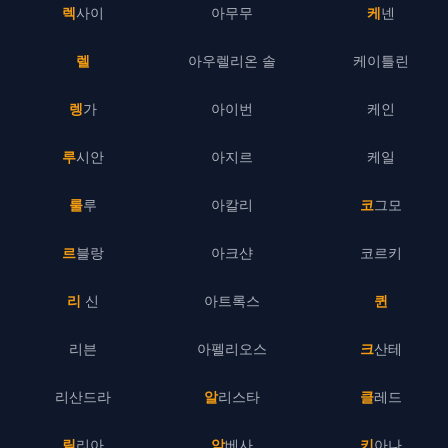
렉사이
아무무
케넨
렐
아우렐리온 솔
케이틀린
렝가
아이번
케인
루시안
아지르
케일
룰루
아칼리
코그모
르블랑
아크샨
코르키
리 신
아트록스
퀸
리븐
아펠리오스
크산테
리산드라
알리스타
클레드
릴리아
암베사
키아나