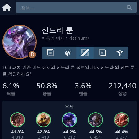
신드라 룬
어둠의 여제
• Platinum+
D
16.3 패치 기준
미드
에서의 신드라 룬 정보입니다. 신드라 의 선호 룬
을 확인하세요!
6.1%
50.8%
3.6%
212,440
픽률
승률
밴률
상성
우세
41.8%
42.8%
44.2%
44.5%
46.4%
4,818
2,419
6,212
6,451
2,277