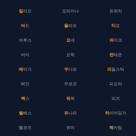
밀리오
오리아나
트위치
바드
올라프
티모
바루스
요네
파이크
바이
요릭
판테온
베이가
우디르
피들스틱
베인
우르곳
피오라
벡스
워윅
피즈
벨베스
유나라
하이머딩거
벨코즈
유미
헤카림