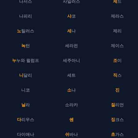
나서스
사일러스
제드
나피리
샤코
제라스
노틸러스
세나
제리
녹턴
세라핀
제이스
누누와 윌럼프
세주아니
조이
니달리
세트
직스
니코
소나
진
닐라
소라카
질리언
다리우스
쉔
징크스
다이애나
쉬바나
초가스