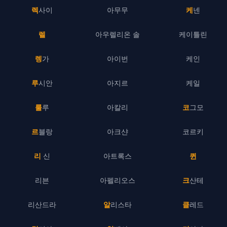
렉사이
아무무
케넨
렐
아우렐리온 솔
케이틀린
렝가
아이번
케인
루시안
아지르
케일
룰루
아칼리
코그모
르블랑
아크샨
코르키
리 신
아트록스
퀸
리븐
아펠리오스
크산테
리산드라
알리스타
클레드