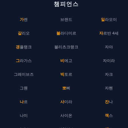
챔피언스
가렌
브랜드
일라오이
갈리오
블라디미르
자르반 4세
갱플랭크
블리츠크랭크
자야
그라가스
비에고
자이라
그레이브즈
빅토르
자크
그웬
뽀삐
자헨
나르
사미라
잔나
나미
사이온
잭스