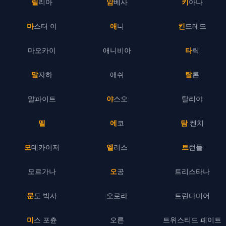
릴리아
암베사
키아나
마스터 이
애니
킨드레드
마오카이
애니비아
타릭
말자하
애쉬
탈론
말파이트
야스오
탈리야
멜
에코
탐 켄치
모데카이저
엘리스
트런들
모르가나
오공
트리스타나
문도 박사
오로라
트린다미어
미스 포츈
오른
트위스티드 페이트