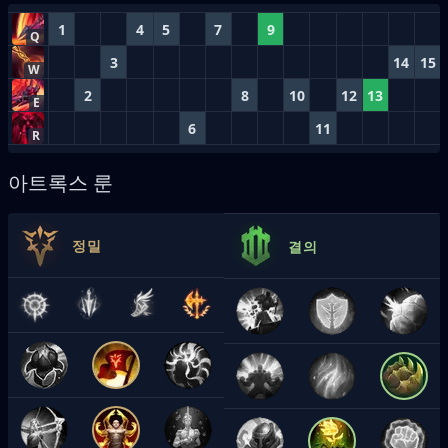
1
4
5
7
9
Q
3
14
15
W
2
8
10
12
13
E
6
11
R
아트록스 룬
정밀
결의