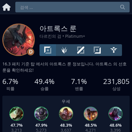
아트록스 룬
다르킨의 검
• Platinum+
D
16.3 패치 기준
탑
에서의 아트록스 룬 정보입니다. 아트록스 의 선호
룬을 확인하세요!
6.7%
49.4%
7.1%
231,805
픽률
승률
밴률
상성
우세
47.7%
47.9%
48.3%
48.5%
48.6%
3,213
5,273
3,637
4,271
3,396