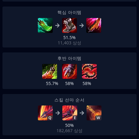
핵심 아이템
51.5%
11,403
상성
후반 아이템
55.7%
58%
58%
스킬 선마 순서
Q
E
W
50%
182,667
상성