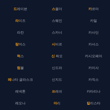
드레이븐
스몰더
카르마
라이즈
스웨인
카밀
라칸
스카너
카사딘
람머스
시비르
카서스
럭스
신 짜오
카시오페아
럼블
신드라
카이사
레나타 글라스크
신지드
카직스
레넥톤
쓰레쉬
카타리나
레오나
아리
칼리스타