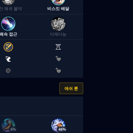
간 왜곡 물약
비스킷 배달
쾌속 접근
다재다능
애쉬 룬
6%
46%