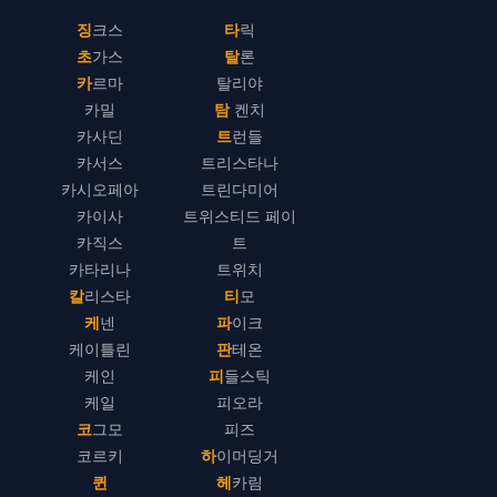
징크스
타릭
초가스
탈론
카르마
탈리야
카밀
탐 켄치
카사딘
트런들
카서스
트리스타나
카시오페아
트린다미어
카이사
트위스티드 페이
카직스
트
카타리나
트위치
칼리스타
티모
케넨
파이크
케이틀린
판테온
케인
피들스틱
케일
피오라
코그모
피즈
코르키
하이머딩거
퀸
헤카림