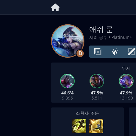
애쉬 룬
서리 궁수
• Platinum+
D
우세
46.6%
47.5%
47.9%
9,396
5,511
13,190
소환사 주문