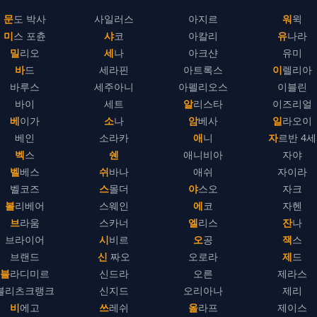
문도 박사
사일러스
아지르
워윅
미스 포츈
샤코
아칼리
유나라
밀리오
세나
아크샨
유미
바드
세라핀
아트록스
이렐리아
바루스
세주아니
아펠리오스
이블린
바이
세트
알리스타
이즈리얼
베이가
소나
암베사
일라오이
베인
소라카
애니
자르반 4세
벡스
쉔
애니비아
자야
벨베스
쉬바나
애쉬
자이라
벨코즈
스몰더
야스오
자크
볼리베어
스웨인
에코
자헨
브라움
스카너
엘리스
잔나
브라이어
시비르
오공
잭스
브랜드
신 짜오
오로라
제드
블라디미르
신드라
오른
제라스
블리츠크랭크
신지드
오리아나
제리
비에고
쓰레쉬
올라프
제이스