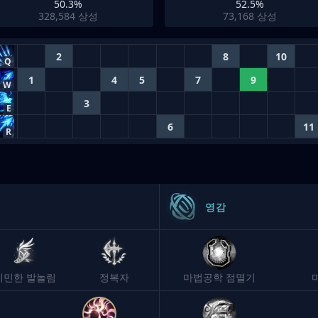
50.3%
52.5%
328,584
상성
73,168
상성
2
8
10
Q
1
4
5
7
9
W
3
E
6
11
R
영감
기민한 발놀림
정복자
마법공학 점멸기