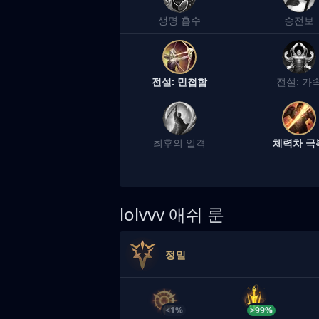
생명 흡수
승전보
전설: 민첩함
전설: 가
최후의 일격
체력차 극
lolvvv
애쉬 룬
정밀
<1%
>99%