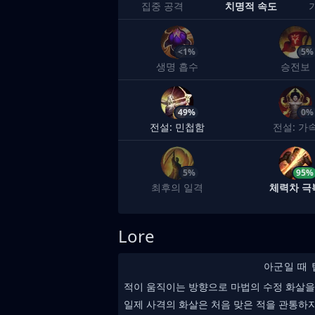
집중 공격
치명적 속도
<1%
5%
생명 흡수
승전보
49%
0%
전설: 민첩함
전설: 가
5%
95%
최후의 일격
체력차 극
Lore
아군일 때 
적이 움직이는 방향으로 마법의 수정 화살을
일제 사격의 화살은 처음 맞은 적을 관통하지