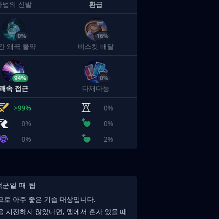
마법의 신발
환급
0%
16%
간 왜곡 물약
비스킷 배달
94%
0%
쾌속 접근
다재다능
>99%
0%
0%
0%
0%
2%
적군일 때 팁
므로 아주 좋은 기습 대상입니다.
을 시전하지 않았다면, 맵에서 혼자 있을 때