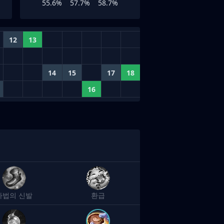
55.6%
57.7%
58.7%
12
13
14
15
17
18
16
마법의 신발
환급