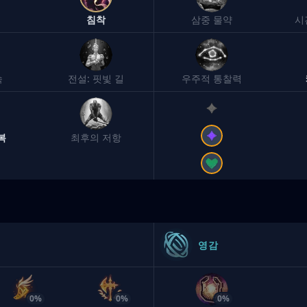
침착
삼중 물약
시
속
전설: 핏빛 길
우주적 통찰력
복
최후의 저항
영감
0%
0%
0%