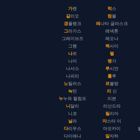
가렌
럭스
갈리오
럼블
갱플랭크
레나타 글라스크
그라가스
레넥톤
그레이브즈
레오나
그웬
렉사이
나르
렐
나미
렝가
나서스
루시안
나피리
룰루
노틸러스
르블랑
녹턴
리 신
누누와 윌럼프
리븐
니달리
리산드라
니코
릴리아
닐라
마스터 이
다리우스
마오카이
다이애나
말자하