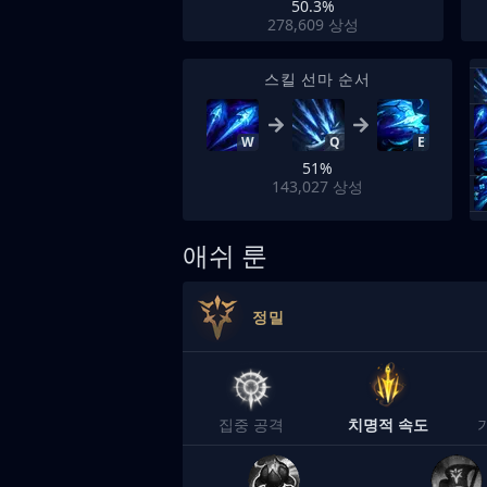
50.3%
278,609
상성
스킬 선마 순서
W
Q
E
51%
143,027
상성
애쉬 룬
정밀
집중 공격
치명적 속도