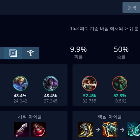
16.3 패치 기준
바텀
에서의 애쉬 룬 
9.9%
50%
픽률
승률
48.4%
48.4%
52.4%
52.3%
24,042
27,345
32,755
10,562
시작 아이템
핵심 아이템