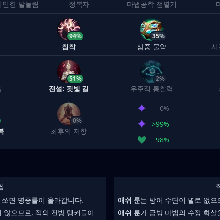
기민한 발놀림
정복자
마법공학 점멸기
94%
35%
침착
삼중 물약
시
51%
2%
속
전설: 핏빛 길
우주적 통찰력
0%
0%
>99%
복
최후의 저항
98%
팁
 쏘면 명중률이 올라갑니다.
애쉬 룬
는 방어 수단이 별로 없으
 않으므로, 적의 전방 탱커들이
애쉬 룬
가 금방 마법의 수정 화살