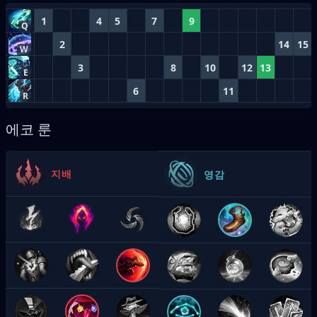
1
4
5
7
9
Q
2
14
15
W
3
8
10
12
13
E
6
11
R
에코 룬
지배
영감