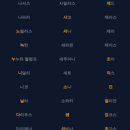
나서스
사일러스
제드
나피리
샤코
제라스
노틸러스
세나
제리
녹턴
세라핀
제이스
누누와 윌럼프
세주아니
조이
니달리
세트
직스
니코
소나
진
닐라
소라카
질리언
다리우스
쉔
징크스
다이애나
쉬바나
초가스