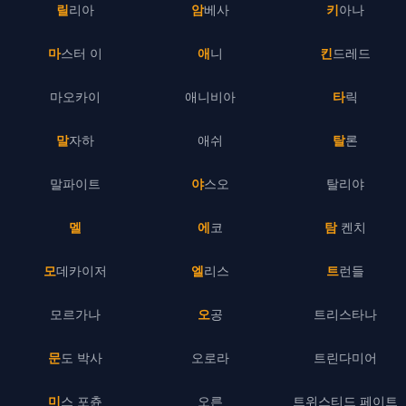
릴리아
암베사
키아나
마스터 이
애니
킨드레드
마오카이
애니비아
타릭
말자하
애쉬
탈론
말파이트
야스오
탈리야
멜
에코
탐 켄치
모데카이저
엘리스
트런들
모르가나
오공
트리스타나
문도 박사
오로라
트린다미어
미스 포츈
오른
트위스티드 페이트