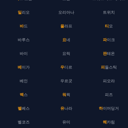
밀리오
오리아나
트위치
바드
올라프
티모
바루스
요네
파이크
바이
요릭
판테온
베이가
우디르
피들스틱
베인
우르곳
피오라
벡스
워윅
피즈
벨베스
유나라
하이머딩거
벨코즈
유미
헤카림