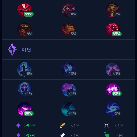
89%
10%
2%
9%
5%
85%
마법
0%
13%
<1%
<1%
<1%
93%
88%
<1%
5%
>99%
<1%
<1%
>99%
<1%
0%