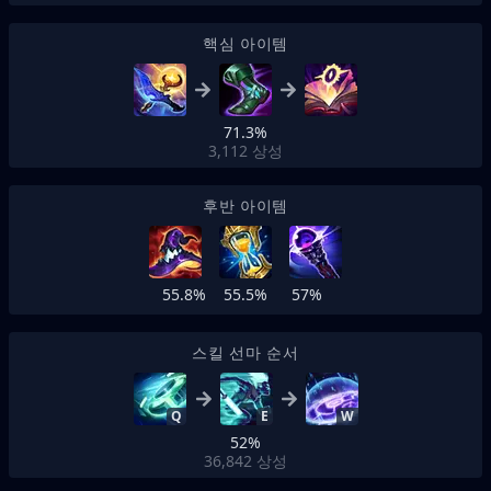
핵심 아이템
71.3%
3,112
상성
후반 아이템
55.8%
55.5%
57%
스킬 선마 순서
Q
E
W
52%
36,842
상성