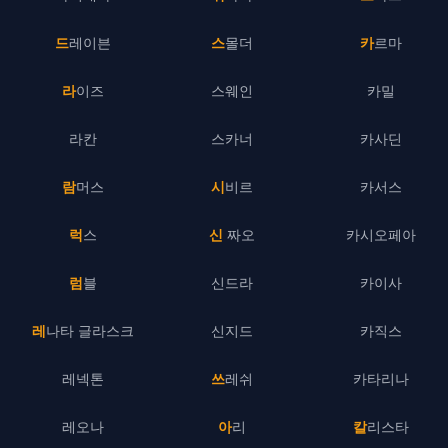
드레이븐
스몰더
카르마
라이즈
스웨인
카밀
라칸
스카너
카사딘
람머스
시비르
카서스
럭스
신 짜오
카시오페아
럼블
신드라
카이사
레나타 글라스크
신지드
카직스
레넥톤
쓰레쉬
카타리나
레오나
아리
칼리스타