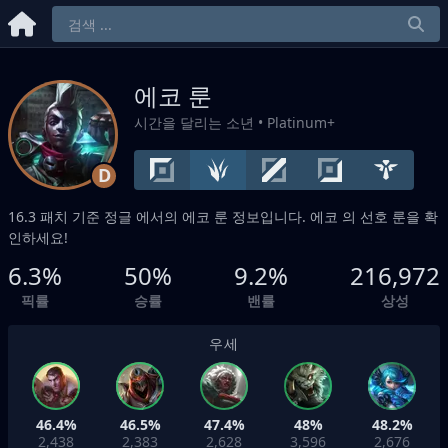
에코 룬
시간을 달리는 소년
• Platinum+
D
16.3 패치 기준
정글
에서의 에코 룬 정보입니다. 에코 의 선호 룬을 확
인하세요!
6.3%
50%
9.2%
216,972
픽률
승률
밴률
상성
우세
46.4%
46.5%
47.4%
48%
48.2%
2,438
2,383
2,628
3,596
2,676