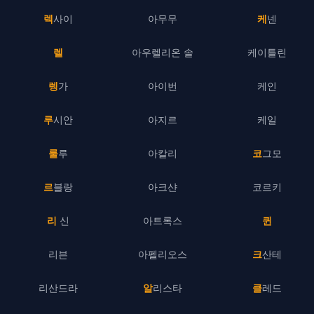
렉사이
아무무
케넨
렐
아우렐리온 솔
케이틀린
렝가
아이번
케인
루시안
아지르
케일
룰루
아칼리
코그모
르블랑
아크샨
코르키
리 신
아트록스
퀸
리븐
아펠리오스
크산테
리산드라
알리스타
클레드