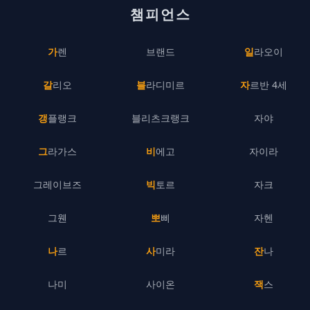
챔피언스
가렌
브랜드
일라오이
갈리오
블라디미르
자르반 4세
갱플랭크
블리츠크랭크
자야
그라가스
비에고
자이라
그레이브즈
빅토르
자크
그웬
뽀삐
자헨
나르
사미라
잔나
나미
사이온
잭스