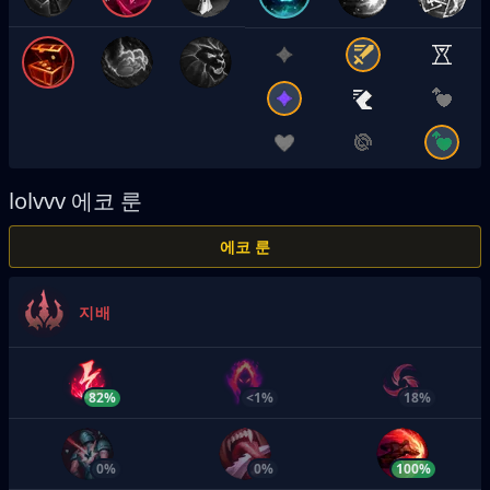
lolvvv
에코 룬
에코 룬
지배
82%
<1%
18%
0%
0%
100%