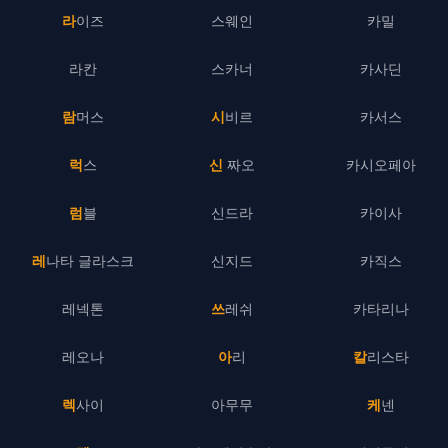
라이즈
스웨인
카밀
라칸
스카너
카사딘
람머스
시비르
카서스
럭스
신 짜오
카시오페아
럼블
신드라
카이사
레나타 글라스크
신지드
카직스
레넥톤
쓰레쉬
카타리나
레오나
아리
칼리스타
렉사이
아무무
케넨