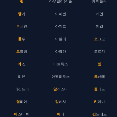
렐
아우렐리온 솔
케이틀린
렝가
아이번
케인
루시안
아지르
케일
룰루
아칼리
코그모
르블랑
아크샨
코르키
리 신
아트록스
퀸
리븐
아펠리오스
크산테
리산드라
알리스타
클레드
릴리아
암베사
키아나
마스터 이
애니
킨드레드