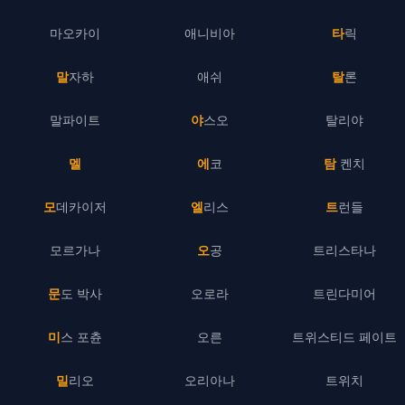
마오카이
애니비아
타릭
말자하
애쉬
탈론
말파이트
야스오
탈리야
멜
에코
탐 켄치
모데카이저
엘리스
트런들
모르가나
오공
트리스타나
문도 박사
오로라
트린다미어
미스 포츈
오른
트위스티드 페이트
밀리오
오리아나
트위치