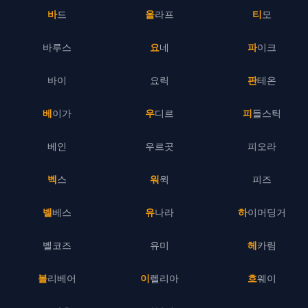
바드
올라프
티모
바루스
요네
파이크
바이
요릭
판테온
베이가
우디르
피들스틱
베인
우르곳
피오라
벡스
워윅
피즈
벨베스
유나라
하이머딩거
벨코즈
유미
헤카림
볼리베어
이렐리아
흐웨이