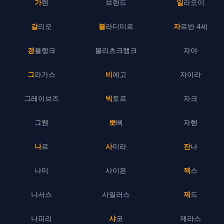
가렌
브랜드
일라오이
갈리오
블라디미르
자르반 4세
갱플랭크
블리츠크랭크
자야
그라가스
비에고
자이라
그레이브즈
빅토르
자크
그웬
뽀삐
자헨
나르
사미라
잔나
나미
사이온
잭스
나서스
사일러스
제드
나피리
샤코
제라스