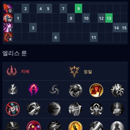
2
4
5
7
9
Q
1
8
10
12
13
W
3
14
15
E
6
11
R
엘리스 룬
지배
정밀