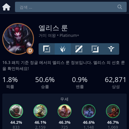
엘리스 룬
거미 여왕
• Platinum+
D
16.3 패치 기준
정글
에서의 엘리스 룬 정보입니다. 엘리스 의 선호 룬
을 확인하세요!
1.8%
50.6%
0.9%
62,871
픽률
승률
밴률
상성
우세
44.2%
46.1%
46.3%
46.6%
46.7%
833
2,159
725
1,148
1,069