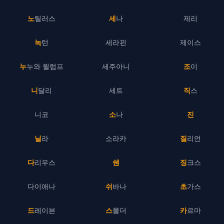
노틸러스
세나
제리
녹턴
세라핀
제이스
누누와 윌럼프
세주아니
조이
니달리
세트
직스
니코
소나
진
닐라
소라카
질리언
다리우스
쉔
징크스
다이애나
쉬바나
초가스
드레이븐
스몰더
카르마