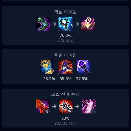
핵심 아이템
76.3%
672
상성
후반 아이템
53.5%
59.6%
57.9%
스킬 선마 순서
Q
W
E
53%
28,882
상성