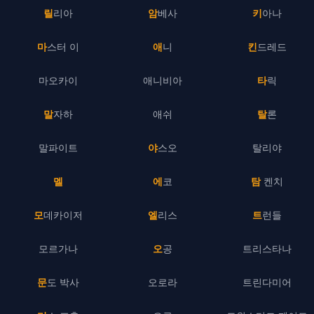
릴리아
암베사
키아나
마스터 이
애니
킨드레드
마오카이
애니비아
타릭
말자하
애쉬
탈론
말파이트
야스오
탈리야
멜
에코
탐 켄치
모데카이저
엘리스
트런들
모르가나
오공
트리스타나
문도 박사
오로라
트린다미어