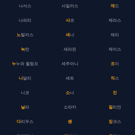
나서스
사일러스
제드
나피리
샤코
제라스
노틸러스
세나
제리
녹턴
세라핀
제이스
누누와 윌럼프
세주아니
조이
니달리
세트
직스
니코
소나
진
닐라
소라카
질리언
다리우스
쉔
징크스