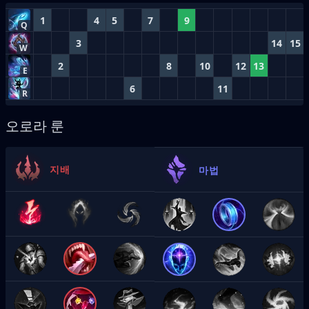
1
4
5
7
9
Q
3
14
15
W
2
8
10
12
13
E
6
11
R
오로라 룬
지배
마법