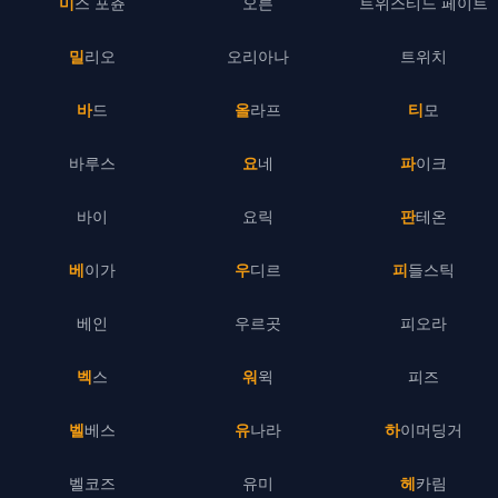
미스 포츈
오른
트위스티드 페이트
밀리오
오리아나
트위치
바드
올라프
티모
바루스
요네
파이크
바이
요릭
판테온
베이가
우디르
피들스틱
베인
우르곳
피오라
벡스
워윅
피즈
벨베스
유나라
하이머딩거
벨코즈
유미
헤카림