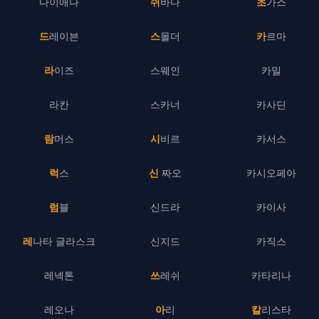
다이애나
쉬바나
초가스
드레이븐
스몰더
카르마
라이즈
스웨인
카밀
라칸
스카너
카사딘
람머스
시비르
카서스
럭스
신 짜오
카시오페아
럼블
신드라
카이사
레나타 글라스크
신지드
카직스
레넥톤
쓰레쉬
카타리나
레오나
아리
칼리스타