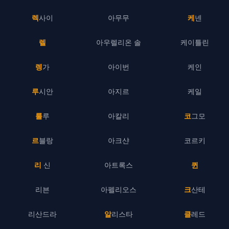
렉사이
아무무
케넨
렐
아우렐리온 솔
케이틀린
렝가
아이번
케인
루시안
아지르
케일
룰루
아칼리
코그모
르블랑
아크샨
코르키
리 신
아트록스
퀸
리븐
아펠리오스
크산테
리산드라
알리스타
클레드