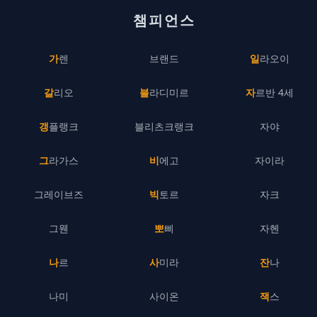
챔피언스
가렌
브랜드
일라오이
갈리오
블라디미르
자르반 4세
갱플랭크
블리츠크랭크
자야
그라가스
비에고
자이라
그레이브즈
빅토르
자크
그웬
뽀삐
자헨
나르
사미라
잔나
나미
사이온
잭스