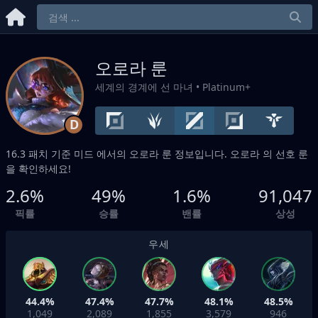
오로라 룬
세계의 경계에 선 마녀
• Platinum+
D
16.3 패치 기준
미드
에서의 오로라 룬 정보입니다. 오로라 의 선호 룬
을 확인하세요!
2.6%
49%
1.6%
91,047
픽률
승률
밴률
상성
우세
44.4%
47.4%
47.7%
48.1%
48.5%
1,049
2,089
1,855
3,579
946