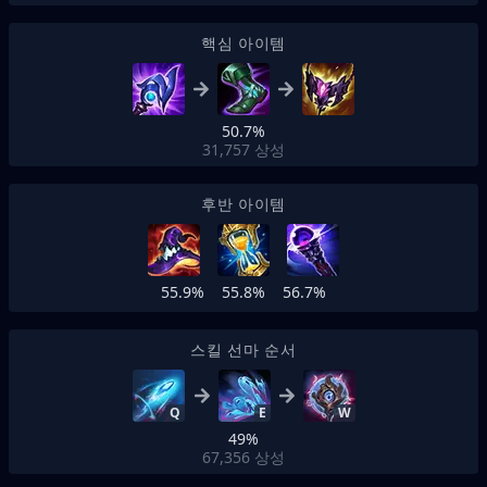
핵심 아이템
50.7%
31,757
상성
후반 아이템
55.9%
55.8%
56.7%
스킬 선마 순서
Q
E
W
49%
67,356
상성