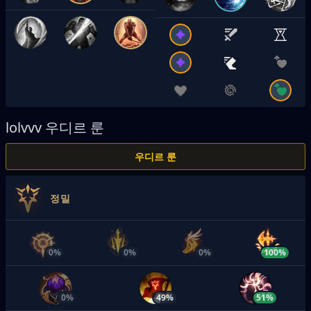
lolvvv
우디르 룬
우디르 룬
정밀
0%
0%
0%
100%
0%
49%
51%