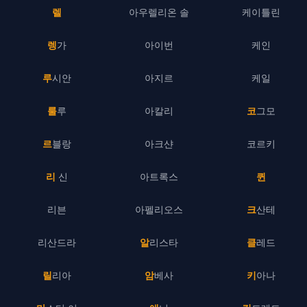
렐
아우렐리온 솔
케이틀린
렝가
아이번
케인
루시안
아지르
케일
룰루
아칼리
코그모
르블랑
아크샨
코르키
리 신
아트록스
퀸
리븐
아펠리오스
크산테
리산드라
알리스타
클레드
릴리아
암베사
키아나