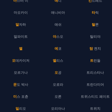
마스터 이
애니
킨드레드
마오카이
애니비아
타릭
말자하
애쉬
탈론
말파이트
야스오
탈리야
멜
에코
탐 켄치
모데카이저
엘리스
트런들
모르가나
오공
트리스타나
문도 박사
오로라
트린다미어
미스 포츈
오른
트위스티드 페이트
밀리오
오리아나
트위치