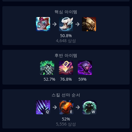
핵심 아이템
50.8%
4,648
상성
후반 아이템
52.7%
76.8%
59%
스킬 선마 순서
Q
E
W
52%
5,556
상성