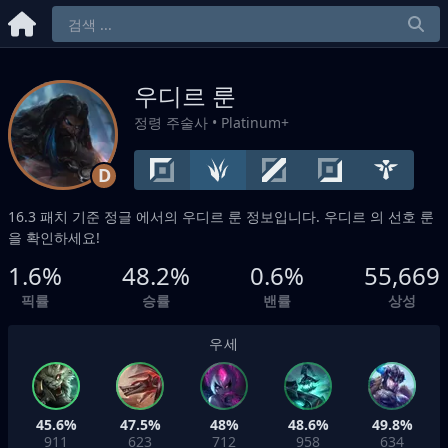
우디르 룬
정령 주술사
• Platinum+
D
16.3 패치 기준
정글
에서의 우디르 룬 정보입니다. 우디르 의 선호 룬
을 확인하세요!
1.6%
48.2%
0.6%
55,669
픽률
승률
밴률
상성
우세
45.6%
47.5%
48%
48.6%
49.8%
911
623
712
958
634