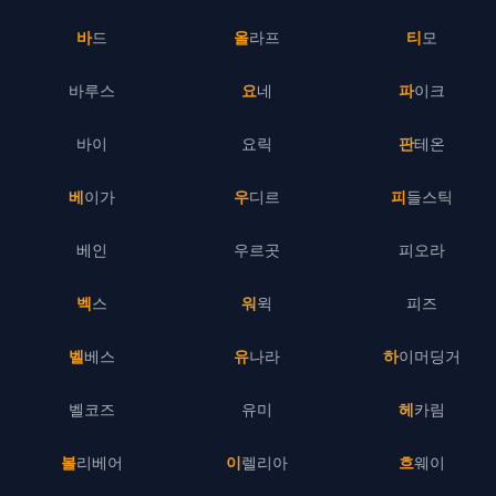
바드
올라프
티모
바루스
요네
파이크
바이
요릭
판테온
베이가
우디르
피들스틱
베인
우르곳
피오라
벡스
워윅
피즈
벨베스
유나라
하이머딩거
벨코즈
유미
헤카림
볼리베어
이렐리아
흐웨이