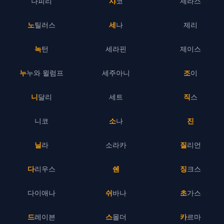
나피리
샤코
제라스
노틸러스
세나
제리
녹턴
세라핀
제이스
누누와 윌럼프
세주아니
조이
니달리
세트
직스
니코
소나
진
닐라
소라카
질리언
다리우스
쉔
징크스
다이애나
쉬바나
초가스
드레이븐
스몰더
카르마