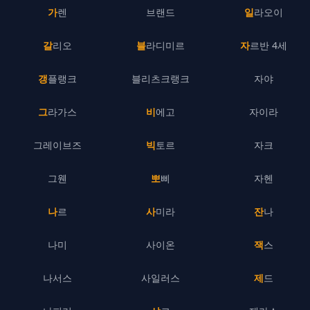
가렌
브랜드
일라오이
갈리오
블라디미르
자르반 4세
갱플랭크
블리츠크랭크
자야
그라가스
비에고
자이라
그레이브즈
빅토르
자크
그웬
뽀삐
자헨
나르
사미라
잔나
나미
사이온
잭스
나서스
사일러스
제드