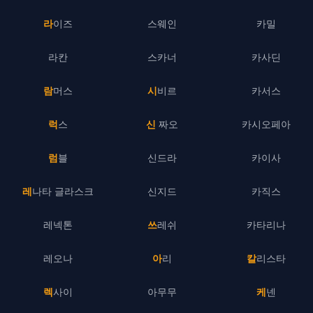
라이즈
스웨인
카밀
라칸
스카너
카사딘
람머스
시비르
카서스
럭스
신 짜오
카시오페아
럼블
신드라
카이사
레나타 글라스크
신지드
카직스
레넥톤
쓰레쉬
카타리나
레오나
아리
칼리스타
렉사이
아무무
케넨