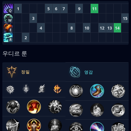
1
5
6
7
9
11
Q
3
15
W
4
8
10
12
13
14
E
2
R
우디르 룬
정밀
영감