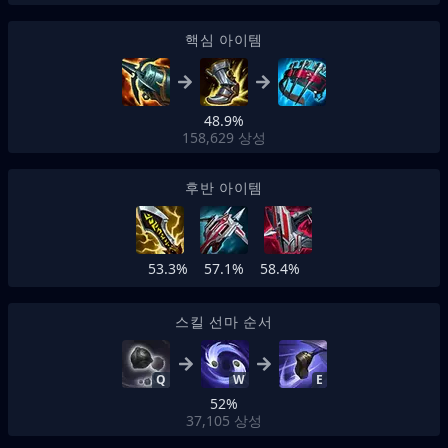
핵심 아이템
48.9%
158,629
상성
후반 아이템
53.3%
57.1%
58.4%
스킬 선마 순서
Q
W
E
52%
37,105
상성