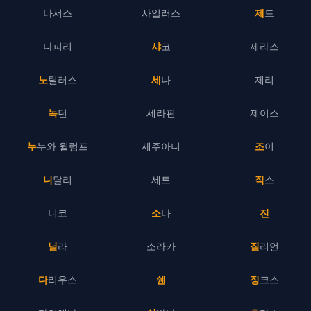
나서스
사일러스
제드
나피리
샤코
제라스
노틸러스
세나
제리
녹턴
세라핀
제이스
누누와 윌럼프
세주아니
조이
니달리
세트
직스
니코
소나
진
닐라
소라카
질리언
다리우스
쉔
징크스