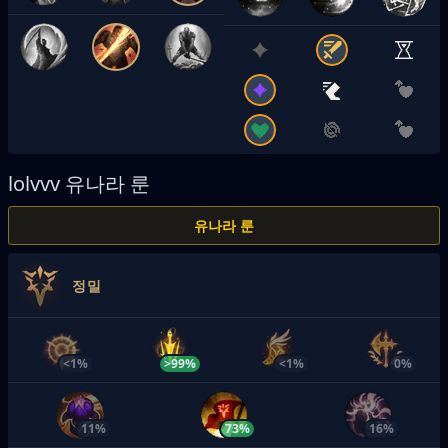
lolvvv
유나라 룬
유나라 룬
정밀
<1%
>99%
<1%
0%
11%
73%
16%