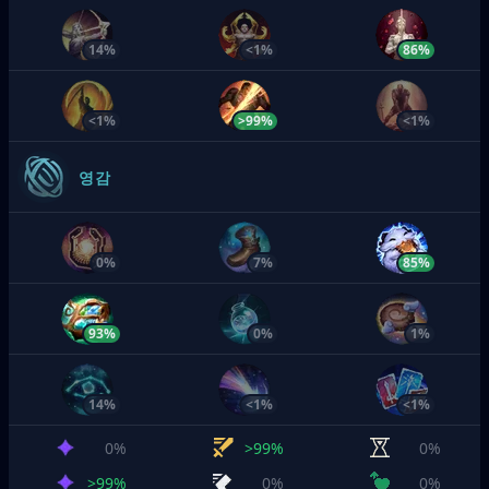
14%
<1%
86%
<1%
>99%
<1%
영감
0%
7%
85%
93%
0%
1%
14%
<1%
<1%
0%
>99%
0%
>99%
0%
0%