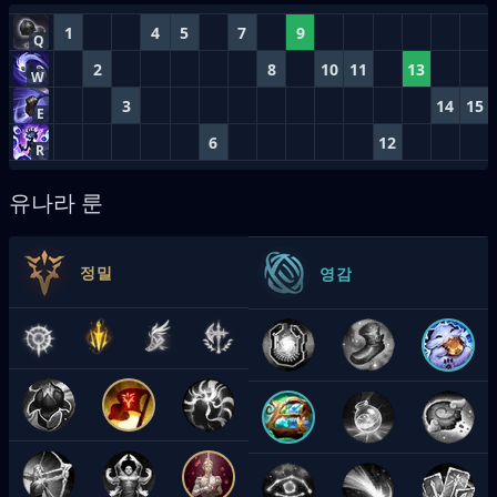
1
4
5
7
9
Q
2
8
10
11
13
W
3
14
15
E
6
12
R
유나라 룬
정밀
영감