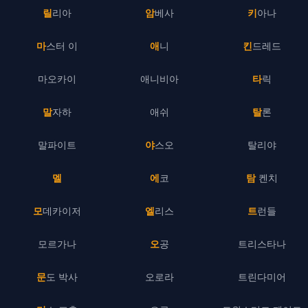
릴리아
암베사
키아나
마스터 이
애니
킨드레드
마오카이
애니비아
타릭
말자하
애쉬
탈론
말파이트
야스오
탈리야
멜
에코
탐 켄치
모데카이저
엘리스
트런들
모르가나
오공
트리스타나
문도 박사
오로라
트린다미어