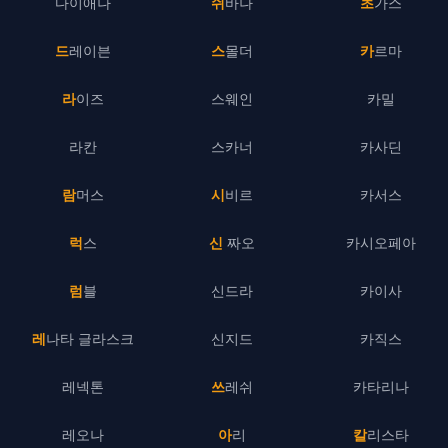
다이애나
쉬바나
초가스
드레이븐
스몰더
카르마
라이즈
스웨인
카밀
라칸
스카너
카사딘
람머스
시비르
카서스
럭스
신 짜오
카시오페아
럼블
신드라
카이사
레나타 글라스크
신지드
카직스
레넥톤
쓰레쉬
카타리나
레오나
아리
칼리스타