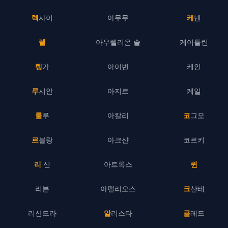
렉사이
아무무
케넨
렐
아우렐리온 솔
케이틀린
렝가
아이번
케인
루시안
아지르
케일
룰루
아칼리
코그모
르블랑
아크샨
코르키
리 신
아트록스
퀸
리븐
아펠리오스
크산테
리산드라
알리스타
클레드