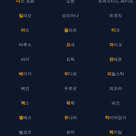
미스 포츈
오른
트위스티드 페이트
밀리오
오리아나
트위치
바드
올라프
티모
바루스
요네
파이크
바이
요릭
판테온
베이가
우디르
피들스틱
베인
우르곳
피오라
벡스
워윅
피즈
벨베스
유나라
하이머딩거
벨코즈
유미
헤카림