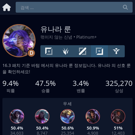
유나라 룬
꺾이지 않는 신념
• Platinum+
D
16.3 패치 기준
바텀
에서의 유나라 룬 정보입니다. 유나라 의 선호 룬
을 확인하세요!
9.4%
47.5%
3.4%
325,270
픽률
승률
밴률
상성
우세
50.4%
50.4%
50.6%
50.9%
51%
34,603
8,747
25,354
4,908
12,403