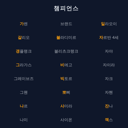
챔피언스
가렌
브랜드
일라오이
갈리오
블라디미르
자르반 4세
갱플랭크
블리츠크랭크
자야
그라가스
비에고
자이라
그레이브즈
빅토르
자크
그웬
뽀삐
자헨
나르
사미라
잔나
나미
사이온
잭스