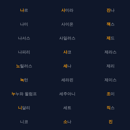
나르
사미라
잔나
나미
사이온
잭스
나서스
사일러스
제드
나피리
샤코
제라스
노틸러스
세나
제리
녹턴
세라핀
제이스
누누와 윌럼프
세주아니
조이
니달리
세트
직스
니코
소나
진