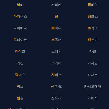
닐라
소라카
질리언
다리우스
쉔
징크스
다이애나
쉬바나
초가스
드레이븐
스몰더
카르마
라이즈
스웨인
카밀
라칸
스카너
카사딘
람머스
시비르
카서스
럭스
신 짜오
카시오페아
럼블
신드라
카이사