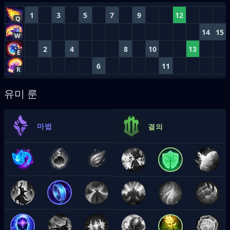
1
3
5
7
9
12
Q
14
15
W
2
4
8
10
13
E
6
11
R
유미 룬
마법
결의