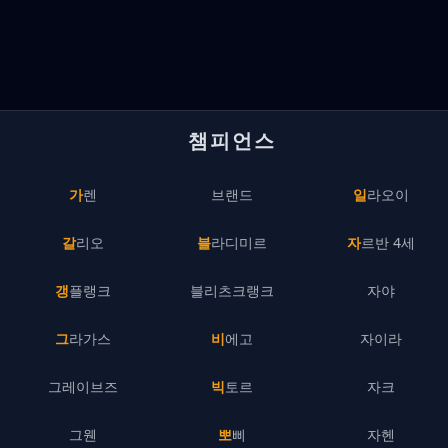
챔피언스
가렌
브랜드
일라오이
갈리오
블라디미르
자르반 4세
갱플랭크
블리츠크랭크
자야
그라가스
비에고
자이라
그레이브즈
빅토르
자크
그웬
뽀삐
자헨