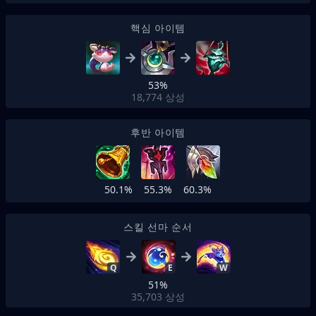
핵심 아이템
53%
18,774
상성
후반 아이템
50.1%
55.3%
60.3%
스킬 선마 순서
Q
E
W
51%
35,703
상성