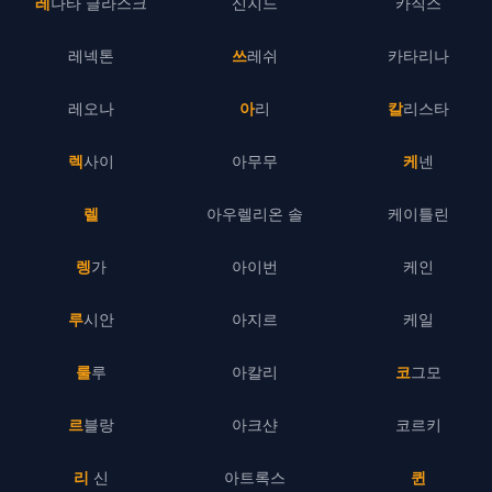
레나타 글라스크
신지드
카직스
레넥톤
쓰레쉬
카타리나
레오나
아리
칼리스타
렉사이
아무무
케넨
렐
아우렐리온 솔
케이틀린
렝가
아이번
케인
루시안
아지르
케일
룰루
아칼리
코그모
르블랑
아크샨
코르키
리 신
아트록스
퀸