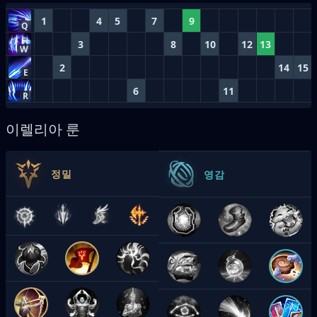
1
4
5
7
9
Q
3
8
10
12
13
W
2
14
15
E
6
11
R
이렐리아 룬
정밀
영감