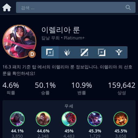
이렐리아 룬
칼날 무희
• Platinum+
D
16.3 패치 기준
탑
에서의 이렐리아 룬 정보입니다. 이렐리아 의 선호
룬을 확인하세요!
4.6%
50.1%
10.9%
159,642
픽률
승률
밴률
상성
우세
44.1%
44.6%
45%
45.3%
45.5%
3,850
2,348
4,483
1,729
3,658