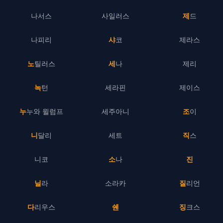
나서스
사일러스
제드
나피리
샤코
제라스
노틸러스
세나
제리
녹턴
세라핀
제이스
누누와 윌럼프
세주아니
조이
니달리
세트
직스
니코
소나
진
닐라
소라카
질리언
다리우스
쉔
징크스