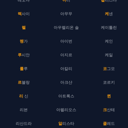
렉사이
아무무
케넨
렐
아우렐리온 솔
케이틀린
렝가
아이번
케인
루시안
아지르
케일
룰루
아칼리
코그모
르블랑
아크샨
코르키
리 신
아트록스
퀸
리븐
아펠리오스
크산테
리산드라
알리스타
클레드