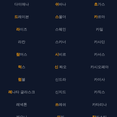
다이애나
쉬바나
초가스
드레이븐
스몰더
카르마
라이즈
스웨인
카밀
라칸
스카너
카사딘
람머스
시비르
카서스
럭스
신 짜오
카시오페아
럼블
신드라
카이사
레나타 글라스크
신지드
카직스
레넥톤
쓰레쉬
카타리나
레오나
아리
칼리스타