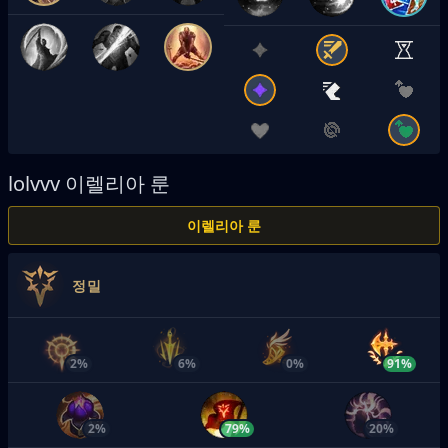
lolvvv
이렐리아 룬
이렐리아 룬
정밀
2%
6%
0%
91%
2%
79%
20%