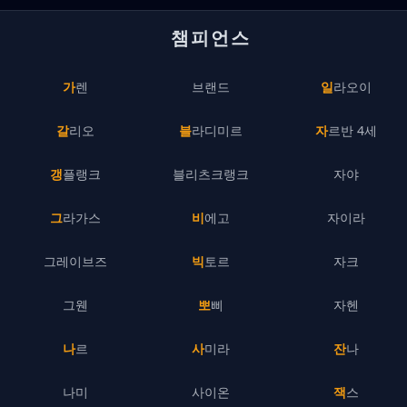
챔피언스
가렌
브랜드
일라오이
갈리오
블라디미르
자르반 4세
갱플랭크
블리츠크랭크
자야
그라가스
비에고
자이라
그레이브즈
빅토르
자크
그웬
뽀삐
자헨
나르
사미라
잔나
나미
사이온
잭스