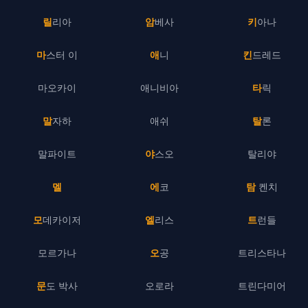
릴리아
암베사
키아나
마스터 이
애니
킨드레드
마오카이
애니비아
타릭
말자하
애쉬
탈론
말파이트
야스오
탈리야
멜
에코
탐 켄치
모데카이저
엘리스
트런들
모르가나
오공
트리스타나
문도 박사
오로라
트린다미어