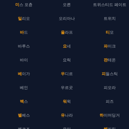
미스 포츈
오른
트위스티드 페이트
밀리오
오리아나
트위치
바드
올라프
티모
바루스
요네
파이크
바이
요릭
판테온
베이가
우디르
피들스틱
베인
우르곳
피오라
벡스
워윅
피즈
벨베스
유나라
하이머딩거
벨코즈
유미
헤카림