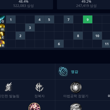
48.4%
49.2%
522,083
상성
247,419
상성
1
4
5
7
9
Q
3
W
2
8
10
E
6
11
R
영감
기민한 발놀림
정복자
마법공학 점멸기