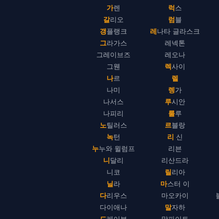
가렌
럭스
갈리오
럼블
갱플랭크
레나타 글라스크
그라가스
레넥톤
그레이브즈
레오나
그웬
렉사이
나르
렐
나미
렝가
나서스
루시안
나피리
룰루
노틸러스
르블랑
녹턴
리 신
누누와 윌럼프
리븐
니달리
리산드라
니코
릴리아
닐라
마스터 이
다리우스
마오카이
다이애나
말자하
드레이븐
말파이트