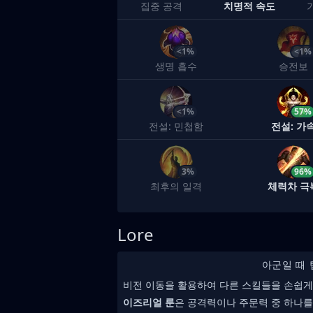
집중 공격
치명적 속도
<1%
<1%
생명 흡수
승전보
<1%
57%
전설: 민첩함
전설: 가
3%
96%
최후의 일격
체력차 극
Lore
아군일 때 
비전 이동을 활용하여 다른 스킬들을 손쉽게
이즈리얼 룬
은 공격력이나 주문력 중 하나를