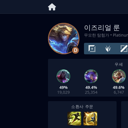
이즈리얼 룬
무모한 탐험가
• Platin
D
우세
49%
49.4%
49.6%
19,029
25,354
6,747
소환사 주문