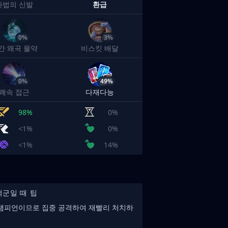
마법의 신발
환급
0%
3%
간 왜곡 물약
비스킷 배달
0%
49%
쾌속 접근
다재다능
98%
0%
<1%
0%
<1%
14%
적군일 때 팁
 챔피언이므로 집중 공격하여 재빨리 처치하