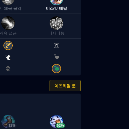
간 왜곡 물약
비스킷 배달
쾌속 접근
다재다능
이즈리얼 룬
12%
62%