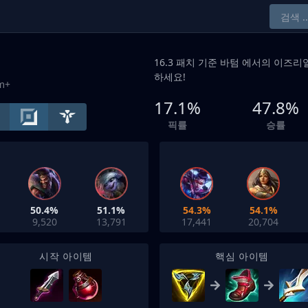
16.3 패치 기준
바텀
에서의 이즈리얼
하세요!
um+
17.1%
47.8%
픽률
승률
50.4%
51.1%
54.3%
54.1%
9,520
13,791
17,441
20,704
시작 아이템
핵심 아이템