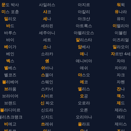
문도 박사
사일러스
아지르
워윅
미스 포츈
샤코
아칼리
유나라
밀리오
세나
아크샨
유미
바드
세라핀
아트록스
이렐리아
바루스
세주아니
아펠리오스
이블린
바이
세트
알리스타
이즈리얼
베이가
소나
암베사
일라오이
베인
소라카
애니
자르반 4세
벡스
쉔
애니비아
자야
벨베스
쉬바나
애쉬
자이라
벨코즈
스몰더
야스오
자크
볼리베어
스웨인
에코
자헨
브라움
스카너
엘리스
잔나
브라이어
시비르
오공
잭스
브랜드
신 짜오
오로라
제드
블라디미르
신드라
오른
제라스
블리츠크랭크
신지드
오리아나
제리
비에고
쓰레쉬
올라프
제이스
빅토르
아리
요네
조이