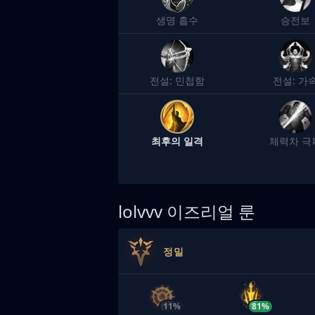
생명 흡수
승전보
전설: 민첩함
전설: 가
최후의 일격
체력차 극
lolvvv
이즈리얼 룬
정밀
11%
81%