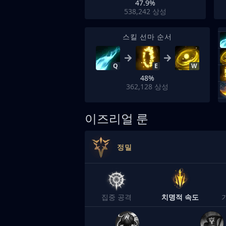
47.9%
538,242
상성
스킬 선마 순서
Q
E
W
48%
362,128
상성
이즈리얼 룬
정밀
집중 공격
치명적 속도