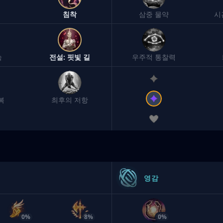
침착
삼중 물약
시
속
전설: 핏빛 길
우주적 통찰력
복
최후의 저항
영감
0%
8%
0%