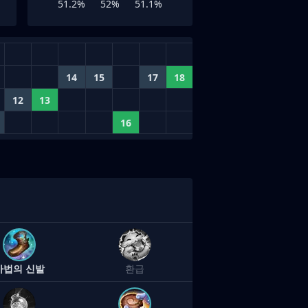
51.2%
52%
51.1%
14
15
17
18
12
13
16
마법의 신발
환급