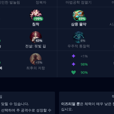
기민한 발놀림
정복자
마법공학 점멸기
>99%
69%
침착
삼중 물약
시
43%
6%
속
전설: 핏빛 길
우주적 통찰력
<1%
<1%
98%
복
최후의 저항
90%
팁
 맞힐 수 있습니다.
이즈리얼 룬
은 체력이 매우 낮은
십시오.
 선택하여 주 공격수로 성장할 수