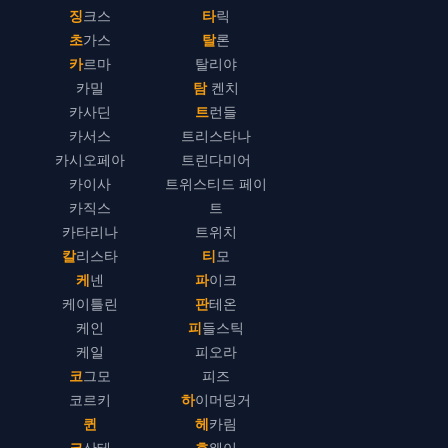
징크스
타릭
초가스
탈론
카르마
탈리야
카밀
탐 켄치
카사딘
트런들
카서스
트리스타나
카시오페아
트린다미어
카이사
트위스티드 페이
카직스
트
카타리나
트위치
칼리스타
티모
케넨
파이크
케이틀린
판테온
케인
피들스틱
케일
피오라
코그모
피즈
코르키
하이머딩거
퀸
헤카림
크산테
흐웨이