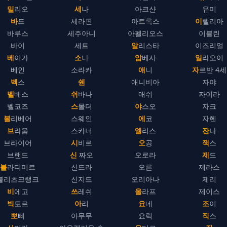
밀리오
세나
아크샨
유미
바드
세라핀
아트록스
이렐리아
바루스
세주아니
아펠리오스
이블린
바이
세트
알리스타
이즈리얼
베이가
소나
암베사
일라오이
베인
소라카
애니
자르반 4세
벡스
쉔
애니비아
자야
벨베스
쉬바나
애쉬
자이라
벨코즈
스몰더
야스오
자크
볼리베어
스웨인
에코
자헨
브라움
스카너
엘리스
잔나
브라이어
시비르
오공
잭스
브랜드
신 짜오
오로라
제드
블라디미르
신드라
오른
제라스
블리츠크랭크
신지드
오리아나
제리
비에고
쓰레쉬
올라프
제이스
빅토르
아리
요네
조이
뽀삐
아무무
요릭
직스