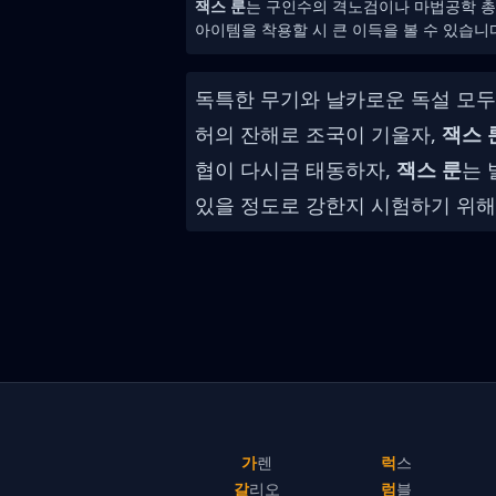
잭스 룬
는 구인수의 격노검이나 마법공학 
아이템을 착용할 시 큰 이득을 볼 수 있습니
독특한 무기와 날카로운 독설 모두
허의 잔해로 조국이 기울자,
잭스 
협이 다시금 태동하자,
잭스 룬
는 
있을 정도로 강한지 시험하기 위해
가렌
럭스
갈리오
럼블