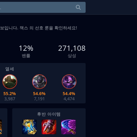
보입니다. 잭스 의 선호 룬을 확인하세요!
12%
271,108
밴률
상성
열세
55.2%
54.6%
54.4%
3,987
7,191
4,474
후반 아이템