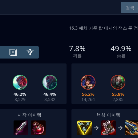
16.3 패치 기준
탑
에서의 잭스 룬 정
+
7.8%
49.9%
픽률
승률
46.2%
46.4%
56.2%
55.8%
8,529
3,532
14,264
2,885
시작 아이템
핵심 아이템