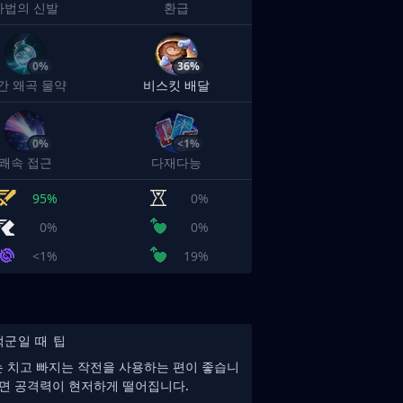
마법의 신발
환급
0%
36%
간 왜곡 물약
비스킷 배달
0%
<1%
쾌속 접근
다재다능
95%
0%
0%
0%
<1%
19%
적군일 때 팁
 치고 빠지는 작전을 사용하는 편이 좋습니
면 공격력이 현저하게 떨어집니다.