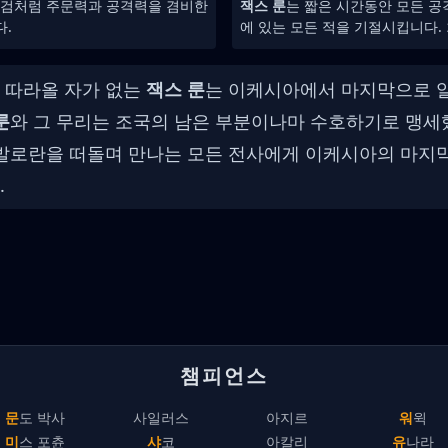
총검처럼 주문력과 공격력을 겸비한
잭스 룬
는 짧은 시간동안 모든 공
다.
에 있는 모든 적을 기절시킵니다.
 따라올 자가 없는
잭스 룬
는 이케시아에서 마지막으로 알
룬
와 그 무리는 조국의 남은 부분이나마 수호하기로 맹세
발로란을 떠돌며 만나는 모든 전사에게 이케시아의 마지막
.
챔피언스
문도 박사
사일러스
아지르
워윅
미스 포츈
샤코
아칼리
유나라