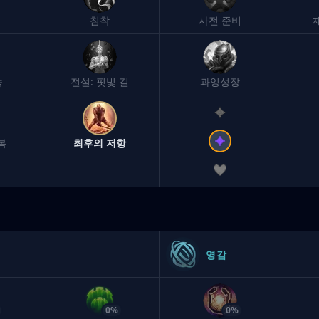
침착
사전 준비
속
전설: 핏빛 길
과잉성장
복
최후의 저항
영감
0%
0%