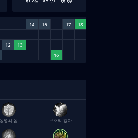
55.9%
57.3%
55.5%
14
15
17
18
12
13
16
생명의 샘
보호막 강타