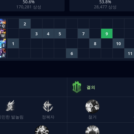
50.6%
53.8%
170,281
상성
28,477
상성
2
Q
3
4
5
7
9
W
1
8
10
E
6
11
R
결의
기민한 발놀림
정복자
철거