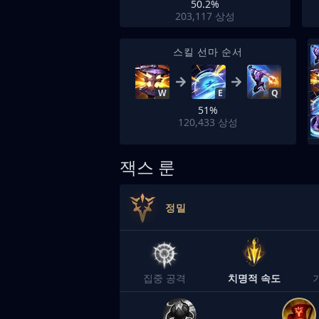
50.2%
203,117
상성
스킬 선마 순서
W
E
Q
51%
120,433
상성
잭스 룬
정밀
집중 공격
치명적 속도