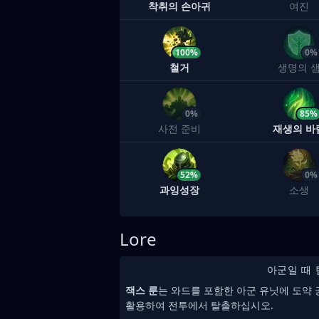
착취의 손아귀
여진
100%
0%
철거
생명의 
0%
85%
사전 준비
재생의 바
52%
0%
과잉성장
소생
Lore
아군일 때 
잭스 룬
는 와드를 포함한 아군 유닛에 도약 
활용하여 전투에서 탈출하십시오.