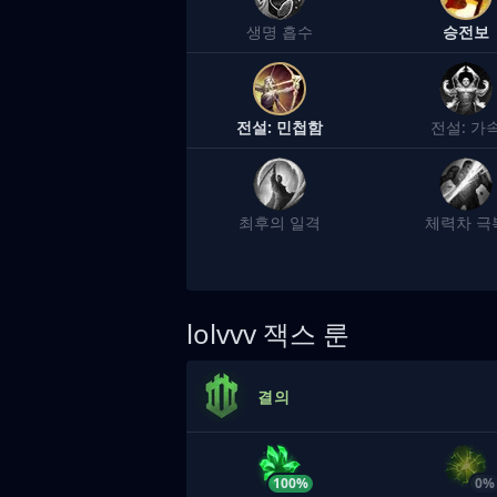
생명 흡수
승전보
전설: 민첩함
전설: 가
최후의 일격
체력차 극
lolvvv
잭스 룬
결의
100%
0%