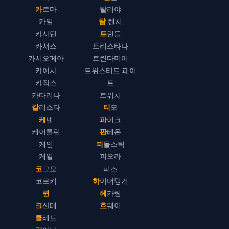
카르마
탈리야
카밀
탐 켄치
카사딘
트런들
카서스
트리스타나
카시오페아
트린다미어
카이사
트위스티드 페이
카직스
트
카타리나
트위치
칼리스타
티모
케넨
파이크
케이틀린
판테온
케인
피들스틱
케일
피오라
코그모
피즈
코르키
하이머딩거
퀸
헤카림
크산테
흐웨이
클레드