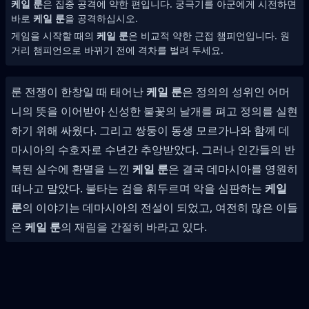
케일 룬
은 집중 공격에 약한 편입니다. 궁극기를 아군에게 시전하면
바로
케일 룬
을 공격하십시오.
게임을 시작할 때의
케일 룬
은 비교적 약한 근접 챔피언입니다. 원
거리 챔피언으로 바뀌기 전에 격차를 벌려 두세요.
룬 전쟁이 한창일 때 태어난
케일 룬
은 정의의 성위인 어머
니의 뜻을 이어받아 신성한 불꽃의 날개를 펴고 정의를 실현
하기 위해 싸웠다. 그리고 쌍둥이 동생 모르가나와 함께 데
마시아의 수호자로 수년간 추앙받았다. 그러나 인간들의 반
복된 실수에 환멸을 느낀
케일 룬
은 결국 데마시아를 영원히
떠나고 말았다. 불타는 검을 휘두르며 악을 심판하는
케일
룬
의 이야기는 데마시아의 전설이 되었고, 여전히 많은 이들
은
케일 룬
의 재림을 간절히 바라고 있다.