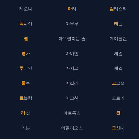
레오나
아리
칼리스타
렉사이
아무무
케넨
렐
아우렐리온 솔
케이틀린
렝가
아이번
케인
루시안
아지르
케일
룰루
아칼리
코그모
르블랑
아크샨
코르키
리 신
아트록스
퀸
리븐
아펠리오스
크산테