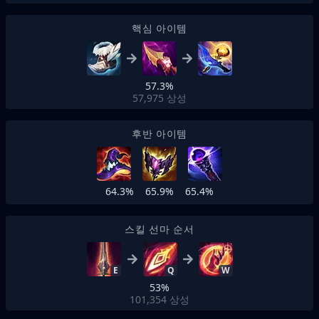
핵심 아이템
57.3%
57,975
상성
후반 아이템
64.3%
65.9%
65.4%
스킬 선마 순서
E
Q
W
53%
101,354
상성