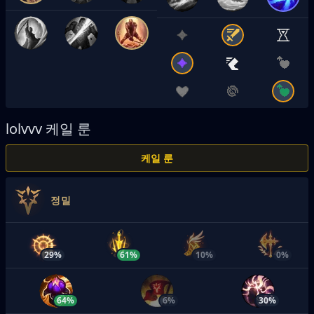
lolvvv
케일 룬
케일 룬
정밀
29%
61%
10%
0%
64%
6%
30%