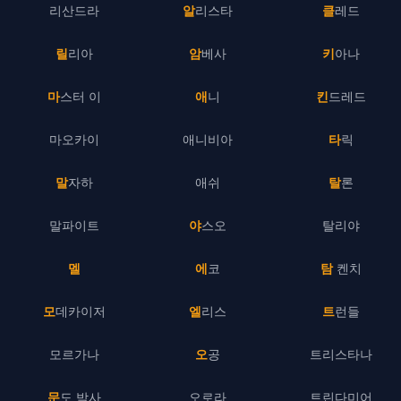
리산드라
알리스타
클레드
릴리아
암베사
키아나
마스터 이
애니
킨드레드
마오카이
애니비아
타릭
말자하
애쉬
탈론
말파이트
야스오
탈리야
멜
에코
탐 켄치
모데카이저
엘리스
트런들
모르가나
오공
트리스타나
문도 박사
오로라
트린다미어