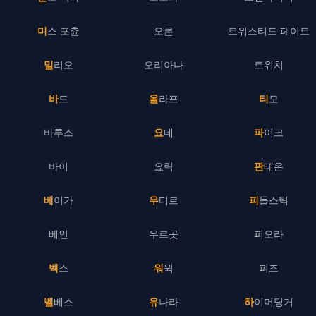
미스 포츈
오른
트위스티드 페이트
밀리오
오리아나
트위치
바드
올라프
티모
바루스
요네
파이크
바이
요릭
판테온
베이가
우디르
피들스틱
베인
우르곳
피오라
벡스
워윅
피즈
벨베스
유나라
하이머딩거