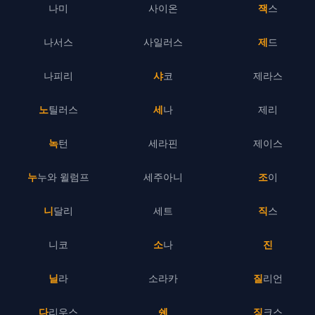
나미
사이온
잭스
나서스
사일러스
제드
나피리
샤코
제라스
노틸러스
세나
제리
녹턴
세라핀
제이스
누누와 윌럼프
세주아니
조이
니달리
세트
직스
니코
소나
진
닐라
소라카
질리언
다리우스
쉔
징크스