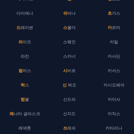
다이애나
쉬바나
초가스
드레이븐
스몰더
카르마
라이즈
스웨인
카밀
라칸
스카너
카사딘
람머스
시비르
카서스
럭스
신 짜오
카시오페아
럼블
신드라
카이사
레나타 글라스크
신지드
카직스
레넥톤
쓰레쉬
카타리나