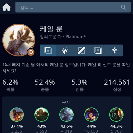
케일 룬
정의로운 자
• Platinum+
D
16.3 패치 기준
탑
에서의 케일 룬 정보입니다. 케일 의 선호 룬을 확인
하세요!
6.2%
52.4%
5.3%
214,561
픽률
승률
밴률
상성
우세
37.1%
43%
43.6%
44%
44.3%
3,236
3,598
4,019
10,650
5,768