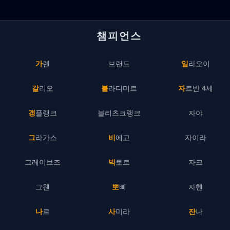
챔피언스
가렌
브랜드
일라오이
갈리오
블라디미르
자르반 4세
갱플랭크
블리츠크랭크
자야
그라가스
비에고
자이라
그레이브즈
빅토르
자크
그웬
뽀삐
자헨
나르
사미라
잔나