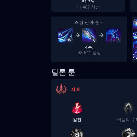
51.3%
11,487
상성
스킬 선마 순서
W
Q
E
49%
48,641
상성
탈론 룬
지배
감전
어둠의 수