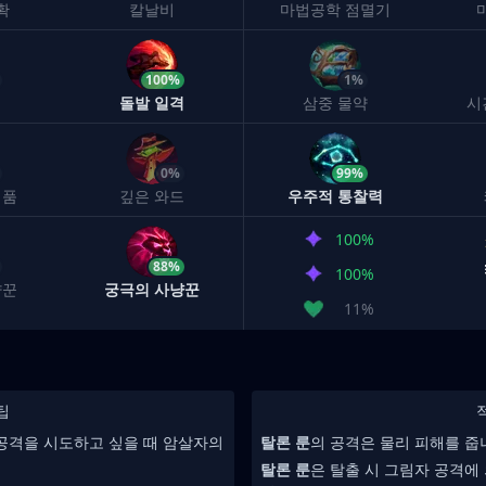
확
칼날비
마법공학 점멸기
100%
1%
돌발 일격
삼중 물약
시
0%
99%
념품
깊은 와드
우주적 통찰력
100%
88%
100%
냥꾼
궁극의 사냥꾼
11%
팁
 공격을 시도하고 싶을 때 암살자의
탈론 룬
의 공격은 물리 피해를 줍
탈론 룬
은 탈출 시 그림자 공격에