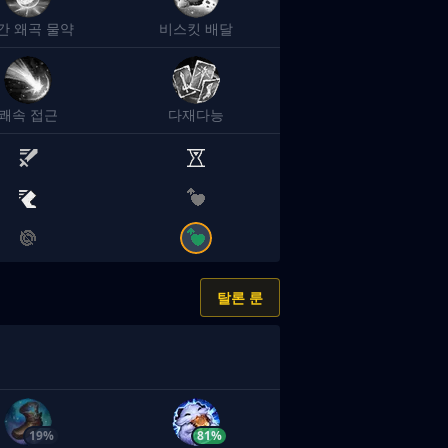
간 왜곡 물약
비스킷 배달
쾌속 접근
다재다능
탈론 룬
19%
81%