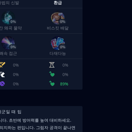
마법의 신발
환급
0%
0%
간 왜곡 물약
비스킷 배달
0%
0%
쾌속 접근
다재다능
0%
0%
0%
0%
0%
89%
적군일 때 팁
니다. 초반에 방어력를 높여 대비하세요.
 의지하는 편입니다. 그림자 공격이 끝나면