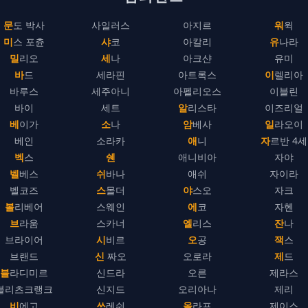
문도 박사
사일러스
아지르
워윅
미스 포츈
샤코
아칼리
유나라
밀리오
세나
아크샨
유미
바드
세라핀
아트록스
이렐리아
바루스
세주아니
아펠리오스
이블린
바이
세트
알리스타
이즈리얼
베이가
소나
암베사
일라오이
베인
소라카
애니
자르반 4세
벡스
쉔
애니비아
자야
벨베스
쉬바나
애쉬
자이라
벨코즈
스몰더
야스오
자크
볼리베어
스웨인
에코
자헨
브라움
스카너
엘리스
잔나
브라이어
시비르
오공
잭스
브랜드
신 짜오
오로라
제드
블라디미르
신드라
오른
제라스
블리츠크랭크
신지드
오리아나
제리
비에고
쓰레쉬
올라프
제이스