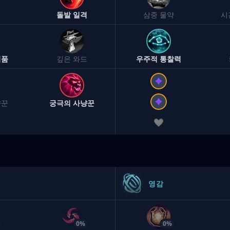
돌발 일격
삼중 물약
시
념품
깊은 와드
우주적 통찰력
냥꾼
궁극의 사냥꾼
영감
0%
0%