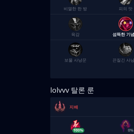
비열한 한 방
피의 맛
육감
섬뜩한 기
보물 사냥꾼
끈질긴 사
lolvvv
탈론 룬
지배
100%
0%