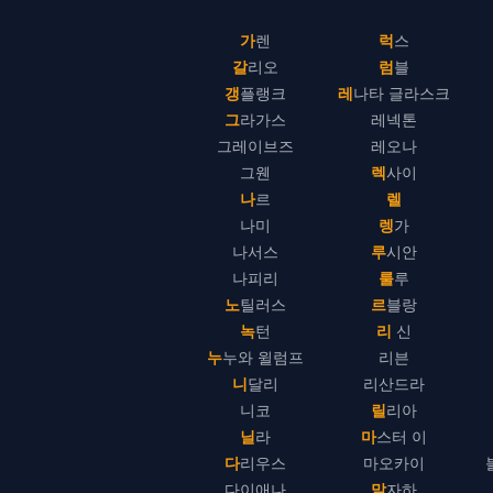
가렌
럭스
갈리오
럼블
갱플랭크
레나타 글라스크
그라가스
레넥톤
그레이브즈
레오나
그웬
렉사이
나르
렐
나미
렝가
나서스
루시안
나피리
룰루
노틸러스
르블랑
녹턴
리 신
누누와 윌럼프
리븐
니달리
리산드라
니코
릴리아
닐라
마스터 이
다리우스
마오카이
다이애나
말자하