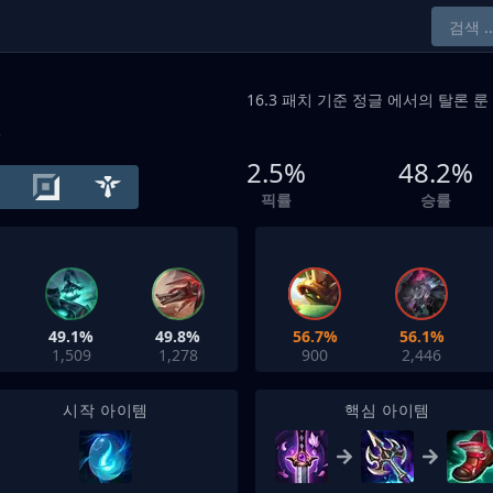
16.3 패치 기준
정글
에서의 탈론 룬 
+
2.5%
48.2%
픽률
승률
49.1%
49.8%
56.7%
56.1%
1,509
1,278
900
2,446
시작 아이템
핵심 아이템