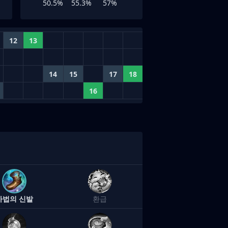
50.5%
55.3%
57%
12
13
14
15
17
18
16
마법의 신발
환급