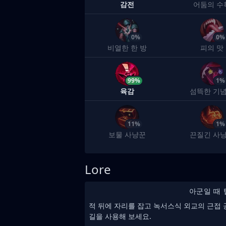
감전
어둠의 수
0%
0%
비열한 한 방
피의 맛
99%
1%
육감
섬뜩한 기
11%
1%
보물 사냥꾼
끈질긴 사
Lore
아군일 때 
적 뒤에 자리를 잡고 녹서스식 외교의 근접
길을 사용해 보세요.