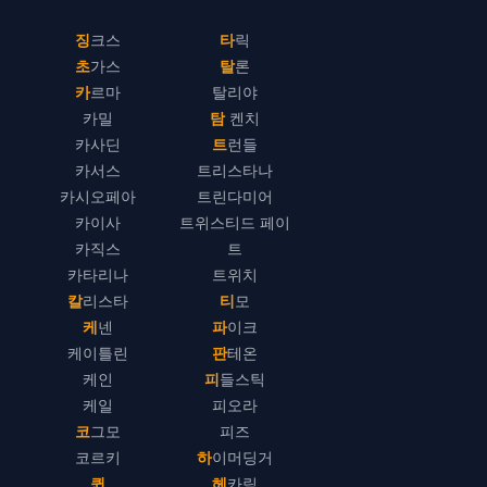
징크스
타릭
초가스
탈론
카르마
탈리야
카밀
탐 켄치
카사딘
트런들
카서스
트리스타나
카시오페아
트린다미어
카이사
트위스티드 페이
카직스
트
카타리나
트위치
칼리스타
티모
케넨
파이크
케이틀린
판테온
케인
피들스틱
케일
피오라
코그모
피즈
코르키
하이머딩거
퀸
헤카림