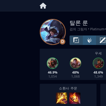
탈론 룬
검의 그림자
• Platinum
D
우세
46.9%
48%
48.6%
1,054
1,068
1,349
소환사 주문