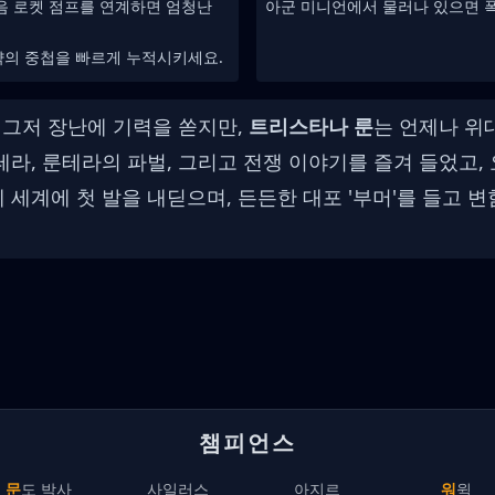
음 로켓 점프를 연계하면 엄청난
아군 미니언에서 물러나 있으면 폭
약의 중첩을 빠르게 누적시키세요.
는 그저 장난에 기력을 쏟지만,
트리스타나 룬
는 언제나 위
테라, 룬테라의 파벌, 그리고 전쟁 이야기를 즐겨 들었고,
제 세계에 첫 발을 내딛으며, 든든한 대포 '부머'를 들고
챔피언스
문도 박사
사일러스
아지르
워윅