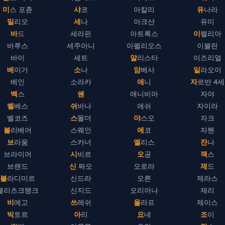
미스 포츈
샤코
아칼리
유나라
밀리오
세나
아크샨
유미
바드
세라핀
아트록스
이렐리아
바루스
세주아니
아펠리오스
이블린
바이
세트
알리스타
이즈리얼
베이가
소나
암베사
일라오이
베인
소라카
애니
자르반 4세
벡스
쉔
애니비아
자야
벨베스
쉬바나
애쉬
자이라
벨코즈
스몰더
야스오
자크
볼리베어
스웨인
에코
자헨
브라움
스카너
엘리스
잔나
브라이어
시비르
오공
잭스
브랜드
신 짜오
오로라
제드
블라디미르
신드라
오른
제라스
블리츠크랭크
신지드
오리아나
제리
비에고
쓰레쉬
올라프
제이스
빅토르
아리
요네
조이