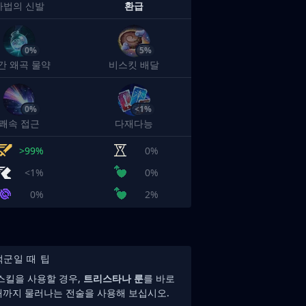
마법의 신발
환급
0%
5%
간 왜곡 물약
비스킷 배달
0%
<1%
쾌속 접근
다재다능
>99%
0%
<1%
0%
0%
2%
적군일 때 팁
 스킬을 사용할 경우,
트리스타나 룬
를 바로
때까지 물러나는 전술을 사용해 보십시오.