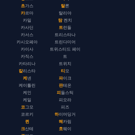
초가스
탈론
카르마
탈리야
카밀
탐 켄치
카사딘
트런들
카서스
트리스타나
카시오페아
트린다미어
카이사
트위스티드 페이
카직스
트
카타리나
트위치
칼리스타
티모
케넨
파이크
케이틀린
판테온
케인
피들스틱
케일
피오라
코그모
피즈
코르키
하이머딩거
퀸
헤카림
크산테
흐웨이