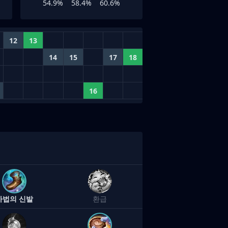
54.9%
58.4%
60.6%
12
13
14
15
17
18
16
마법의 신발
환급