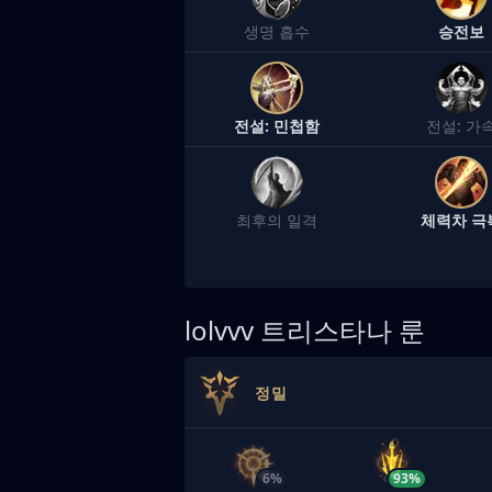
생명 흡수
승전보
전설: 민첩함
전설: 가
최후의 일격
체력차 극
lolvvv
트리스타나 룬
정밀
6%
93%