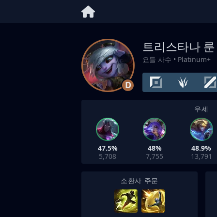
트리스타나 룬
요들 사수
• Platinum+
D
우세
47.5%
48%
48.9%
5,708
7,755
13,791
소환사 주문