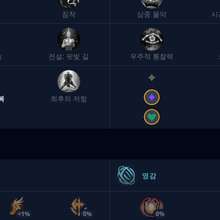
침착
삼중 물약
시
속
전설: 핏빛 길
우주적 통찰력
복
최후의 저항
영감
<1%
0%
0%