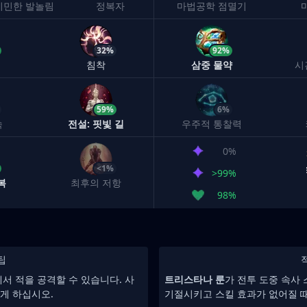
기민한 발놀림
정복자
마법공학 점멸기
32%
92%
침착
삼중 물약
시
59%
6%
속
전설: 핏빛 길
우주적 통찰력
0%
<1%
>99%
복
최후의 저항
98%
팁
에서 적을 공격할 수 있습니다. 사
트리스타나 룬
가 전투 도중 속사
게 하십시오.
기절시키고 스킬 효과가 없어질 