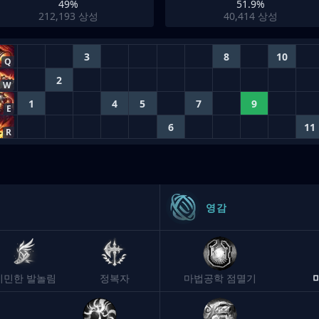
49%
51.9%
212,193
상성
40,414
상성
3
8
10
Q
2
W
1
4
5
7
9
E
6
11
R
영감
기민한 발놀림
정복자
마법공학 점멸기