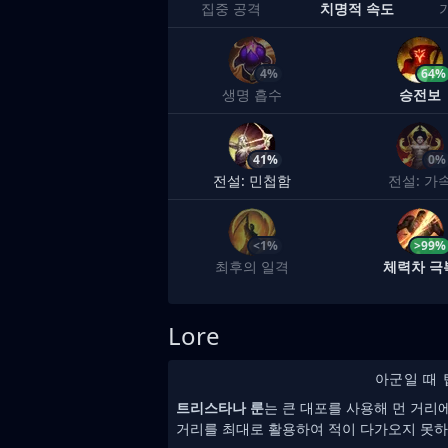
집중 공격
치명적 속도
4%
64%
생명 흡수
승전보
41%
0%
전설: 민첩함
전설: 가
<1%
>99%
최후의 일격
체력차 극
Lore
아군일 때 
트리스타나 룬
는 큰 대포를 사용해 먼 거리
거리를 최대로 활용하여 적이 다가오지 못하