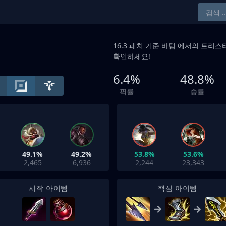
16.3 패치 기준
바텀
에서의 트리스타
확인하세요!
6.4%
48.8%
픽률
승률
49.1%
49.2%
53.8%
53.6%
2,465
6,936
2,244
23,343
시작 아이템
핵심 아이템