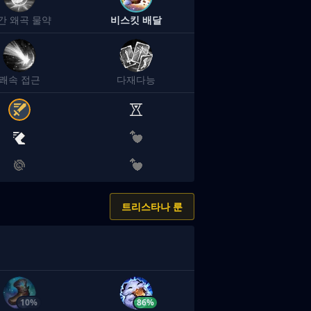
간 왜곡 물약
비스킷 배달
쾌속 접근
다재다능
트리스타나 룬
10%
86%