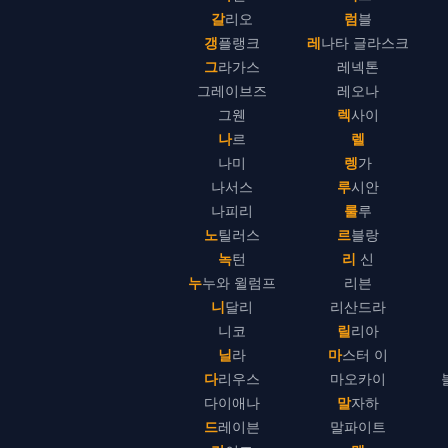
갈리오
럼블
갱플랭크
레나타 글라스크
그라가스
레넥톤
그레이브즈
레오나
그웬
렉사이
나르
렐
나미
렝가
나서스
루시안
나피리
룰루
노틸러스
르블랑
녹턴
리 신
누누와 윌럼프
리븐
니달리
리산드라
니코
릴리아
닐라
마스터 이
다리우스
마오카이
다이애나
말자하
드레이븐
말파이트