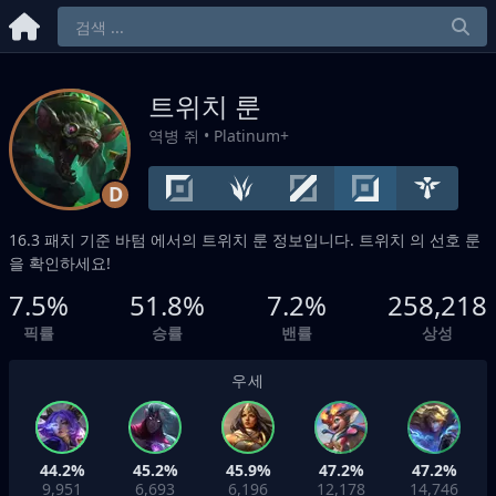
트위치 룬
역병 쥐
• Platinum+
D
16.3 패치 기준
바텀
에서의 트위치 룬 정보입니다. 트위치 의 선호 룬
을 확인하세요!
7.5%
51.8%
7.2%
258,218
픽률
승률
밴률
상성
우세
44.2%
45.2%
45.9%
47.2%
47.2%
9,951
6,693
6,196
12,178
14,746