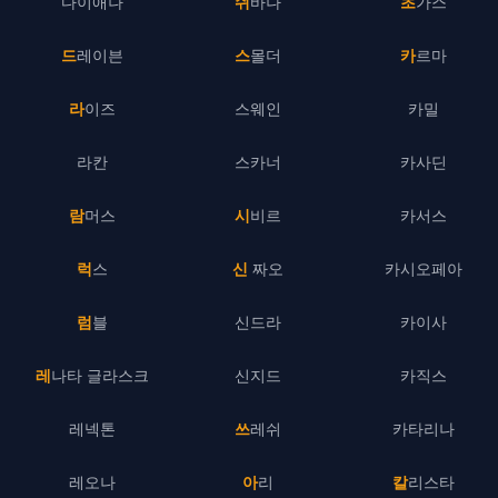
다이애나
쉬바나
초가스
드레이븐
스몰더
카르마
라이즈
스웨인
카밀
라칸
스카너
카사딘
람머스
시비르
카서스
럭스
신 짜오
카시오페아
럼블
신드라
카이사
레나타 글라스크
신지드
카직스
레넥톤
쓰레쉬
카타리나
레오나
아리
칼리스타