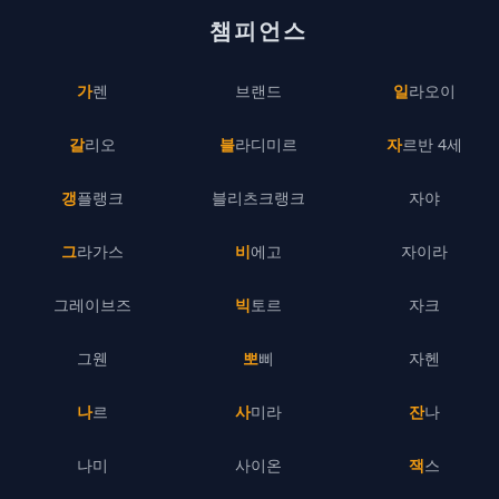
챔피언스
가렌
브랜드
일라오이
갈리오
블라디미르
자르반 4세
갱플랭크
블리츠크랭크
자야
그라가스
비에고
자이라
그레이브즈
빅토르
자크
그웬
뽀삐
자헨
나르
사미라
잔나
나미
사이온
잭스