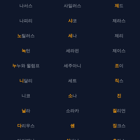
나서스
사일러스
제드
나피리
샤코
제라스
노틸러스
세나
제리
녹턴
세라핀
제이스
누누와 윌럼프
세주아니
조이
니달리
세트
직스
니코
소나
진
닐라
소라카
질리언
다리우스
쉔
징크스