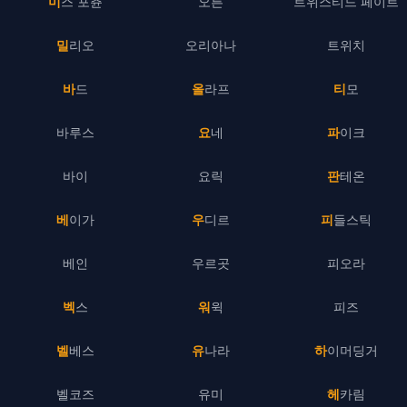
미스 포츈
오른
트위스티드 페이트
밀리오
오리아나
트위치
바드
올라프
티모
바루스
요네
파이크
바이
요릭
판테온
베이가
우디르
피들스틱
베인
우르곳
피오라
벡스
워윅
피즈
벨베스
유나라
하이머딩거
벨코즈
유미
헤카림