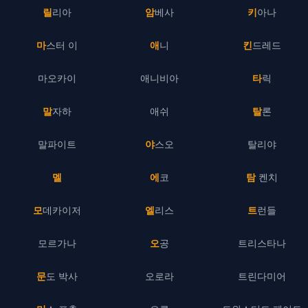
릴리아
암베사
키아나
마스터 이
애니
킨드레드
마오카이
애니비아
타릭
말자하
애쉬
탈론
말파이트
야스오
탈리야
멜
에코
탐 켄치
모데카이저
엘리스
트런들
모르가나
오공
트리스타나
문도 박사
오로라
트린다미어