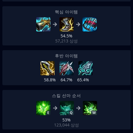
핵심 아이템
54.5%
57,213
상성
후반 아이템
58.8%
64.7%
65.4%
스킬 선마 순서
E
Q
W
53%
123,044
상성