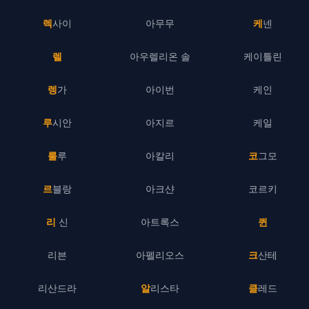
렉사이
아무무
케넨
렐
아우렐리온 솔
케이틀린
렝가
아이번
케인
루시안
아지르
케일
룰루
아칼리
코그모
르블랑
아크샨
코르키
리 신
아트록스
퀸
리븐
아펠리오스
크산테
리산드라
알리스타
클레드