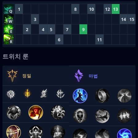
1
8
10
12
13
Q
3
14
15
W
2
4
5
7
9
E
6
11
R
트위치 룬
정밀
마법