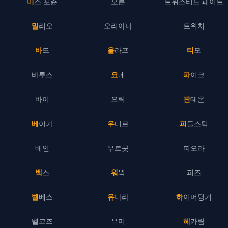
미스 포츈
오른
트위스티드 페이트
밀리오
오리아나
트위치
바드
올라프
티모
바루스
요네
파이크
바이
요릭
판테온
베이가
우디르
피들스틱
베인
우르곳
피오라
벡스
워윅
피즈
벨베스
유나라
하이머딩거
벨코즈
유미
헤카림