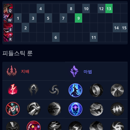
4
8
10
12
13
Q
1
3
5
7
9
W
2
14
15
E
6
11
R
피들스틱 룬
지배
마법