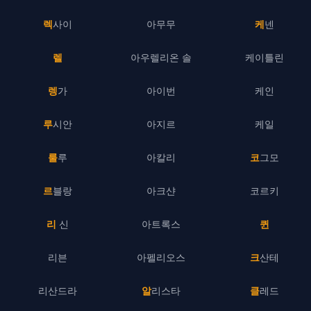
렉사이
아무무
케넨
렐
아우렐리온 솔
케이틀린
렝가
아이번
케인
루시안
아지르
케일
룰루
아칼리
코그모
르블랑
아크샨
코르키
리 신
아트록스
퀸
리븐
아펠리오스
크산테
리산드라
알리스타
클레드