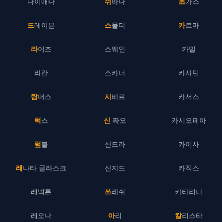
다이애나
쉬바나
초가스
드레이븐
스몰더
카르마
라이즈
스웨인
카밀
라칸
스카너
카사딘
람머스
시비르
카서스
럭스
신 짜오
카시오페아
럼블
신드라
카이사
레나타 글라스크
신지드
카직스
레넥톤
쓰레쉬
카타리나
레오나
아리
칼리스타