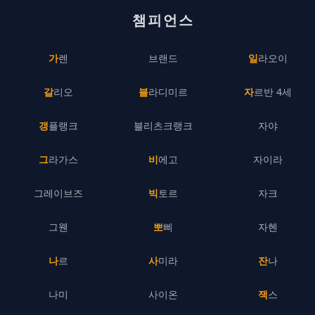
챔피언스
가렌
브랜드
일라오이
갈리오
블라디미르
자르반 4세
갱플랭크
블리츠크랭크
자야
그라가스
비에고
자이라
그레이브즈
빅토르
자크
그웬
뽀삐
자헨
나르
사미라
잔나
나미
사이온
잭스