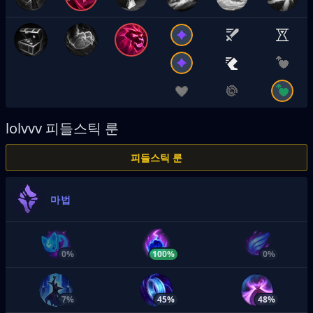
lolvvv
피들스틱 룬
피들스틱 룬
마법
0%
100%
0%
7%
45%
48%