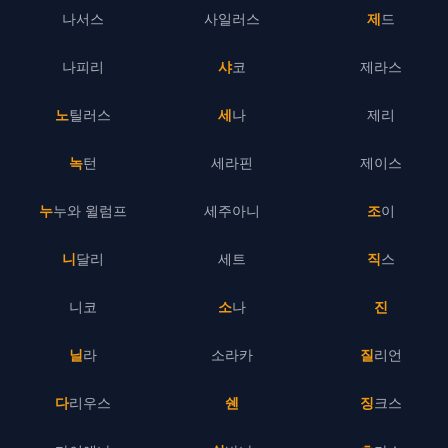
나서스
사일러스
제드
나피리
샤코
제라스
노틸러스
세나
제리
녹턴
세라핀
제이스
누누와 윌럼프
세주아니
조이
니달리
세트
직스
니코
소나
진
닐라
소라카
질리언
다리우스
쉔
징크스