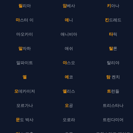
릴리아
암베사
키아나
마스터 이
애니
킨드레드
마오카이
애니비아
타릭
말자하
애쉬
탈론
말파이트
야스오
탈리야
멜
에코
탐 켄치
모데카이저
엘리스
트런들
모르가나
오공
트리스타나
문도 박사
오로라
트린다미어