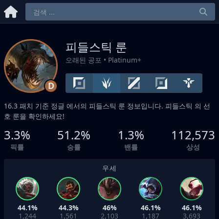
피들스틱 룬
오래된 공포
• Platinum+
D
16.3 패치 기준
정글
에서의 피들스틱 룬 정보입니다. 피들스틱 의 선
호 룬을 확인하세요!
3.3%
51.2%
1.3%
112,573
픽률
승률
밴률
상성
우세
44.1%
44.3%
46%
46.1%
46.1%
1,244
1,561
2,103
1,187
3,693