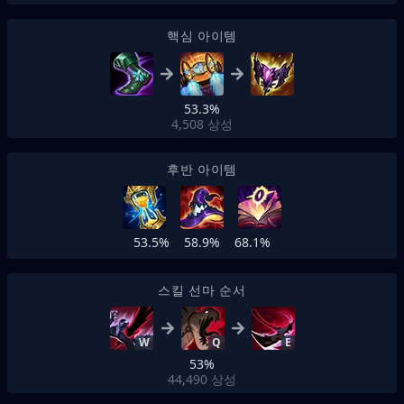
핵심 아이템
53.3%
4,508
상성
후반 아이템
53.5%
58.9%
68.1%
스킬 선마 순서
W
Q
E
53%
44,490
상성