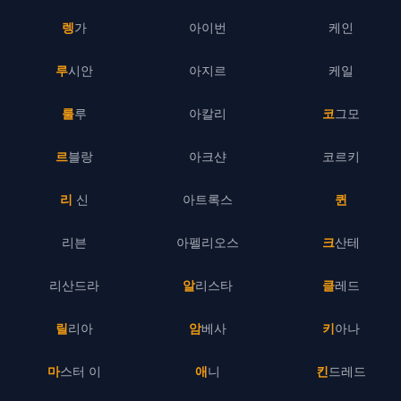
렝가
아이번
케인
루시안
아지르
케일
룰루
아칼리
코그모
르블랑
아크샨
코르키
리 신
아트록스
퀸
리븐
아펠리오스
크산테
리산드라
알리스타
클레드
릴리아
암베사
키아나
마스터 이
애니
킨드레드