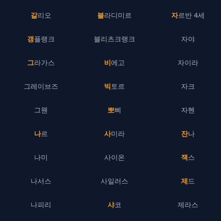
갈리오
블라디미르
자르반 4세
갱플랭크
블리츠크랭크
자야
그라가스
비에고
자이라
그레이브즈
빅토르
자크
그웬
뽀삐
자헨
나르
사미라
잔나
나미
사이온
잭스
나서스
사일러스
제드
나피리
샤코
제라스