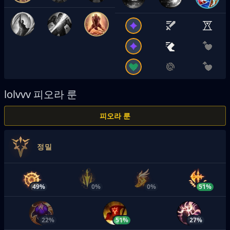
lolvvv
피오라 룬
피오라 룬
정밀
49%
0%
0%
51%
22%
51%
27%