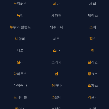
노틸러스
세나
제리
녹턴
세라핀
제이스
누누와 윌럼프
세주아니
조이
니달리
세트
직스
니코
소나
진
닐라
소라카
질리언
다리우스
쉔
징크스
다이애나
쉬바나
초가스
드레이븐
스몰더
카르마
라이즈
스웨인
카밀