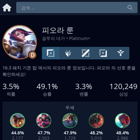
피오라 룬
결투의 대가
• Platinum+
D
16.3 패치 기준
탑
에서의 피오라 룬 정보입니다. 피오라 의 선호 룬을
확인하세요!
3.5%
49.1%
3.3%
120,249
픽률
승률
밴률
상성
우세
44.6%
47.7%
47.9%
48.2%
48.4%
2,177
2,503
1,729
5,016
2,986