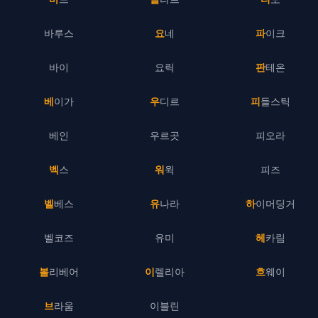
바루스
요네
파이크
바이
요릭
판테온
베이가
우디르
피들스틱
베인
우르곳
피오라
벡스
워윅
피즈
벨베스
유나라
하이머딩거
벨코즈
유미
헤카림
볼리베어
이렐리아
흐웨이
브라움
이블린