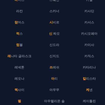
라칸
스카너
카사딘
람머스
시비르
카서스
럭스
신 짜오
카시오페아
럼블
신드라
카이사
레나타 글라스크
신지드
카직스
레넥톤
쓰레쉬
카타리나
레오나
아리
칼리스타
렉사이
아무무
케넨
렐
아우렐리온 솔
케이틀린