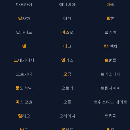
마오카이
애니비아
타릭
말자하
애쉬
탈론
말파이트
야스오
탈리야
멜
에코
탐 켄치
모데카이저
엘리스
트런들
모르가나
오공
트리스타나
문도 박사
오로라
트린다미어
미스 포츈
오른
트위스티드 페이트
밀리오
오리아나
트위치
바드
올라프
티모