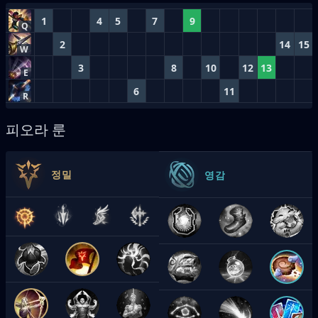
1
4
5
7
9
Q
2
14
15
W
3
8
10
12
13
E
6
11
R
피오라 룬
정밀
영감