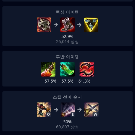
핵심 아이템
52.9%
26,014
상성
후반 아이템
57.5%
57.5%
61.3%
스킬 선마 순서
Q
E
W
50%
69,897
상성