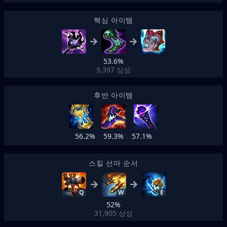
핵심 아이템
53.6%
9,397
상성
후반 아이템
56.2%
59.3%
57.1%
스킬 선마 순서
Q
W
E
52%
31,905
상성