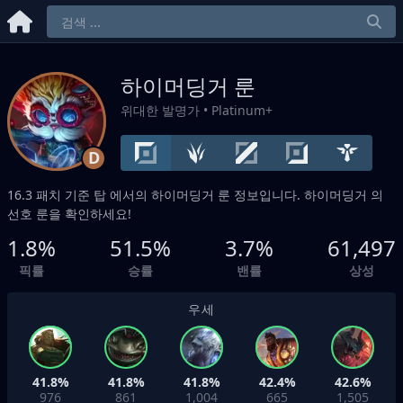
하이머딩거 룬
위대한 발명가
• Platinum+
D
16.3 패치 기준
탑
에서의 하이머딩거 룬 정보입니다. 하이머딩거 의
선호 룬을 확인하세요!
1.8%
51.5%
3.7%
61,497
픽률
승률
밴률
상성
우세
41.8%
41.8%
41.8%
42.4%
42.6%
976
861
1,004
665
1,505