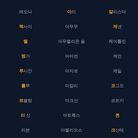
레오나
아리
칼리스타
렉사이
아무무
케넨
렐
아우렐리온 솔
케이틀린
렝가
아이번
케인
루시안
아지르
케일
룰루
아칼리
코그모
르블랑
아크샨
코르키
리 신
아트록스
퀸
리븐
아펠리오스
크산테