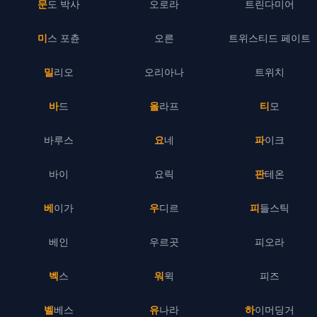
문도 박사
오로라
트린다미어
미스 포츈
오른
트위스티드 페이트
밀리오
오리아나
트위치
바드
올라프
티모
바루스
요네
파이크
바이
요릭
판테온
베이가
우디르
피들스틱
베인
우르곳
피오라
벡스
워윅
피즈
벨베스
유나라
하이머딩거