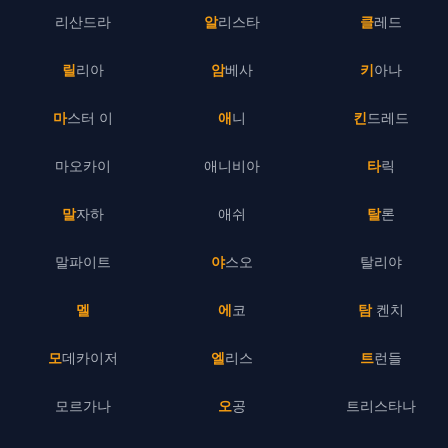
리산드라
알리스타
클레드
릴리아
암베사
키아나
마스터 이
애니
킨드레드
마오카이
애니비아
타릭
말자하
애쉬
탈론
말파이트
야스오
탈리야
멜
에코
탐 켄치
모데카이저
엘리스
트런들
모르가나
오공
트리스타나